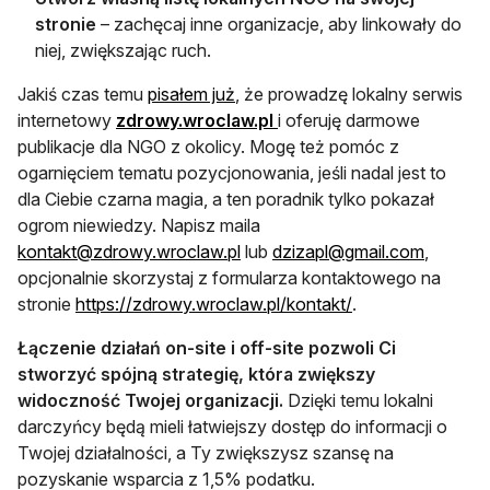
stronie
– zachęcaj inne organizacje, aby linkowały do
niej, zwiększając ruch.
Jakiś czas temu
pisałem już
, że prowadzę lokalny serwis
otwiera się w nowej karcie
internetowy
zdrowy.wroclaw.pl
i oferuję darmowe
publikacje dla NGO z okolicy. Mogę też pomóc z
ogarnięciem tematu pozycjonowania, jeśli nadal jest to
dla Ciebie czarna magia, a ten poradnik tylko pokazał
ogrom niewiedzy. Napisz maila
otwiera się w nowej karcie
otwiera 
kontakt@zdrowy.wroclaw.pl
lub
dzizapl@gmail.com
,
opcjonalnie skorzystaj z formularza kontaktowego na
otwiera się w now
stronie
https://zdrowy.wroclaw.pl/kontakt/
.
Łączenie działań on-site i off-site pozwoli Ci
stworzyć spójną strategię, która zwiększy
widoczność Twojej organizacji.
Dzięki temu lokalni
darczyńcy będą mieli łatwiejszy dostęp do informacji o
Twojej działalności, a Ty zwiększysz szansę na
pozyskanie wsparcia z 1,5% podatku.