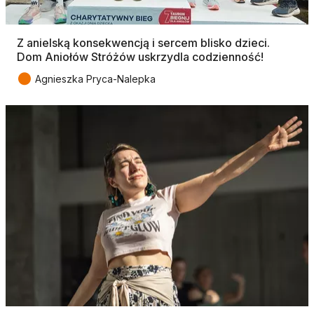
Z anielską konsekwencją i sercem blisko dzieci.
Dom Aniołów Stróżów uskrzydla codzienność!
●
Agnieszka Pryca-Nalepka