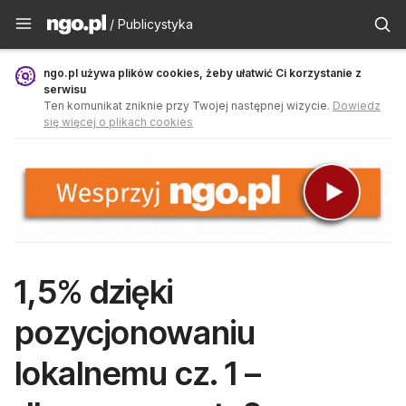
Publicystyka - ngo.pl
/ Publicystyka
ngo.pl używa plików cookies, żeby ułatwić Ci korzystanie z
serwisu
Ten komunikat zniknie przy Twojej następnej wizycie.
Dowiedz
się więcej o plikach cookies
1,5% dzięki
pozycjonowaniu
lokalnemu cz. 1 –