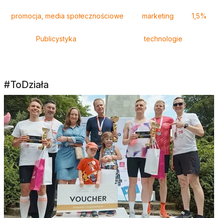
promocja, media społecznościowe
marketing
1,5%
Publicystyka
technologie
#ToDziała