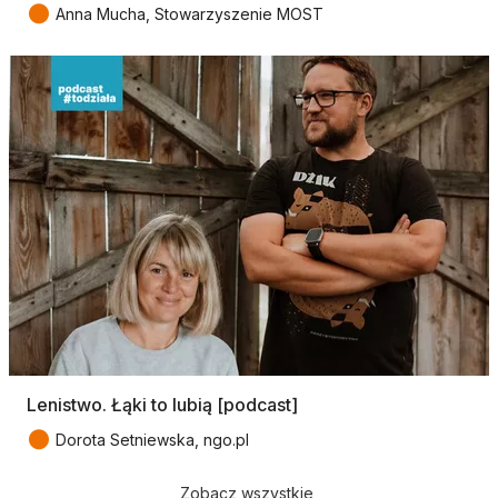
●
Anna Mucha, Stowarzyszenie MOST
Lenistwo. Łąki to lubią [podcast]
●
Dorota Setniewska, ngo.pl
Zobacz wszystkie