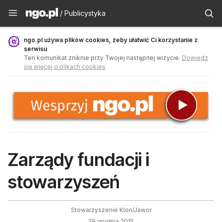
Publicystyka - ngo.pl
/ Publicystyka
ngo.pl używa plików cookies, żeby ułatwić Ci korzystanie z
serwisu
Ten komunikat zniknie przy Twojej następnej wizycie.
Dowiedz
się więcej o plikach cookies
Zarządy fundacji i
stowarzyszeń
Stowarzyszenie Klon/Jawor
29 grudnia 2015