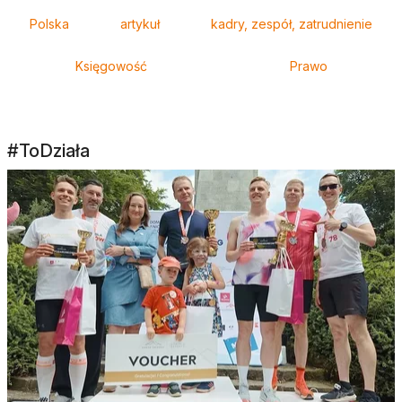
Tagi
Polska
artykuł
kadry, zespół, zatrudnienie
Księgowość
Prawo
#ToDziała