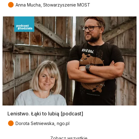
●
Anna Mucha, Stowarzyszenie MOST
Lenistwo. Łąki to lubią [podcast]
●
Dorota Setniewska, ngo.pl
Zobacz wszystkie