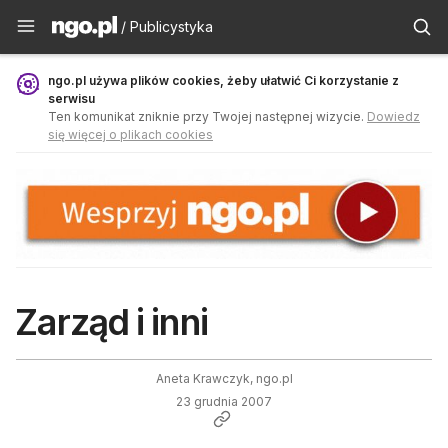
Publicystyka - ngo.pl
/ Publicystyka
ngo.pl używa plików cookies, żeby ułatwić Ci korzystanie z
serwisu
Ten komunikat zniknie przy Twojej następnej wizycie.
Dowiedz
się więcej o plikach cookies
Zarząd i inni
Aneta Krawczyk, ngo.pl
23 grudnia 2007