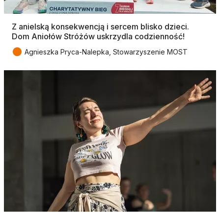
Z anielską konsekwencją i sercem blisko dzieci.
Dom Aniołów Stróżów uskrzydla codzienność!
●
Agnieszka Pryca-Nalepka, Stowarzyszenie MOST