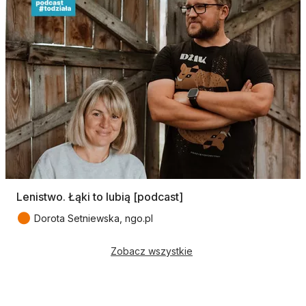
Lenistwo. Łąki to lubią [podcast]
●
Dorota Setniewska, ngo.pl
Zobacz wszystkie