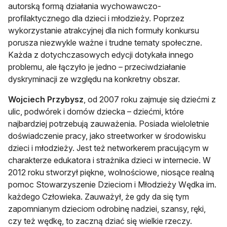
autorską formą działania wychowawczo-
profilaktycznego dla dzieci i młodzieży. Poprzez
wykorzystanie atrakcyjnej dla nich formuły konkursu
porusza niezwykle ważne i trudne tematy społeczne.
Każda z dotychczasowych edycji dotykała innego
problemu, ale łączyło je jedno – przeciwdziałanie
dyskryminacji ze względu na konkretny obszar.
Wojciech Przybysz
, od 2007 roku zajmuje się dziećmi z
ulic, podwórek i domów dziecka – dziećmi, które
najbardziej potrzebują zauważenia. Posiada wieloletnie
doświadczenie pracy, jako streetworker w środowisku
dzieci i młodzieży. Jest też networkerem pracującym w
charakterze edukatora i strażnika dzieci w internecie. W
2012 roku stworzył piękne, wolnościowe, niosące realną
pomoc Stowarzyszenie Dzieciom i Młodzieży Wędka im.
każdego Człowieka. Zauważył, że gdy da się tym
zapomnianym dzieciom odrobinę nadziei, szansy, ręki,
czy też wędkę, to zaczną dziać się wielkie rzeczy.