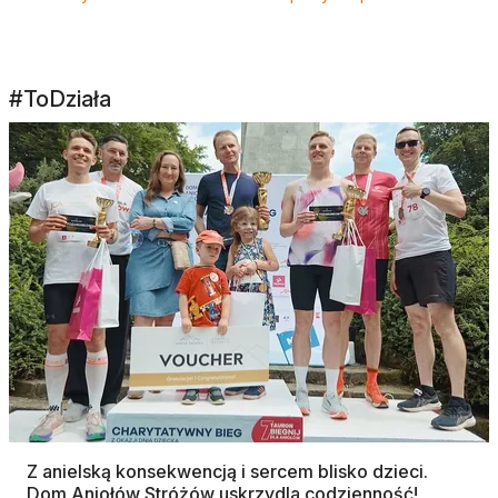
#ToDziała
Z anielską konsekwencją i sercem blisko dzieci.
Dom Aniołów Stróżów uskrzydla codzienność!