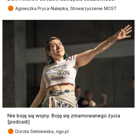
●
Agnieszka Pryca-Nalepka, Stowarzyszenie MOST
Nie boję się wojny. Boję się zmarnowanego życia
[podcast]
●
Dorota Setniewska, ngo.pl