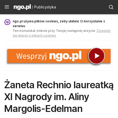
Publicystyka - ngo.pl
/ Publicystyka
ngo.pl używa plików cookies, żeby ułatwić Ci korzystanie z
serwisu
Ten komunikat zniknie przy Twojej następnej wizycie.
Dowiedz
się więcej o plikach cookies
Żaneta Rechnio laureatką
XI Nagrody im. Aliny
Margolis-Edelman