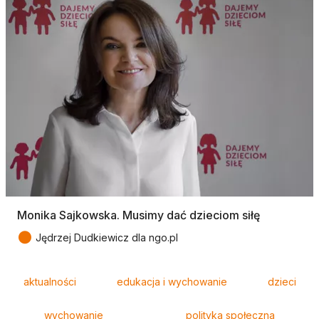
Monika Sajkowska. Musimy dać dzieciom siłę
●
Jędrzej Dudkiewicz dla ngo.pl
Tagi
aktualności
edukacja i wychowanie
dzieci
wychowanie
polityka społeczna