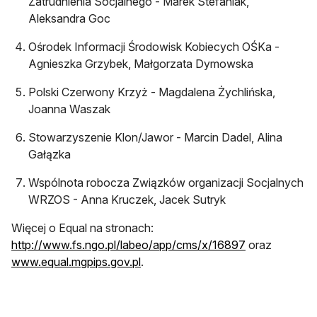
Zatrudnienia Socjalnego - Marek Stefaniak,
Aleksandra Goc
Ośrodek Informacji Środowisk Kobiecych OŚKa -
Agnieszka Grzybek, Małgorzata Dymowska
Polski Czerwony Krzyż - Magdalena Żychlińska,
Joanna Waszak
Stowarzyszenie Klon/Jawor - Marcin Dadel, Alina
Gałązka
Wspólnota robocza Związków organizacji Socjalnych
WRZOS - Anna Kruczek, Jacek Sutryk
Więcej o Equal na stronach:
http://www.fs.ngo.pl/labeo/app/cms/x/16897
oraz
www.equal.mgpips.gov.pl
.