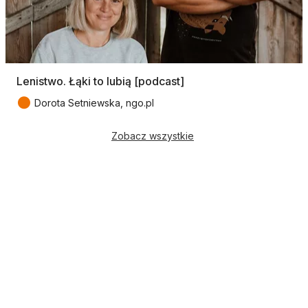
Lenistwo. Łąki to lubią [podcast]
●
Dorota Setniewska, ngo.pl
Zobacz wszystkie