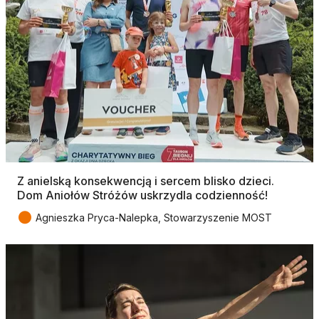
Z anielską konsekwencją i sercem blisko dzieci.
Dom Aniołów Stróżów uskrzydla codzienność!
●
Agnieszka Pryca-Nalepka, Stowarzyszenie MOST