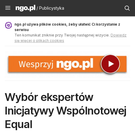
Publicystyka - ngo.pl
/ Publicystyka
ngo.pl używa plików cookies, żeby ułatwić Ci korzystanie z
serwisu
Ten komunikat zniknie przy Twojej następnej wizycie.
Dowiedz
się więcej o plikach cookies
Wybór ekspertów
Inicjatywy Wspólnotowej
Equal