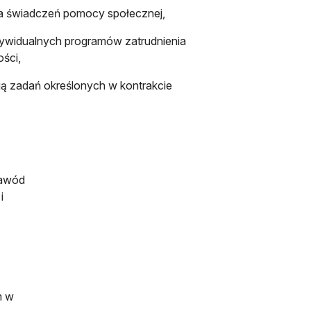
a świadczeń pomocy społecznej,
ywidualnych programów zatrudnienia
ści,
ą zadań określonych w kontrakcie
Zawód
i
m w