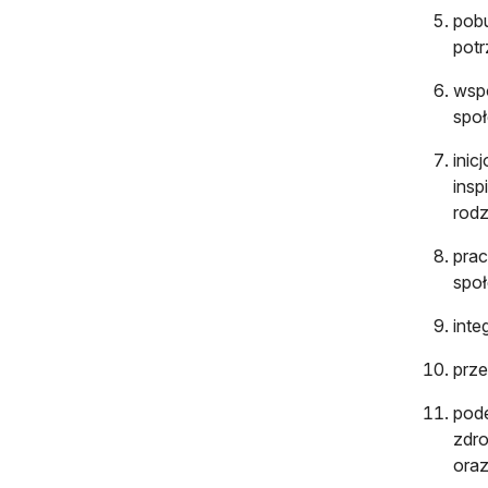
pobu
potr
wspó
spo
inic
insp
rodz
prac
społ
inte
prz
pode
zdro
oraz