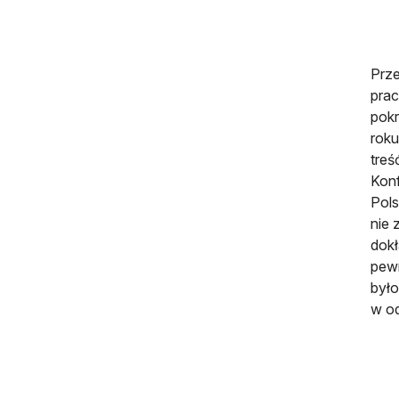
Prze
prac
pokr
roku
treś
Kon
Pol
nie 
dokł
pewn
było
w o