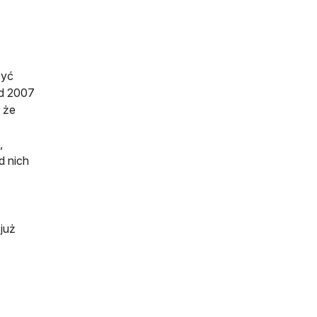
być
od 2007
 że
,
d nich
już