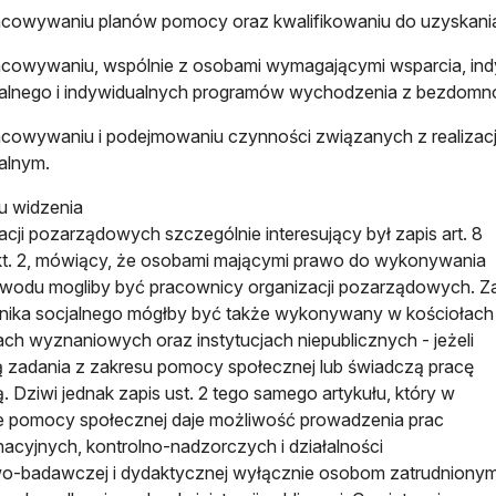
acowywaniu planów pomocy oraz kwalifikowaniu do uzyskani
cowywaniu, wspólnie z osobami wymagającymi wsparcia, ind
alnego i indywidualnych programów wychodzenia z bezdomno
cowywaniu i podejmowaniu czynności związanych z realizacj
alnym.
u widzenia
acji pozarządowych szczególnie interesujący był zapis art. 8
pkt. 2, mówiący, że osobami mającymi prawo do wykonywania
awodu mogliby być pracownicy organizacji pozarządowych. 
ika socjalnego mógłby być także wykonywany w kościołach 
ch wyznaniowych oraz instytucjach niepublicznych - jeżeli
ją zadania z zakresu pomocy społecznej lub świadczą pracę
ą. Dziwi jednak zapis ust. 2 tego samego artykułu, który w
e pomocy społecznej daje możliwość prowadzenia prac
acyjnych, kontrolno-nadzorczych i działalności
o-badawczej i dydaktycznej wyłącznie osobom zatrudniony