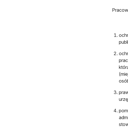
Pracown
ochr
publ
ochr
pra
któr
(mie
osó
pra
urzę
pom
admi
stow