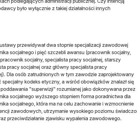
kach podlegających administracji publicznej. Czy intencją
odawcy było wyłącznie z takiej działalności innych
 ustawy przewidywał dwa stopnie specjalizacji zawodowej
ika socjalnego i pięć szczebli awansu (pracownik socjalny,
 pracownik socjalny, specjalista pracy socjalnej, starszy
ista pracy socjalnej oraz główny specjalista pracy
ej). Dla osób zatrudnionych w tym zawodzie zaprojektowany
ć specjalny kodeks etyczny, a wśród obowiązków znalazł się
poddawania "superwizji" rozumianej jako dokonywana przez
ika socjalnego wyższego stopniem forma poradnictwa dla
ika socjalnego, która ma na celu zachowanie i wzmocnienie
encji zawodowych, utrzymanie wysokiego poziomu świadcz
raz przeciwdziałanie zjawisku wypalenia zawodowego.