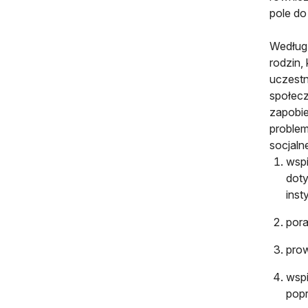
pole do
Według
rodzin,
uczestn
społec
zapobie
problem
socjaln
wspi
dot
inst
pora
prow
wspi
popr