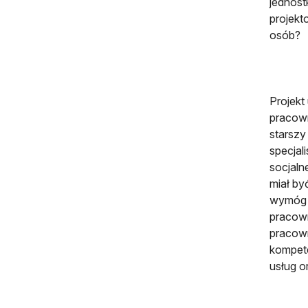
jednost
projekt
osób?
Projekt
pracown
starszy
specjal
socjaln
miał by
wymóg 
pracown
pracown
kompet
usług o