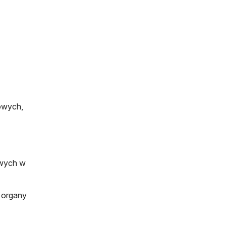
owych,
wych w
 organy