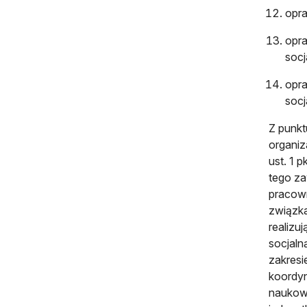
opr
opra
socj
opra
socj
Z punkt
organiz
ust. 1 
tego z
pracown
związka
realizu
socjaln
zakresi
koordyn
naukow