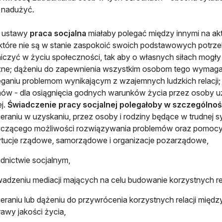
 nadużyć.
 ustawy
praca socjalna
miałaby polegać między innymi na ak
 które nie są w stanie zaspokoić swoich podstawowych potrz
iczyć w życiu społeczności, tak aby o własnych siłach mogł
zne; dążeniu do zapewnienia wszystkim osobom tego wymaga
ganiu problemom wynikającym z wzajemnych ludzkich relacji;
ów - dla osiągnięcia godnych warunków życia przez osoby u
ej.
Świadczenie pracy socjalnej polegałoby w szczególnoś
eraniu w uzyskaniu, przez osoby i rodziny będące w trudnej s
yczącego możliwości rozwiązywania problemów oraz pomocy
ytucje rządowe, samorządowe i organizacje pozarządowe,
dnictwie socjalnym,
adzeniu mediacji mających na celu budowanie korzystnych rel
eraniu lub dążeniu do przywrócenia korzystnych relacji mię
awy jakości życia,