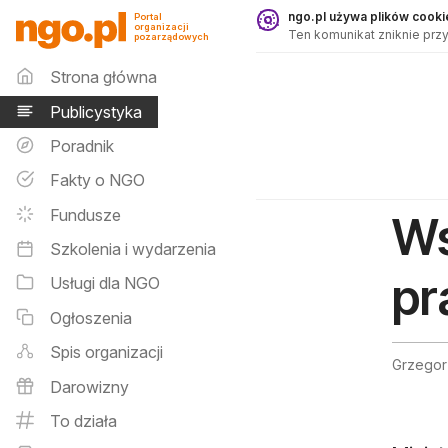
Publicystyka - ngo.pl
ngo.pl używa plików cookie
Portal
organizacji
Ten komunikat zniknie przy
pozarządowych
Menu główne
Strona główna
Publicystyka
Poradnik
Fakty o NGO
Fundusze
Ws
Szkolenia i wydarzenia
pr
Usługi dla NGO
Ogłoszenia
Spis organizacji
Grzegor
Darowizny
To działa