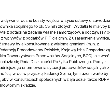
widywane roczne koszty wejścia w życie ustawy o zawodzie
ownika socjalnego to ok. 53 mln złotych. Wydatki te miałyby 
yte z dotacji na zadania własne samorządów, a począwszy 
 z wpływów z podatków PIT dla gmin. Z uzasadnienia wynika,
ć ustawy była konsultowana z wieloma gremiami (m.in. z
federacją Pracodawców Polskich, Krajową Izbą Gospodarczą
skim Towarzystwem Pracowników Socjalnych, BCC), ale wśró
znalazła się Rada Działalności Pożytku Publicznego. Pomysł
adniejszego unormowania sytuacji pracowników socjalnych z
ością wróci w przyszłej kadencji Sejmu, tym razem warto by
, aby w konsultacjach społecznych wzięła udział także RDPP 
dnowionym składzie.