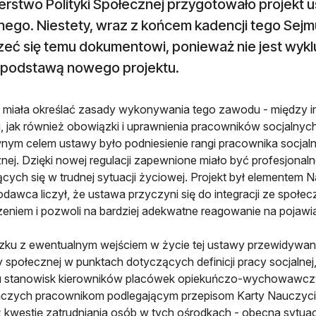
terstwo Polityki Społecznej przygotowało projekt
nego. Niestety, wraz z końcem kadencji tego Sejmu
zeć się temu dokumentowi, ponieważ nie jest wykl
n podstawą nowego projektu.
miała określać zasady wykonywania tego zawodu - między in
 jak również obowiązki i uprawnienia pracowników socjalny
nym celem ustawy było podniesienie rangi pracownika socja
nej. Dzięki nowej regulacji zapewnione miało być profesjonaln
ących się w trudnej sytuacji życiowej. Projekt był elementem N
odawca liczył, że ustawa przyczyni się do integracji ze spo
eniem i pozwoli na bardziej adekwatne reagowanie na pojawi
ku z ewentualnym wejściem w życie tej ustawy przewidywan
społecznej w punktach dotyczących definicji pracy socjalnej
u stanowisk kierowników placówek opiekuńczo-wychowawczy
ńczych pracownikom podlegającym przepisom Karty Nauczyci
 kwestię zatrudniania osób w tych ośrodkach - obecna sytua