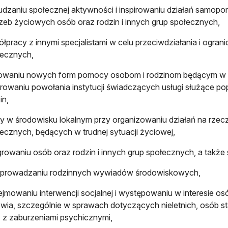
dzaniu społecznej aktywności i inspirowaniu działań samo
zeb życiowych osób oraz rodzin i innych grup społecznych,
łpracy z innymi specjalistami w celu przeciwdziałania i ogra
łecznych,
jowaniu nowych form pomocy osobom i rodzinom będącym w tr
irowaniu powołania instytucji świadczących usługi służące pop
in,
y w środowisku lokalnym przy organizowaniu działań na rzecz 
ecznych, będących w trudnej sytuacji życiowej,
growaniu osób oraz rodzin i innych grup społecznych, a także 
eprowadzaniu rodzinnych wywiadów środowiskowych,
jmowaniu interwencji socjalnej i występowaniu w interesie os
wia, szczególnie w sprawach dotyczących nieletnich, osób 
 z zaburzeniami psychicznymi,