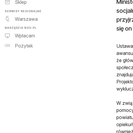
Minis
Sklep
socjal
SERWISY REGIONALNE
Warszawa
przyjr
się o
NARZĘDZIA NGO.PL
Wpłacam
Pożytek
Ustawa 
awansu,
że głów
społecz
znajduj
Projekt
wyklucz
W związ
pomocy 
powiat
opieku
również