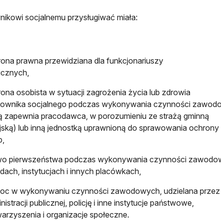
ikowi socjalnemu przysługiwać miała:
ona prawna przewidziana dla funkcjonariuszy
icznych,
ona osobista w sytuacji zagrożenia życia lub zdrowia
cownika socjalnego podczas wykonywania czynności zawod
ą zapewnia pracodawca, w porozumieniu ze strażą gminną
jską) lub inną jednostką uprawnioną do sprawowania ochrony
b,
wo pierwszeństwa podczas wykonywania czynności zawodo
dach, instytucjach i innych placówkach,
oc w wykonywaniu czynności zawodowych, udzielana przez
nistracji publicznej, policję i inne instytucje państwowe,
arzyszenia i organizacje społeczne.