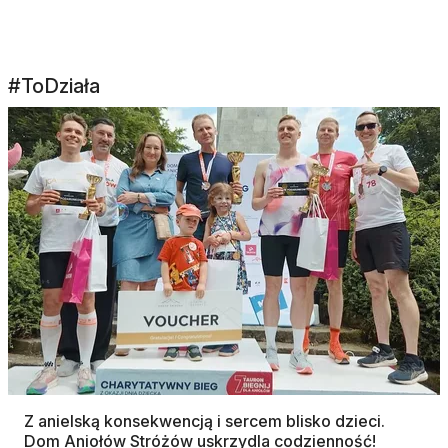
#ToDziała
Z anielską konsekwencją i sercem blisko dzieci.
Dom Aniołów Stróżów uskrzydla codzienność!