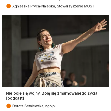
●
Agnieszka Pryca-Nalepka, Stowarzyszenie MOST
Nie boję się wojny. Boję się zmarnowanego życia
[podcast]
●
Dorota Setniewska, ngo.pl