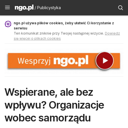
Publicystyka - ngo.pl
/ Publicystyka
ngo.pl używa plików cookies, żeby ułatwić Ci korzystanie z
serwisu
Ten komunikat zniknie przy Twojej następnej wizycie.
Dowiedz
się więcej o plikach cookies
Wspierane, ale bez
wpływu? Organizacje
wobec samorządu