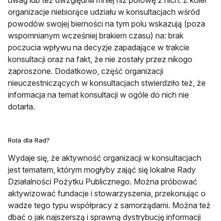
uwag lub też uwzględnili mniej niż połowę z nich. Z kolei
organizacje niebiorące udziału w konsultacjach wśród
powodów swojej bierności na tym polu wskazują (poza
wspomnianym wcześniej brakiem czasu) na: brak
poczucia wpływu na decyzje zapadające w trakcie
konsultacji oraz na fakt, że nie zostały przez nikogo
zaproszone. Dodatkowo, część organizacji
nieuczestniczących w konsultacjach stwierdziło też, że
informacja na temat konsultacji w ogóle do nich nie
dotarła.
Rola dla Rad?
Wydaje się, że aktywność organizacji w konsultacjach
jest tematem, którym mogłyby zająć się lokalne Rady
Działalności Pożytku Publicznego. Można próbować
aktywizować fundacje i stowarzyszenia, przekonując o
wadze tego typu współpracy z samorządami. Można też
dbać o jak najszerszą i sprawną dystrybucję informacji