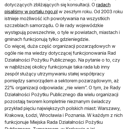
dotyczących zbliżających się konsultacji. O
radach
otwiera się w nowej karcie
pisaliśmy w portalu ngo.pl
w zeszłym roku. Od 2003 roku
istnieje możliwość ich powoływania na wszystkich
szczeblach samorządu. O ile rady wojewódzkie
występują powszechnie, o tyle w powiatach, miastach i
gminach funkcjonują tylko gdzieniegdzie.
Co więcej, duża część organizacji pozarządowych w
ogóle nie ma wiedzy dotyczącej funkcjonowania Rad
Działalności Pożytku Publicznego. Na pytanie o to, czy
w najbliższej okolicy funkcjonuje taka rada lub inny
zespół służący utrzymywaniu stałej współpracy
pomiędzy samorządem a sektorem pozarządowym, aż
22% organizacji odpowiada: „nie wiem”. O tym, że Rady
Działalności Pożytku Publicznego dla wielu organizacji
pozostają tworem kompletnie nieznanym świadczy
przykład pięciu największych polskich miast: Warszawy,
Krakowa, Łodzi, Wrocławia i Poznania. W każdym z nich
funkcjonuje Miejska Rada Działalności Pożytku