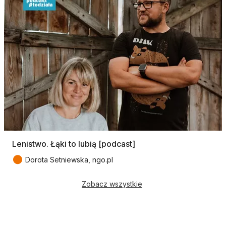
Lenistwo. Łąki to lubią [podcast]
●
Dorota Setniewska, ngo.pl
Zobacz wszystkie