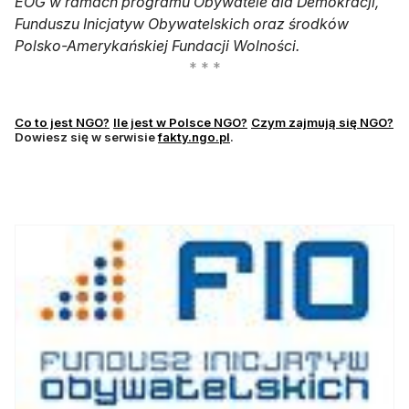
EOG w ramach programu Obywatele dla Demokracji,
Funduszu Inicjatyw Obywatelskich oraz środków
Polsko-Amerykańskiej Fundacji Wolności.
Co to jest NGO?
Ile jest w Polsce NGO?
Czym zajmują się NGO?
Dowiesz się w serwisie
fakty.ngo.pl
.