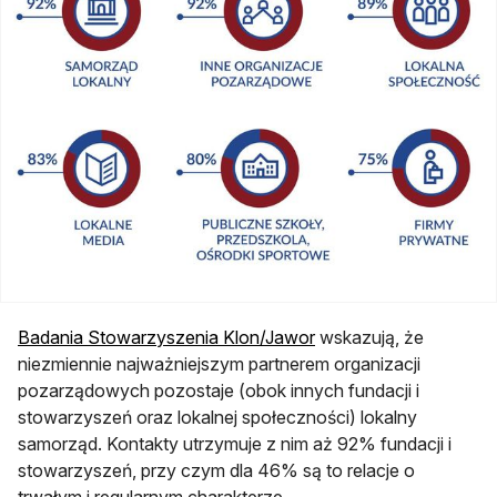
otwiera się w nowej ka
Badania Stowarzyszenia Klon/Jawor
wskazują, że
niezmiennie najważniejszym partnerem organizacji
pozarządowych pozostaje (obok innych fundacji i
stowarzyszeń oraz lokalnej społeczności) lokalny
samorząd. Kontakty utrzymuje z nim aż 92% fundacji i
stowarzyszeń, przy czym dla 46% są to relacje o
trwałym i regularnym charakterze.