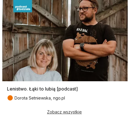
Lenistwo. Łąki to lubią [podcast]
●
Dorota Setniewska, ngo.pl
Zobacz wszystkie