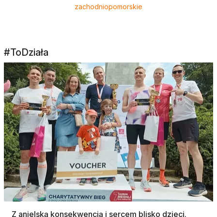
zachodniopomorskie
#ToDziała
Z anielską konsekwencją i sercem blisko dzieci.