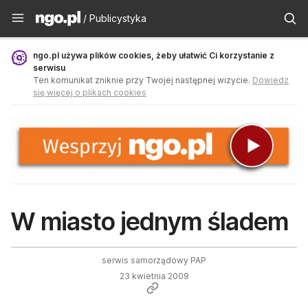
Publicystyka - ngo.pl
/ Publicystyka
ngo.pl używa plików cookies, żeby ułatwić Ci korzystanie z
serwisu
Ten komunikat zniknie przy Twojej następnej wizycie.
Dowiedz
się więcej o plikach cookies
W miasto jednym śladem
serwis samorządowy PAP
23 kwietnia 2009