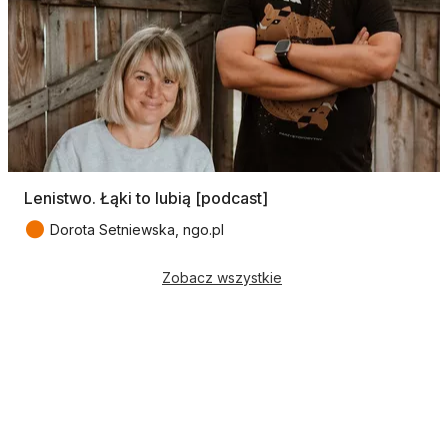
Lenistwo. Łąki to lubią [podcast]
●
Dorota Setniewska, ngo.pl
Zobacz wszystkie