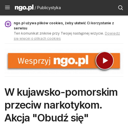
Publicystyka - ngo.pl
/ Publicystyka
ngo.pl używa plików cookies, żeby ułatwić Ci korzystanie z
serwisu
Ten komunikat zniknie przy Twojej następnej wizycie.
Dowiedz
się więcej o plikach cookies
W kujawsko-pomorskim
przeciw narkotykom.
Akcja "Obudź się"