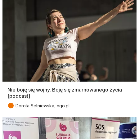
Nie boję się wojny. Boję się zmarnowanego życia
[podcast]
●
Dorota Setniewska, ngo.pl