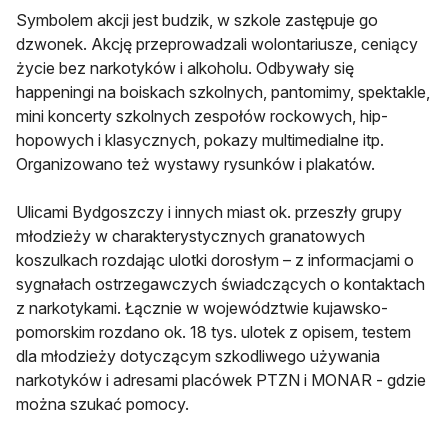
Symbolem akcji jest budzik, w szkole zastępuje go
dzwonek. Akcję przeprowadzali wolontariusze, ceniący
życie bez narkotyków i alkoholu. Odbywały się
happeningi na boiskach szkolnych, pantomimy, spektakle,
mini koncerty szkolnych zespołów rockowych, hip-
hopowych i klasycznych, pokazy multimedialne itp.
Organizowano też wystawy rysunków i plakatów.
Ulicami Bydgoszczy i innych miast ok. przeszły grupy
młodzieży w charakterystycznych granatowych
koszulkach rozdając ulotki dorosłym – z informacjami o
sygnałach ostrzegawczych świadczących o kontaktach
z narkotykami. Łącznie w województwie kujawsko-
pomorskim rozdano ok. 18 tys. ulotek z opisem, testem
dla młodzieży dotyczącym szkodliwego używania
narkotyków i adresami placówek PTZN i MONAR - gdzie
można szukać pomocy.