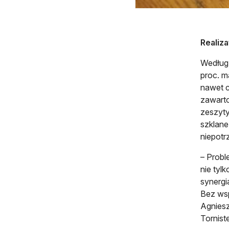
Realiza
Według 
proc. m
nawet c
zawarto
zeszyty
szklane
niepotr
– Probl
nie tyl
synergi
Bez wsp
Agniesz
Torniste