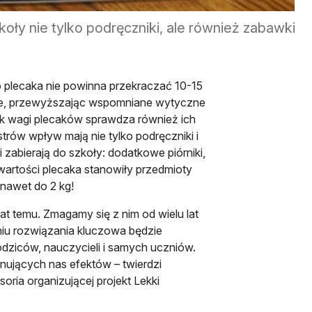
koły nie tylko podręczniki, ale również zabawki
plecaka nie powinna przekraczać 10-15
ższe, przewyższając wspomniane wytyczne
bok wagi plecaków sprawdza również ich
trów wpływ mają nie tylko podręczniki i
 zabierają do szkoły: dodatkowe piórniki,
awartości plecaka stanowiły przedmioty
 nawet do 2 kg!
 lat temu. Zmagamy się z nim od wielu lat
eniu rozwiązania kluczowa będzie
rodziców, nauczycieli i samych uczniów.
onujących nas efektów – twierdzi
oria organizującej projekt Lekki