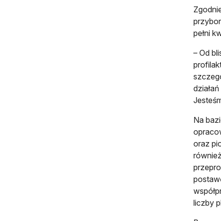
Zgodnie
przybor
pełni k
– Od bl
profila
szczeg
działań
Jesteśm
Na bazi
opracow
oraz pi
również
przepro
postawę
współpr
liczby 