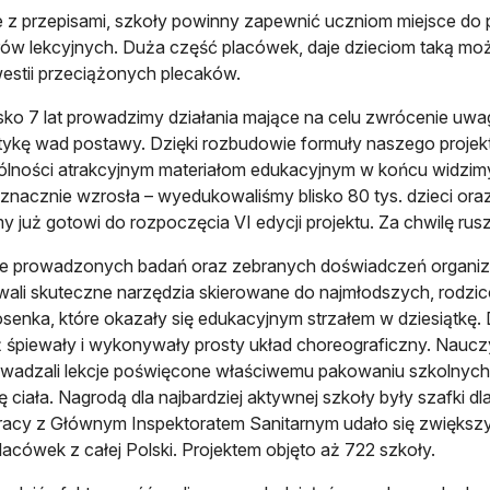
 z przepisami, szkoły powinny zapewnić uczniom miejsce do 
ów lekcyjnych. Duża część placówek, daje dzieciom taką możl
westii przeciążonych plecaków.
isko 7 lat prowadzimy działania mające na celu zwrócenie uwa
ktykę wad postawy. Dzięki rozbudowie formuły naszego projekt
ólności atrakcyjnym materiałom edukacyjnym w końcu widzi
 znacznie wzrosła – wyedukowaliśmy blisko 80 tys. dzieci oraz 
y już gotowi do rozpoczęcia VI edycji projektu. Za chwilę rus
e prowadzonych badań oraz zebranych doświadczeń organizat
ali skuteczne narzędzia skierowane do najmłodszych, rodzic
osenka, które okazały się edukacyjnym strzałem w dziesiątkę. Dz
 śpiewały i wykonywały prosty układ choreograficzny. Nauc
wadzali lekcje poświęcone właściwemu pakowaniu szkolnych 
 ciała. Nagrodą dla najbardziej aktywnej szkoły były szafki dl
acy z Głównym Inspektoratem Sanitarnym udało się zwiększyć
placówek z całej Polski. Projektem objęto aż 722 szkoły.