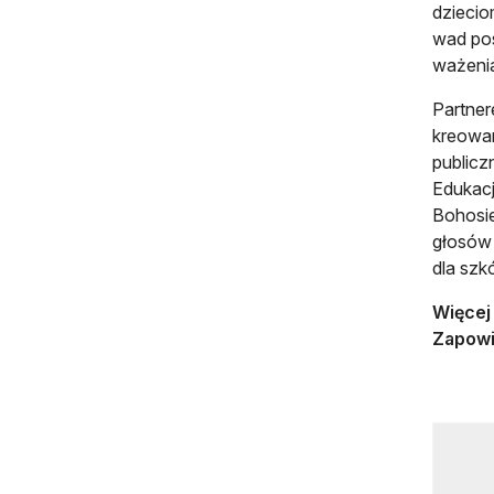
dziecio
wad pos
ważeni
Partner
kreowan
publicz
Edukacj
Bohosie
głosów 
dla szk
Więcej
Zapowi