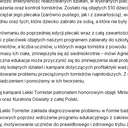
wdzić efektywność realizowanych działań, w wybranych pla
ażenia oraz kontroli tornistrów. Zostało nią objętych 510 dz
 ciężar jego plecaka (zarówno pustego, jak i z zawartością),
niu oraz tych, które dziecko zabrało ze sobą, a które nie był
ównaniu do poprzedniej edycji plecaki wraz z całą zawartości
i z placówek objętych naszym programem zabierały do szkoły
miotów, a liczba uczniów, u których waga tornistra z powodu
 masy ich ciała, zmniejszyła się aż siedmiokrotnie – mówi Agn
czna edukacja może przyczynić się do zmniejszenia skali prob
ły kolejnych działań i kampanii dotyczących profilaktyki wad
lowanie problemu przeciążonych tornistrów najmłodszych. Z 
iadczeniem i pomożemy w ich tworzeniu.
ę kampanii Lekki Tornister patronatem honorowym objęli: Mini
 oraz Kuratoria Oświaty z całej Polski.
 Lekki Tornister zakłada diagnozowanie problemu w formie bad
wowych poprzez wdrożenie programu edukacyjnego z zakresu
, motywowanie uczniów do prawidłowego i zdrowego trybu ży