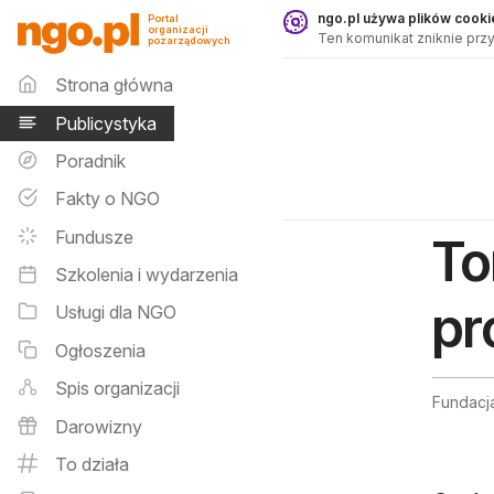
Publicystyka - ngo.pl
ngo.pl używa plików cookie
Portal
organizacji
Ten komunikat zniknie przy
pozarządowych
Menu główne
Strona główna
Publicystyka
Poradnik
Fakty o NGO
Fundusze
To
Szkolenia i wydarzenia
pr
Usługi dla NGO
Ogłoszenia
Spis organizacji
Fundacj
Darowizny
To działa