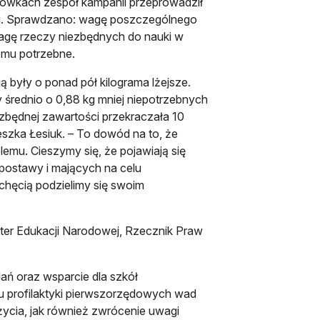
cówkach zespół kampanii przeprowadził
ieci. Sprawdzano: wagę poszczególnego
 wagę rzeczy niezbędnych do nauki w
y mu potrzebne.
ą były o ponad pół kilograma lżejsze.
 średnio o 0,88 kg mniej niepotrzebnych
 zbędnej zawartości przekraczała 10
ieszka Łesiuk. – To dowód na to, że
lemu. Cieszymy się, że pojawiają się
 postawy i mających na celu
chęcią podzielimy się swoim
ster Edukacji Narodowej, Rzecznik Praw
ań oraz wsparcie dla szkół
 profilaktyki pierwszorzędowych wad
cia, jak również zwrócenie uwagi