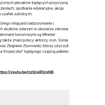
ciążonych plecaków będących przyczyną
kołach, spotkania edukacyjne, akcja
 szafek szkolnych.
tórego misją jest nadzorowanie i
nych skutków zdarzeń w obszarze zdrowia
atronami honorowymi są Minister
 także znani polscy aktorzy, m.in. Sonia
az Zbigniew Zborowski, którzy użyczyli
ona Kropeczka” będącego częścią pakietu
ttps://youtu.be/nzSnoRSzsN8