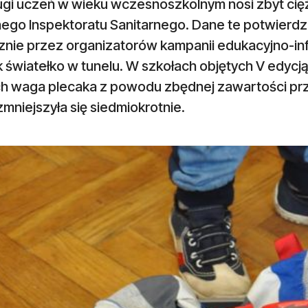
gi uczeń w wieku wczesnoszkolnym nosi zbyt ciężk
ego Inspektoratu Sanitarnego. Dane te potwierd
nie przez organizatorów kampanii edukacyjno-info
 światełko w tunelu. W szkołach objętych V edycją
ch waga plecaka z powodu zbędnej zawartości prze
 zmniejszyła się siedmiokrotnie.