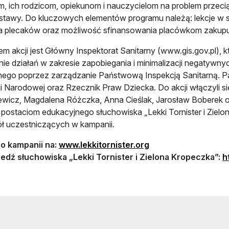
m, ich rodzicom, opiekunom i nauczycielom na problem prze
tawy. Do kluczowych elementów programu należą: lekcje w sz
a plecaków oraz możliwość sfinansowania placówkom zakupu
em akcji jest Główny Inspektorat Sanitarny (www.gis.gov.pl), k
ie działań w zakresie zapobiegania i minimalizacji negatyw
nego poprzez zarządzanie Państwową Inspekcją Sanitarną. P
i Narodowej oraz Rzecznik Praw Dziecka. Do akcji włączyli się
wicz, Magdalena Różczka, Anna Cieślak, Jarosław Boberek or
postaciom edukacyjnego słuchowiska „Lekki Tornister i Ziel
ół uczestniczących w kampanii.
 o kampanii na:
www.lekkitornister.org
edź słuchowiska „Lekki Tornister i Zielona Kropeczka”:
h