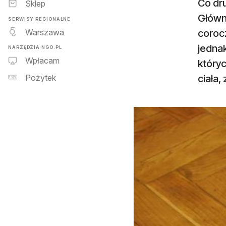
Co dru
Sklep
Główn
SERWISY REGIONALNE
Warszawa
corocz
jednak
NARZĘDZIA NGO.PL
Wpłacam
który
ciała,
Pożytek