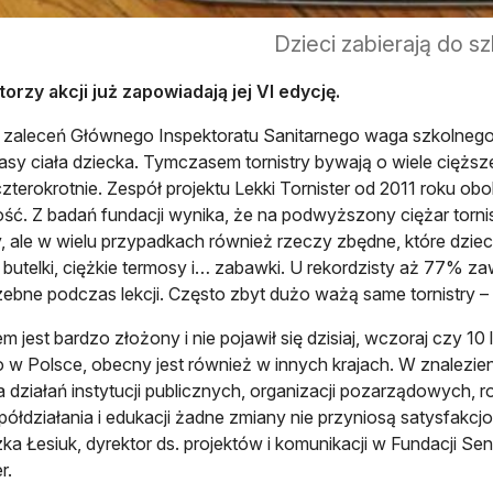
Dzieci zabierają do sz
torzy akcji już zapowiadają jej VI edycję.
zaleceń Głównego Inspektoratu Sanitarnego waga szkolnego 
asy ciała dziecka. Tymczasem tornistry bywają o wiele cię
zterokrotnie. Zespół projektu Lekki Tornister od 2011 roku o
ść. Z badań fundacji wynika, że na podwyższony ciężar tornis
, ale w wielu przypadkach również rzeczy zbędne, które dzieci
 butelki, ciężkie termosy i… zabawki. U rekordzisty aż 77% z
zebne podczas lekcji. Często zbyt dużo ważą same tornistry –
em jest bardzo złożony i nie pojawił się dzisiaj, wczoraj czy 10
ko w Polsce, obecny jest również w innych krajach. W znalezi
a działań instytucji publicznych, organizacji pozarządowych, 
ółdziałania i edukacji żadne zmiany nie przyniosą satysfakcj
ka Łesiuk, dyrektor ds. projektów i komunikacji w Fundacji Sens
r.