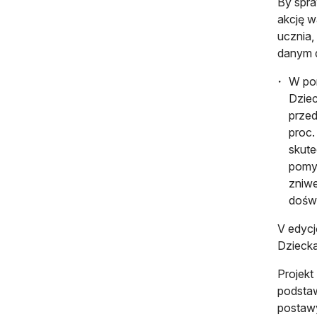
By spra
akcję w
ucznia,
danym d
W por
Dziec
przed
proc.
skute
pomys
zniwe
dośw
V edycj
Dziecka
Projekt
podsta
postawy