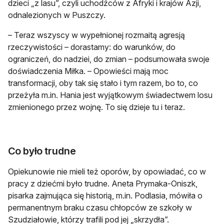
dzieci „z lasu”, czyli uchodźców z Afryki i krajów Azji,
odnalezionych w Puszczy.
– Teraz wszyscy w wypełnionej rozmaitą agresją
rzeczywistości – dorastamy: do warunków, do
ograniczeń, do nadziei, do zmian – podsumowała swoje
doświadczenia Miłka. – Opowieści mają moc
transformacji, oby tak się stało i tym razem, bo to, co
przeżyła m.in. Hania jest wyjątkowym świadectwem losu
zmienionego przez wojnę. To się dzieje tu i teraz.
Co było trudne
Opiekunowie nie mieli też oporów, by opowiadać, co w
pracy z dziećmi było trudne. Aneta Prymaka-Oniszk,
pisarka zajmująca się historią, m.in. Podlasia, mówiła o
permanentnym braku czasu chłopców ze szkoły w
Szudziałowie, którzy trafili pod jej „skrzydła”.