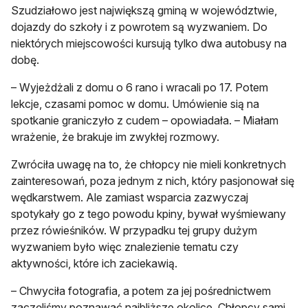
Szudziałowo jest największą gminą w województwie,
dojazdy do szkoły i z powrotem są wyzwaniem. Do
niektórych miejscowości kursują tylko dwa autobusy na
dobę.
– Wyjeżdżali z domu o 6 rano i wracali po 17. Potem
lekcje, czasami pomoc w domu. Umówienie sią na
spotkanie graniczyło z cudem – opowiadała. – Miałam
wrażenie, że brakuje im zwykłej rozmowy.
Zwróciła uwagę na to, że chłopcy nie mieli konkretnych
zainteresowań, poza jednym z nich, który pasjonował się
wędkarstwem. Ale zamiast wsparcia zazwyczaj
spotykały go z tego powodu kpiny, bywał wyśmiewany
przez rówieśników. W przypadku tej grupy dużym
wyzwaniem było więc znalezienie tematu czy
aktywności, które ich zaciekawią.
– Chwyciła fotografia, a potem za jej pośrednictwem
zaczęliśmy poznawać najbliższe okolice. Chłopcy sami