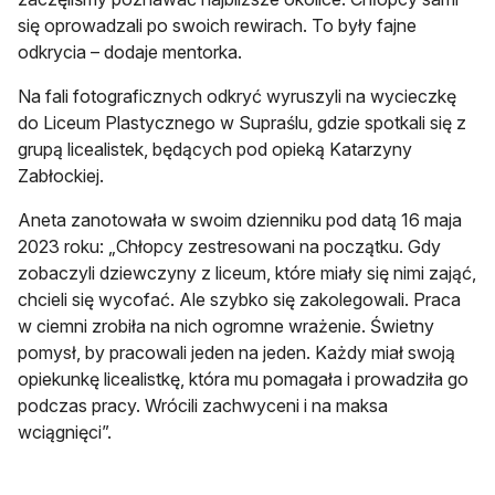
się oprowadzali po swoich rewirach. To były fajne
odkrycia – dodaje mentorka.
Na fali fotograficznych odkryć wyruszyli na wycieczkę
do Liceum Plastycznego w Supraślu, gdzie spotkali się z
grupą licealistek, będących pod opieką Katarzyny
Zabłockiej.
Aneta zanotowała w swoim dzienniku pod datą 16 maja
2023 roku: „Chłopcy zestresowani na początku. Gdy
zobaczyli dziewczyny z liceum, które miały się nimi zająć,
chcieli się wycofać. Ale szybko się zakolegowali. Praca
w ciemni zrobiła na nich ogromne wrażenie. Świetny
pomysł, by pracowali jeden na jeden. Każdy miał swoją
opiekunkę licealistkę, która mu pomagała i prowadziła go
podczas pracy. Wrócili zachwyceni i na maksa
wciągnięci”.