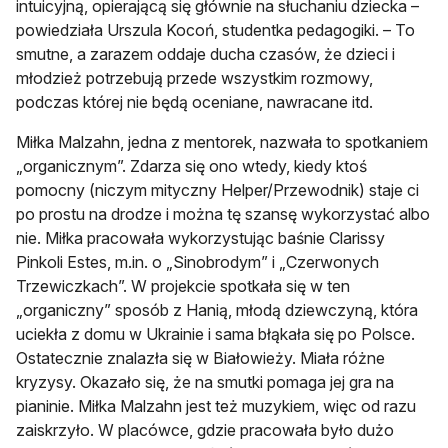
intuicyjną, opierającą się głównie na słuchaniu dziecka –
powiedziała Urszula Kocoń, studentka pedagogiki. – To
smutne, a zarazem oddaje ducha czasów, że dzieci i
młodzież potrzebują przede wszystkim rozmowy,
podczas której nie będą oceniane, nawracane itd.
Miłka Malzahn, jedna z mentorek, nazwała to spotkaniem
„organicznym”. Zdarza się ono wtedy, kiedy ktoś
pomocny (niczym mityczny Helper/Przewodnik) staje ci
po prostu na drodze i można tę szansę wykorzystać albo
nie. Miłka pracowała wykorzystując baśnie Clarissy
Pinkoli Estes, m.in. o „Sinobrodym” i „Czerwonych
Trzewiczkach”. W projekcie spotkała się w ten
„organiczny” sposób z Hanią, młodą dziewczyną, która
uciekła z domu w Ukrainie i sama błąkała się po Polsce.
Ostatecznie znalazła się w Białowieży. Miała różne
kryzysy. Okazało się, że na smutki pomaga jej gra na
pianinie. Miłka Malzahn jest też muzykiem, więc od razu
zaiskrzyło. W placówce, gdzie pracowała było dużo