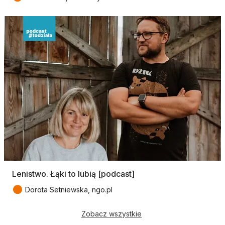
Lenistwo. Łąki to lubią [podcast]
●
Dorota Setniewska, ngo.pl
Zobacz wszystkie