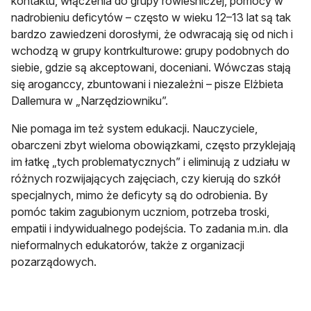
kontaktu, włączenia do grupy rówieśniczej, pomocy w
nadrobieniu deficytów – często w wieku 12–13 lat są tak
bardzo zawiedzeni dorosłymi, że odwracają się od nich i
wchodzą w grupy kontrkulturowe: grupy podobnych do
siebie, gdzie są akceptowani, doceniani. Wówczas stają
się aroganccy, zbuntowani i niezależni – pisze Elżbieta
Dallemura w „Narzędziowniku”.
Nie pomaga im też system edukacji. Nauczyciele,
obarczeni zbyt wieloma obowiązkami, często przyklejają
im łatkę „tych problematycznych” i eliminują z udziału w
różnych rozwijających zajęciach, czy kierują do szkół
specjalnych, mimo że deficyty są do odrobienia. By
pomóc takim zagubionym uczniom, potrzeba troski,
empatii i indywidualnego podejścia. To zadania m.in. dla
nieformalnych edukatorów, także z organizacji
pozarządowych.