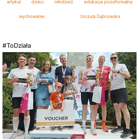
artykuł
dzieci
młodzież
edukacja pozaformalna
wychowanie
Urszula Dąbrowska
#ToDziała