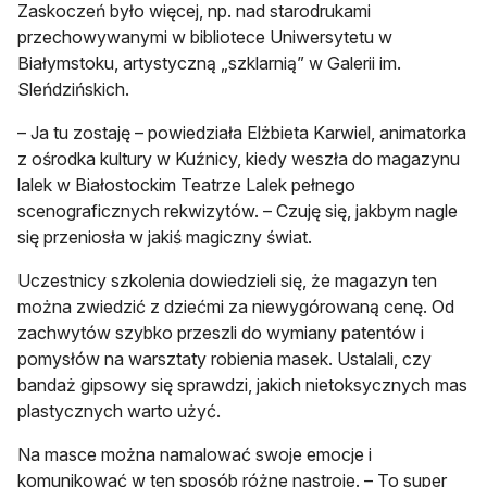
Zaskoczeń było więcej, np. nad starodrukami
przechowywanymi w bibliotece Uniwersytetu w
Białymstoku, artystyczną „szklarnią” w Galerii im.
Sleńdzińskich.
– Ja tu zostaję – powiedziała Elżbieta Karwiel, animatorka
z ośrodka kultury w Kuźnicy, kiedy weszła do magazynu
lalek w Białostockim Teatrze Lalek pełnego
scenograficznych rekwizytów. – Czuję się, jakbym nagle
się przeniosła w jakiś magiczny świat.
Uczestnicy szkolenia dowiedzieli się, że magazyn ten
można zwiedzić z dziećmi za niewygórowaną cenę. Od
zachwytów szybko przeszli do wymiany patentów i
pomysłów na warsztaty robienia masek. Ustalali, czy
bandaż gipsowy się sprawdzi, jakich nietoksycznych mas
plastycznych warto użyć.
Na masce można namalować swoje emocje i
komunikować w ten sposób różne nastroje. – To super