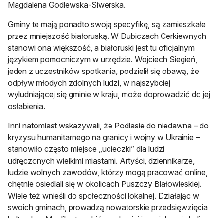
Magdalena Godlewska-Siwerska.
Gminy te mają ponadto swoją specyfikę, są zamieszkałe
przez mniejszość białoruską. W Dubiczach Cerkiewnych
stanowi ona większość, a białoruski jest tu oficjalnym
językiem pomocniczym w urzędzie. Wojciech Siegień,
jeden z uczestników spotkania, podzielił się obawą, że
odpływ młodych zdolnych ludzi, w najszybciej
wyludniającej się gminie w kraju, może doprowadzić do jej
osłabienia.
Inni natomiast wskazywali, że Podlasie do niedawna – do
kryzysu humanitarnego na granicy i wojny w Ukrainie –
stanowiło często miejsce „ucieczki” dla ludzi
udręczonych wielkimi miastami. Artyści, dziennikarze,
ludzie wolnych zawodów, którzy mogą pracować online,
chętnie osiedlali się w okolicach Puszczy Białowieskiej.
Wiele też wnieśli do społeczności lokalnej. Działając w
swoich gminach, prowadzą nowatorskie przedsięwzięcia