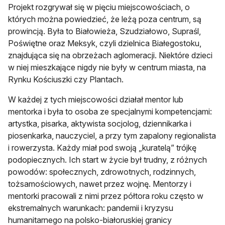
Projekt rozgrywał się w pięciu miejscowościach, o
których można powiedzieć, że leżą poza centrum, są
prowincją. Była to Białowieża, Szudziałowo, Supraśl,
Poświętne oraz Meksyk, czyli dzielnica Białegostoku,
znajdująca się na obrzeżach aglomeracji. Niektóre dzieci
w niej mieszkające nigdy nie były w centrum miasta, na
Rynku Kościuszki czy Plantach.
W każdej z tych miejscowości działał mentor lub
mentorka i była to osoba ze specjalnymi kompetencjami:
artystka, pisarka, aktywista socjolog, dziennikarka i
piosenkarka, nauczyciel, a przy tym zapalony regionalista
i rowerzysta. Każdy miał pod swoją „kuratelą” trójkę
podopiecznych. Ich start w życie był trudny, z różnych
powodów: społecznych, zdrowotnych, rodzinnych,
tożsamościowych, nawet przez wojnę. Mentorzy i
mentorki pracowali z nimi przez półtora roku często w
ekstremalnych warunkach: pandemii i kryzysu
humanitarnego na polsko-białoruskiej granicy