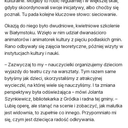
kulturalne. Mogliby to robić regularniej i w większej skali,
gdyby skoordynowali swoje inicjatywy, albo choćby się
poznali. Tu pada kolejne kluczowe słowo: sieciowanie.
Okazją do niego było dwudniowe, kwietniowe szkolenie
w Białymstoku. Wzięło w nim udział dwanaścioro
animatorów i animatorek kultury z pięciu podlaskich gmin.
Rano odbywały się zajęcia teoretyczne, później wizyty w
instytucjach kultury i nauki.
– Zazwyczaj to my – nauczycielki organizujemy dzieciom
wyjazdy do teatru czy na warsztaty. Tym razem same
byłyśmy jak dzieci, skorzystaliśmy z atrakcyjnej
wycieczki, na której wiele się nauczyliśmy. I ta zmiana
perspektywy była odświeżająca – mówi Jolanta
Szynkiewicz, bibliotekarka z Gródka i radna tej gminy. –
Lubię operę, ale stanąć na scenie i zobaczyć, jak malutka
jest widownia, to zupełnie co innego. Przypomniało mi
się, czym jest dziecięca radość odkrywania.