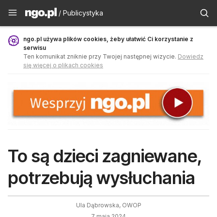
Publicystyka - ngo.pl
/ Publicystyka
ngo.pl używa plików cookies, żeby ułatwić Ci korzystanie z
serwisu
Ten komunikat zniknie przy Twojej następnej wizycie.
Dowiedz
się więcej o plikach cookies
To są dzieci zagniewane,
potrzebują wysłuchania
Ula Dąbrowska, OWOP
7 maja 2024