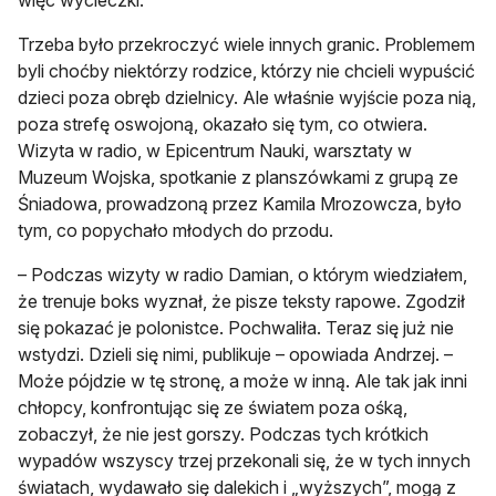
Trzeba było przekroczyć wiele innych granic. Problemem
byli choćby niektórzy rodzice, którzy nie chcieli wypuścić
dzieci poza obręb dzielnicy. Ale właśnie wyjście poza nią,
poza strefę oswojoną, okazało się tym, co otwiera.
Wizyta w radio, w Epicentrum Nauki, warsztaty w
Muzeum Wojska, spotkanie z planszówkami z grupą ze
Śniadowa, prowadzoną przez Kamila Mrozowcza, było
tym, co popychało młodych do przodu.
– Podczas wizyty w radio Damian, o którym wiedziałem,
że trenuje boks wyznał, że pisze teksty rapowe. Zgodził
się pokazać je polonistce. Pochwaliła. Teraz się już nie
wstydzi. Dzieli się nimi, publikuje – opowiada Andrzej. –
Może pójdzie w tę stronę, a może w inną. Ale tak jak inni
chłopcy, konfrontując się ze światem poza ośką,
zobaczył, że nie jest gorszy. Podczas tych krótkich
wypadów wszyscy trzej przekonali się, że w tych innych
światach, wydawało się dalekich i „wyższych”, mogą z