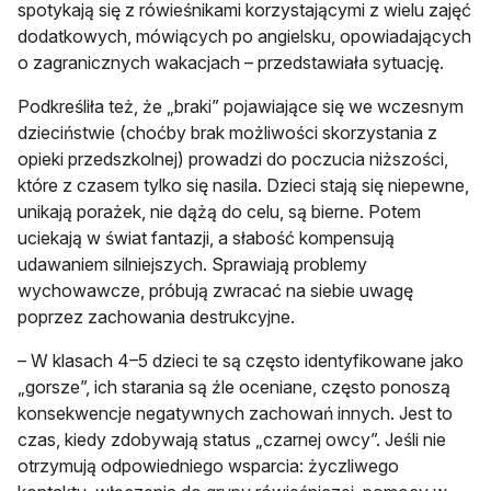
spotykają się z rówieśnikami korzystającymi z wielu zajęć
dodatkowych, mówiących po angielsku, opowiadających
o zagranicznych wakacjach – przedstawiała sytuację.
Podkreśliła też, że „braki” pojawiające się we wczesnym
dzieciństwie (choćby brak możliwości skorzystania z
opieki przedszkolnej) prowadzi do poczucia niższości,
które z czasem tylko się nasila. Dzieci stają się niepewne,
unikają porażek, nie dążą do celu, są bierne. Potem
uciekają w świat fantazji, a słabość kompensują
udawaniem silniejszych. Sprawiają problemy
wychowawcze, próbują zwracać na siebie uwagę
poprzez zachowania destrukcyjne.
– W klasach 4–5 dzieci te są często identyfikowane jako
„gorsze”, ich starania są źle oceniane, często ponoszą
konsekwencje negatywnych zachowań innych. Jest to
czas, kiedy zdobywają status „czarnej owcy”. Jeśli nie
otrzymują odpowiedniego wsparcia: życzliwego