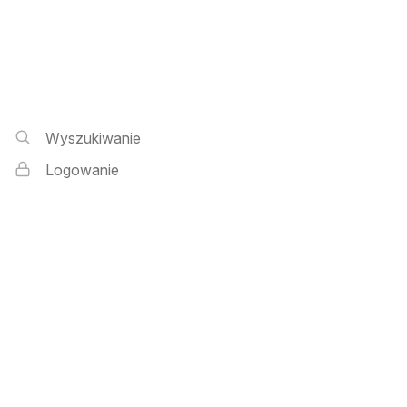
Wyszukiwarka i logowanie
Wyszukiwanie
Logowanie