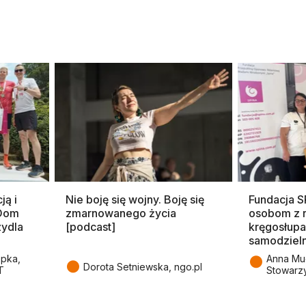
ją i
Nie boję się wojny. Boję się
Fundacja 
 Dom
zmarnowanego życia
osobom z 
zydla
[podcast]
kręgosłupa
samodziel
●
epka,
Anna Mu
●
Dorota Setniewska, ngo.pl
T
Stowarz