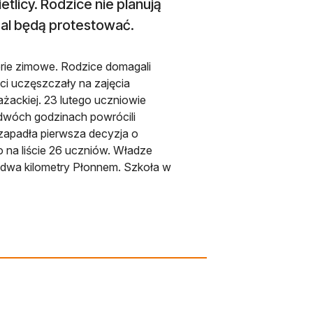
tlicy. Rodzice nie planują
dal będą protestować.
ferie zimowe. Rodzice domagali
eci uczęszczały na zajęcia
żackiej. 23 lutego uczniowie
o dwóch godzinach powrócili
 zapadła pierwsza decyzja o
o na liście 26 uczniów. Władze
 dwa kilometry Płonnem. Szkoła w