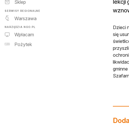
lekcji
Sklep
wznowi
SERWISY REGIONALNE
Warszawa
Dzieci 
NARZĘDZIA NGO.PL
się usu
Wpłacam
świetli
Pożytek
przyszl
ochroni
likwida
gminne 
Szafarn
Dodaj