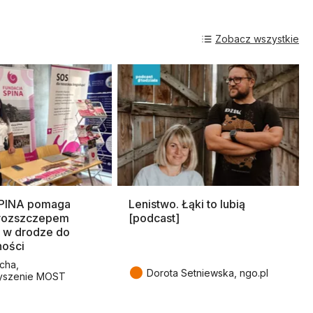
Zobacz wszystkie
SPINA pomaga
Lenistwo. Łąki to lubią
rozszczepem
[podcast]
 w drodze do
ności
cha,
●
Dorota Setniewska, ngo.pl
yszenie MOST