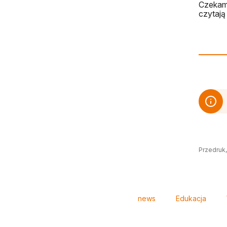
Czekamy
czytają 
Przedruk,
Tagi
news
Edukacja