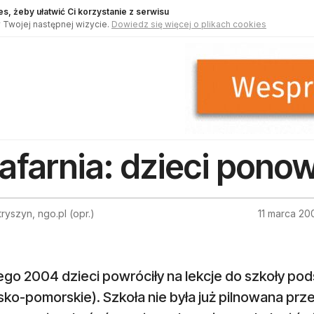
s, żeby ułatwić Ci korzystanie z serwisu
 Twojej następnej wizycie.
Dowiedz się więcej o plikach cookies
afarnia: dzieci pono
tryszyn, ngo.pl (opr.)
11 marca 20
ego 2004 dzieci powróciły na lekcje do szkoły po
ko-pomorskie). Szkoła nie była już pilnowana prze