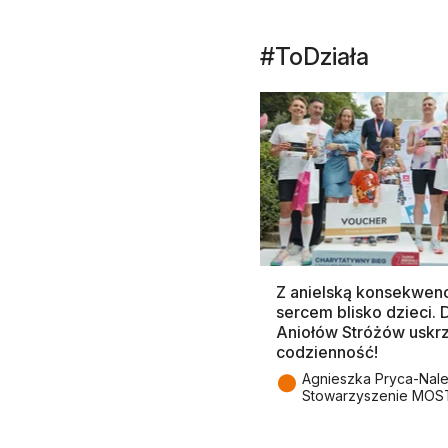
#ToDziała
Z anielską konsekwenc
sercem blisko dzieci.
Aniołów Stróżów uskr
codzienność!
●
Agnieszka Pryca-Nal
Stowarzyszenie MOS