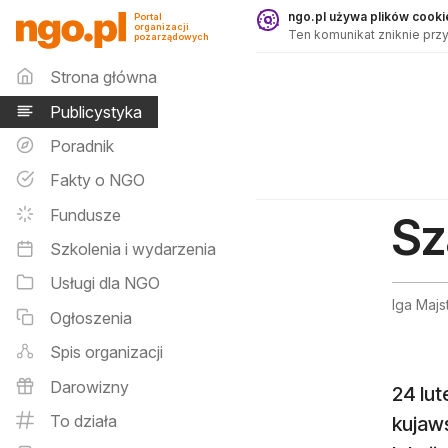
Publicystyka - ngo.pl
ngo.pl używa plików cookie
Portal
organizacji
Ten komunikat zniknie przy
pozarządowych
Menu główne
Strona główna
Publicystyka
Poradnik
Fakty o NGO
Fundusze
Sz
Szkolenia i wydarzenia
Usługi dla NGO
Iga Majs
Ogłoszenia
Spis organizacji
Darowizny
24 lut
To działa
kujaws