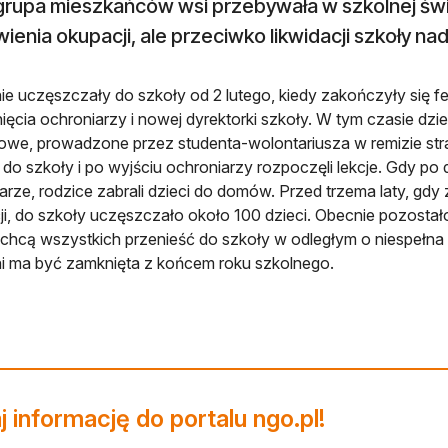
 grupa mieszkańców wsi przebywała w szkolnej świe
enia okupacji, ale przeciwko likwidacji szkoły na
nie uczęszczały do szkoły od 2 lutego, kiedy zakończyły się 
nięcia ochroniarzy i nowej dyrektorki szkoły. W tym czasie dzi
cowe, prowadzone przez studenta-wolontariusza w remizie stra
i do szkoły i po wyjściu ochroniarzy rozpoczęli lekcje. Gdy p
arze, rodzice zabrali dzieci do domów. Przed trzema laty, gdy
cji, do szkoły uczęszczało około 100 dzieci. Obecnie pozostał
chcą wszystkich przenieść do szkoły w odległym o niespełna
i ma być zamknięta z końcem roku szkolnego.
 informację do portalu ngo.pl!