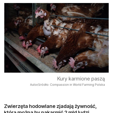
Kury karmione paszą
Autor/źródło: Compassion in World Farming Polska
Zwierzęta hodowlane zjadają żywność,
którą można by nakarmić 2 mld ludzi