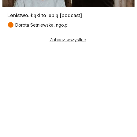
Lenistwo. Łąki to lubią [podcast]
●
Dorota Setniewska, ngo.pl
Zobacz wszystkie