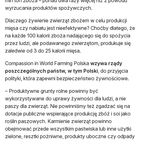
mln ton zboża – ponad dwa razy więcej niż z powodu
wyrzucania produktów spożywczych.
Dlaczego żywienie zwierząt zbożem w celu produkcji
mięsa czy nabiału jest nieefektywne? Choćby dlatego, że
na każde 100 kalorii zboża nadającego się do spożycia
przez ludzi, ale podawanego zwierzętom, produkuje się
zaledwie od 3 do 25 kalorii mięsa.
Compassion in World Farming Polska
wzywa rządy
poszczególnych państw, w tym Polski
, do przyjęcia
polityki, która zapewni bezpieczeństwo żywnościowe.
– Produktywne grunty rolne powinny być
wykorzystywane do uprawy żywności dla ludzi, a nie
paszy dla zwierząt. Nie powinniśmy też zgadzać się na
dotacje publiczne wspierające produkcję zbóż i soi jako
roślin paszowych. Karmienie zwierząt powinno
obejmować przede wszystkim pastwiska lub inne użytki
zielone, resztki pożniwne, produkty uboczne czy odpady