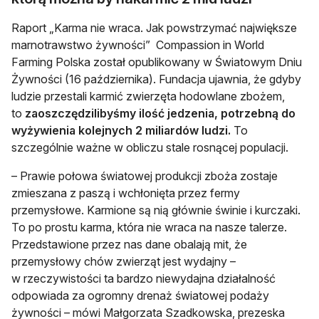
Raport „Karma nie wraca. Jak powstrzymać największe
marnotrawstwo żywności” Compassion in World
Farming Polska został opublikowany w Światowym Dniu
Żywności (16 października). Fundacja ujawnia, że gdyby
ludzie przestali karmić zwierzęta hodowlane zbożem,
to
zaoszczędzilibyśmy ilość jedzenia, potrzebną do
wyżywienia kolejnych 2 miliardów ludzi.
To
szczególnie ważne w obliczu stale rosnącej populacji.
– Prawie połowa światowej produkcji zboża zostaje
zmieszana z paszą i wchłonięta przez fermy
przemysłowe. Karmione są nią głównie świnie i kurczaki.
To po prostu karma, która nie wraca na nasze talerze.
Przedstawione przez nas dane obalają mit, że
przemysłowy chów zwierząt jest wydajny –
w rzeczywistości ta bardzo niewydajna działalność
odpowiada za ogromny drenaż światowej podaży
żywności – mówi Małgorzata Szadkowska, prezeska