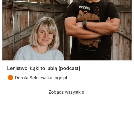
Lenistwo. Łąki to lubią [podcast]
●
Dorota Setniewska, ngo.pl
Zobacz wszystkie