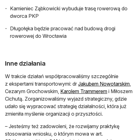
Kamieniec Ząbkowicki wybuduje trasę rowerową do
dworca PKP
Długołęka będzie pracować nad budową drogi
rowerowej do Wrocławia
Inne działania
W trakcie działań współpracowaliśmy szczególnie
otwi
z ekspertami transportowymi: dr
Jakubem Nowotarskim
,
otwiera się w 
Cezarym Grochowskim,
Karolem Trammerem
i Miłoszem
Cichutą. Zorganizowaliśmy wyjazd strategiczny, gdzie
udało się wypracować strategię działalności, która już
zmieniła myślenie organizacji o przyszłości.
– Jesteśmy też zadowoleni, że rozwijamy praktykę
stosowania wniosku, o którym mowa w art.