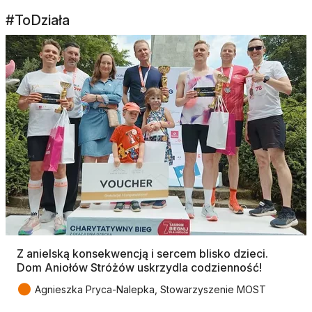
#ToDziała
Z anielską konsekwencją i sercem blisko dzieci.
Dom Aniołów Stróżów uskrzydla codzienność!
●
Agnieszka Pryca-Nalepka, Stowarzyszenie MOST