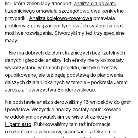
linii, która zmieniłaby transport,
analiza dla powiatu
otwiera się w nowej karcie
trzebnickiego
omawiała szczegółowo dwa konkretne
otwiera się w nowej 
przypadki.
Analiza kolejowo-rowerowa
omawiała
problemy z powiązaniem tych dwóch systemów oraz
możliwe rozwiązania. Stworzyliśmy też trzy specjalne
mapy.
– Nie ma dobrych działań strażniczych bez rzetelnych
danych i głębokiej analizy. Ich efekty nie tylko zostały
wykorzystane w ramach projektu, nie tylko zostały
opublikowane, ale też będą podstawą do planowania
dalszych działań lokalnych w terenie – podkreśla Jeremi
Jarosz z Towarzystwa Benderowskiego.
Na podstawie analiz skierowaliśmy 16 wniosków do gmin
i powiatów. Wszystkie analizy zostały opublikowane
w
oddolnym obywatelskim serwisie strażniczym
otwiera się w nowej karcie
Hipermiasto
. Publikowaliśmy tam też informacje
o rozpatrzeniu wniosków, sukcesach, a także m.in.