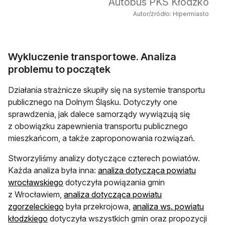
Autobus PKS Kłodzko
Autor/źródło: Hipermiasto
Wykluczenie transportowe. Analiza
problemu to początek
Działania strażnicze skupiły się na systemie transportu
publicznego na Dolnym Śląsku. Dotyczyły one
sprawdzenia, jak dalece samorządy wywiązują się
z obowiązku zapewnienia transportu publicznego
mieszkańcom, a także zaproponowania rozwiązań.
Stworzyliśmy analizy dotyczące czterech powiatów.
Każda analiza była inna:
analiza dotycząca powiatu
otwiera się w nowej karcie
wrocławskiego
dotyczyła powiązania gmin
z Wrocławiem,
analiza dotycząca powiatu
otwiera się w nowej karcie
zgorzeleckiego
była przekrojowa,
analiza ws. powiatu
otwiera się w nowej karcie
kłodzkiego
dotyczyła wszystkich gmin oraz propozycji