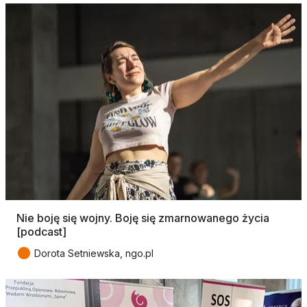
Nie boję się wojny. Boję się zmarnowanego życia
[podcast]
●
Dorota Setniewska, ngo.pl