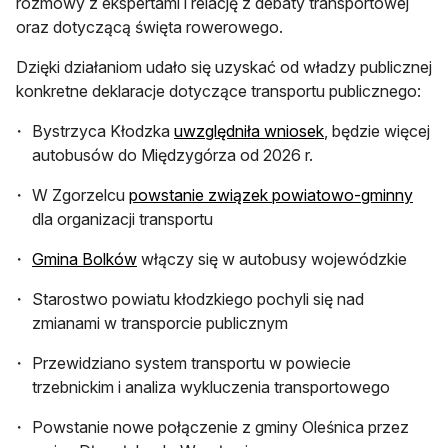
rozmowy z ekspertami i relację z debaty transportowej
oraz dotyczącą święta rowerowego.
Dzięki działaniom udało się uzyskać od władzy publicznej
konkretne deklaracje dotyczące transportu publicznego:
otwiera się w now
Bystrzyca Kłodzka
uwzględniła wniosek
, będzie więcej
autobusów do Międzygórza od 2026 r.
otwi
W Zgorzelcu
powstanie związek powiatowo-gminny
dla organizacji transportu
otwiera się w nowej karcie
Gmina Bolków
włączy się w autobusy wojewódzkie
Starostwo powiatu kłodzkiego pochyli się nad
zmianami w transporcie publicznym
Przewidziano system transportu w powiecie
trzebnickim i analiza wykluczenia transportowego
Powstanie nowe połączenie z gminy Oleśnica przez