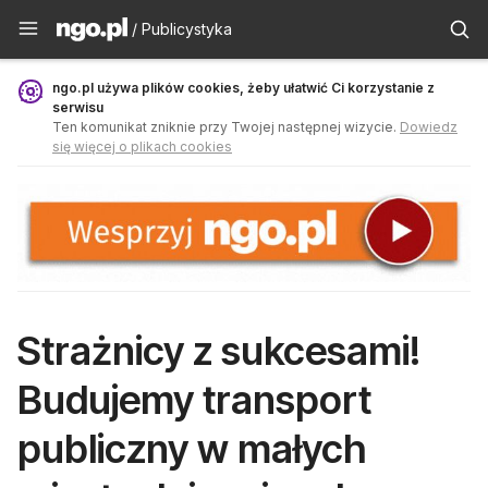
Publicystyka - ngo.pl
/ Publicystyka
ngo.pl używa plików cookies, żeby ułatwić Ci korzystanie z
serwisu
Ten komunikat zniknie przy Twojej następnej wizycie.
Dowiedz
się więcej o plikach cookies
Strażnicy z sukcesami!
Budujemy transport
publiczny w małych