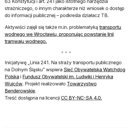
63 Konstytucji i art. 241 jako istotnego narzędzia
strażniczego, o innym charakterze niż wniosek o dostęp
do informacji puiblicznej – podkreśla działacz TB.
Aktywiści zajęli się także m.in. problematyką
transportu
wodnego we Wrocławiu, proponując powstanie linii
otwiera się w nowej karcie
tramwaju wodnego.
Inicjatywę „Linia 241. Na straży transportu publicznego
na Dolnym Śląsku” wspiera
Sieć Obywatelska Watchdog
otwiera się w nowej karcie
Polska
i
Fundusz Obywatelski im. Ludwiki i Henryka
otwiera się w nowej karcie
Wujców
. Projekt realizowało
Towarzystwo
otwiera się w nowej karcie
Benderowskie
.
otwiera się w 
Treść dostępna na licencji
CC BY-NC-SA 4.0.