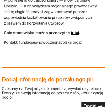
w odniesieniu do całości kultury — mówi Jarosław
Lipszyc. — a obowiązkiem racjonalnego prawodawcy
jest tę ciągłość tradycji zagwarantować poprzez
odpowiednie kształtowanie przepisów związanych
z prawem do korzystania utworów.
otwiera się w no
Całe stanowisko można przeczytać
tutaj
.
Kontakt:
fundacja@nowoczesnapolska.org.pl
Dodaj informację do portalu ngo.pl!
Czekamy na Twój artykuł, komentarz, wywiad czy relację.
Dotrzyj ze swoją informacją do tysięcy osób, które czytają
ngo.pl.
Dodaj