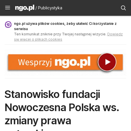
Publicystyka - ngo.pl
/ Publicystyka
ngo.pl używa plików cookies, żeby ułatwić Ci korzystanie z
serwisu
Ten komunikat zniknie przy Twojej następnej wizycie.
Dowiedz
się więcej o plikach cookies
Stanowisko fundacji
Nowoczesna Polska ws.
zmiany prawa