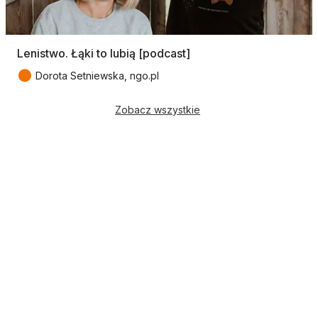
Lenistwo. Łąki to lubią [podcast]
●
Dorota Setniewska, ngo.pl
Zobacz wszystkie