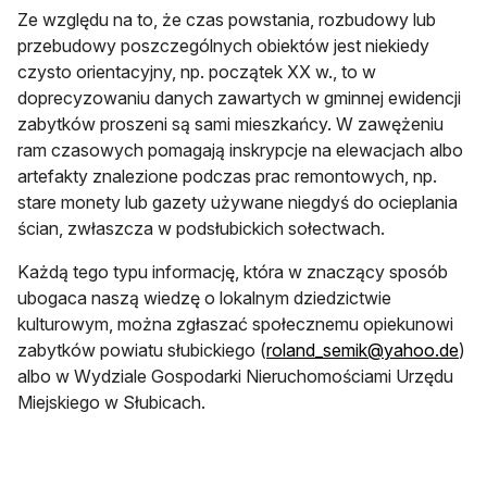
Ze względu na to, że czas powstania, rozbudowy lub
przebudowy poszczególnych obiektów jest niekiedy
czysto orientacyjny, np. początek XX w., to w
doprecyzowaniu danych zawartych w gminnej ewidencji
zabytków proszeni są sami mieszkańcy. W zawężeniu
ram czasowych pomagają inskrypcje na elewacjach albo
artefakty znalezione podczas prac remontowych, np.
stare monety lub gazety używane niegdyś do ocieplania
ścian, zwłaszcza w podsłubickich sołectwach.
Każdą tego typu informację, która w znaczący sposób
ubogaca naszą wiedzę o lokalnym dziedzictwie
kulturowym, można zgłaszać społecznemu opiekunowi
zabytków powiatu słubickiego (
roland_semik@yahoo.de
)
albo w Wydziale Gospodarki Nieruchomościami Urzędu
Miejskiego w Słubicach.