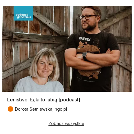
Lenistwo. Łąki to lubią [podcast]
●
Dorota Setniewska, ngo.pl
Zobacz wszystkie