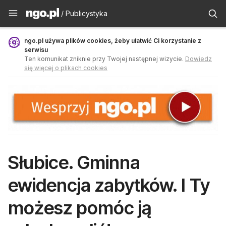
Publicystyka - ngo.pl
/ Publicystyka
ngo.pl używa plików cookies, żeby ułatwić Ci korzystanie z
serwisu
Ten komunikat zniknie przy Twojej następnej wizycie.
Dowiedz
się więcej o plikach cookies
Słubice. Gminna
ewidencja zabytków. I Ty
możesz pomóc ją