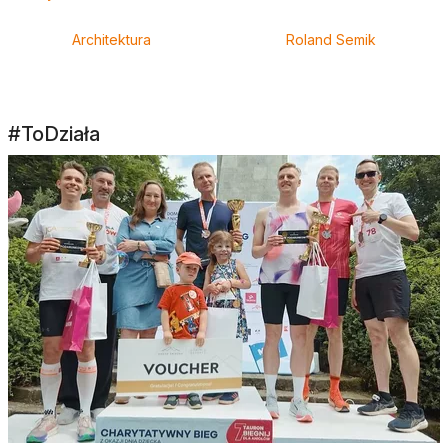
Architektura
Roland Semik
#ToDziała