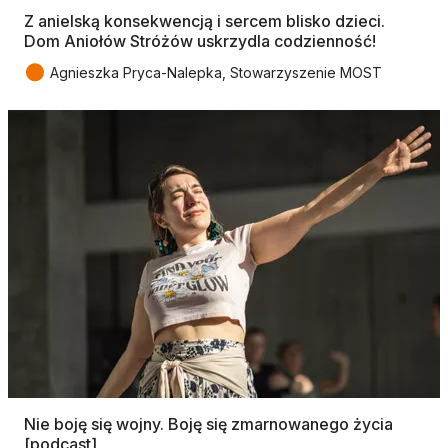
Z anielską konsekwencją i sercem blisko dzieci.
Dom Aniołów Stróżów uskrzydla codzienność!
●
Agnieszka Pryca-Nalepka, Stowarzyszenie MOST
Nie boję się wojny. Boję się zmarnowanego życia
[podcast]