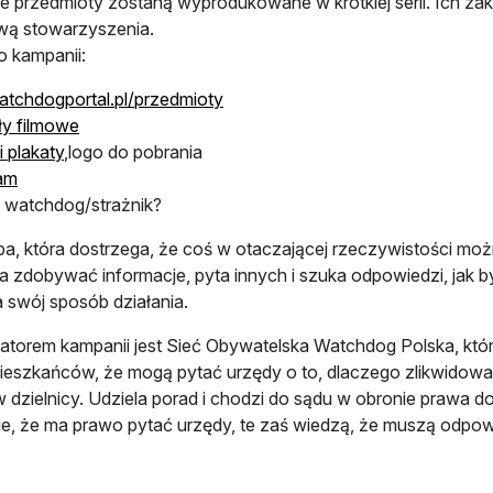
e przedmioty zostaną wyprodukowane w krótkiej serii. Ich zak
wą stowarzyszenia.
o kampanii:
tchdogportal.pl/przedmioty
ły filmowe
i plakaty
,logo do pobrania
am
t watchdog/strażnik?
a, która dostrzega, że coś w otaczającej rzeczywistości moż
 zdobywać informacje, pyta innych i szuka odpowiedzi, jak b
a swój sposób działania.
atorem kampanii jest Sieć Obywatelska Watchdog Polska, która 
eszkańców, że mogą pytać urzędy o to, dlaczego zlikwidowa
 dzielnicy. Udziela porad i chodzi do sądu w obronie prawa do
e, że ma prawo pytać urzędy, te zaś wiedzą, że muszą odpow