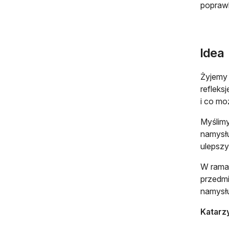
poprawk
Idea
Żyjemy 
refleks
i co mo
Myślim
namysłu
ulepszy
W ramac
przedmi
namysłu
Katarz