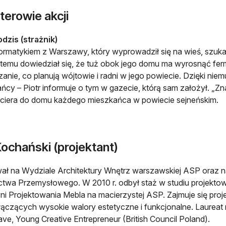
terowie akcji
odzis (strażnik)
formatykiem z Warszawy, który wyprowadził się na wieś, szuka
at temu dowiedział się, że tuż obok jego domu ma wyrosnąć fe
anie, co planują wójtowie i radni w jego powiecie. Dzięki niemu
ńcy – Piotr informuje o tym w gazecie, którą sam założył. „Z
ciera do domu każdego mieszkańca w powiecie sejneńskim.
ochański (projektant)
ał na Wydziale Architektury Wnętrz warszawskiej ASP oraz n
twa Przemysłowego. W 2010 r. odbył staż w studiu projekto
i Projektowania Mebla na macierzystej ASP. Zajmuje się pr
łączących wysokie walory estetyczne i funkcjonalne. Laureat
ve, Young Creative Entrepreneur (British Council Poland).