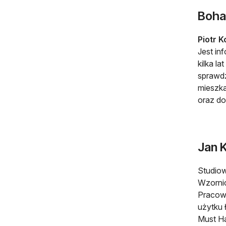
Boha
Piotr K
Jest in
kilka l
sprawdz
mieszka
oraz do
Jan K
Studiow
Wzornic
Pracown
użytku 
Must Ha