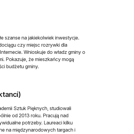
łe szanse na jakiekolwiek inwestycje.
ciągu czy miejsc rozrywki dla
w Internecie. Wnioskuje do władz gminy o
ami. Pokazuje, że mieszkańcy mogą
ci budżetu gminy.
ktanci)
emii Sztuk Pięknych, studiowali
pólnie od 2013 roku. Pracują nad
widualne potrzeby. Laureaci kilku
ane na międzynarodowych targach i