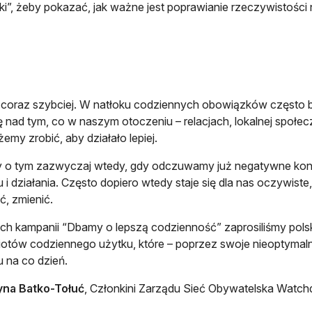
i”, żeby pokazać, jak ważne jest poprawianie rzeczywistości 
coraz szybciej. W natłoku codziennych obowiązków często br
ję nad tym, co w naszym otoczeniu – relacjach, lokalnej społecz
żemy zrobić, aby działało lepiej.
y o tym zazwyczaj wtedy, gdy odczuwamy już negatywne kon
 i działania. Często dopiero wtedy staje się dla nas oczywiste
ć, zmienić.
h kampanii “Dbamy o lepszą codzienność” zaprosiliśmy polski
otów codziennego użytku, które – poprzez swoje nieoptymalne
 na co dzień.
yna Batko-Tołuć
, Członkini Zarządu Sieć Obywatelska Watch