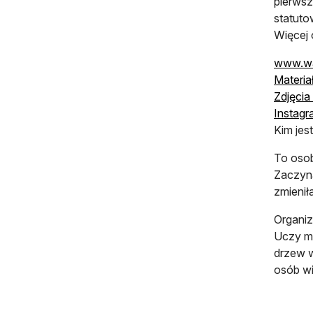
pierwsz
statuto
Więcej 
www.wa
Materia
Zdjęcia 
Instagr
Kim jes
To osob
Zaczyna
zmienił
Organiz
Uczy mi
drzew w
osób wi