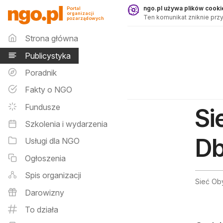
Publicystyka - ngo.pl
ngo.pl używa plików cookie
Portal
organizacji
Ten komunikat zniknie przy
pozarządowych
Menu główne
Strona główna
Publicystyka
Poradnik
Fakty o NGO
Fundusze
Si
Szkolenia i wydarzenia
Db
Usługi dla NGO
Ogłoszenia
Spis organizacji
Sieć Ob
Darowizny
To działa