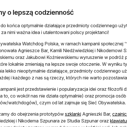
y o lepszą codzienność
 do końca optymalnie działające przedmioty codziennego użyt
oi za nimi ważna idea i utalentowani polscy projektanci!
ywatelska Watchdog Polska, w ramach kampanii społecznej ‘
nowała Agnieszce Bar, Kamili Niedźwiedzkiej i Nikodemowi S
kiemu oraz Jakubowi Koźniewskiemu wyruszenie w podróż po
tóre lokalnie zmieniają na lepsze swoje otoczenie. W wyniku 
ia lekko nieoptymalnie działające, przedmioty codziennego użyt
ażdej i każdego z nas są rzeczy, których nie warto pozostawi
ampanii jest przedstawienie i popularyzacja idei oraz filozofii
a to, co wokół nas nie działa optymalnie) oraz promocja os
ków/watchdogów), czym od lat zajmuje się Sieć Obywatelska.
zamy do obejrzenia prototypów
szklanki
Agnieszki Bar,
czajni
edzkiej i Nikodema Szpunara ze Studia Szpunar oraz
klawiatu