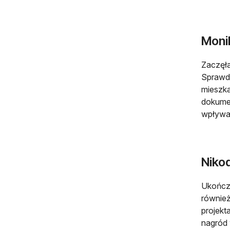
Monik
Zaczęła
Sprawdz
mieszka
dokumen
wpływać
Niko
Ukończy
również
projekt
nagród 