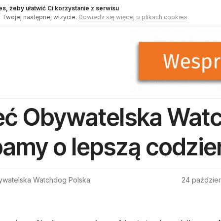
s, żeby ułatwić Ci korzystanie z serwisu
 Twojej następnej wizycie.
Dowiedz się więcej o plikach cookies
eć Obywatelska Watc
amy o lepszą codzi
ywatelska Watchdog Polska
24 paździer