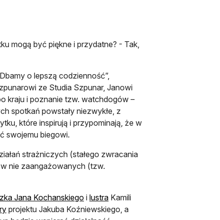
ku mogą być piękne i przydatne? - Tak,
’Dbamy o lepszą codzienność”,
zpunarowi ze Studia Szpunar, Janowi
 kraju i poznanie tzw. watchdogów –
tych spotkań powstały niezwykłe, z
ku, które inspirują i przypominają, że w
ać swojemu biegowi.
 działań strażniczych (stałego zwracania
ób w nie zaangażowanych (tzw.
czka Jana Kochanskiego
i
lustra
Kamili
ry
projektu Jakuba Koźniewskiego, a