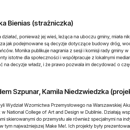
a Bienias (strażniczka)
 działać, ponieważ jej wieś, leżąca na uboczu gminy, miała nik
a jak podejmowane są decyzje dotyczące budowy dróg, wodo
ńców. Monika publikuje nagrania z sesji i komisji rady gminy 
ty istotne dla społeczności i współpracuje z lokalnymi medi
 na decyzje władz, i że prawo pozwala im decydować o częś
dem Szpunar, Kamila Niedzwiedzka (proje
li Wydział Wzornictwa Przemysłowego na Warszawskiej Akad
 w National College of Art and Design w Dublinie. Działają ws
ami skierowanymi do przemysłu ale również specjalnymi na indy
w tym najważniejszej Make Me!. Ich projekty były prezentow