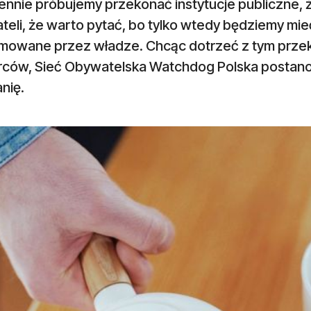
ennie próbujemy przekonać instytucje publiczne, 
teli, że warto pytać, bo tylko wtedy będziemy mi
mowane przez władze. Chcąc dotrzeć z tym przek
rców, Sieć Obywatelska Watchdog Polska postano
nię.