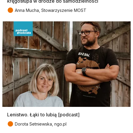
kręgosłupa w drodze do samodzielności
●
Anna Mucha, Stowarzyszenie MOST
Lenistwo. Łąki to lubią [podcast]
●
Dorota Setniewska, ngo.pl