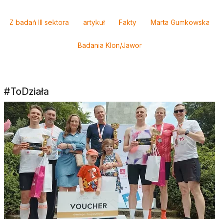
Tagi
Z badań III sektora
artykuł
Fakty
Marta Gumkowska
Badania Klon/Jawor
#ToDziała