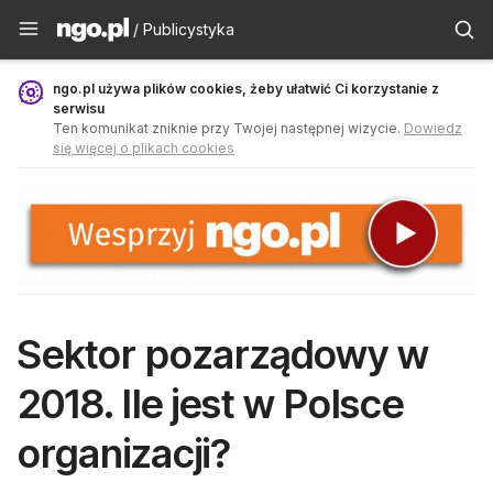
Publicystyka - ngo.pl
/ Publicystyka
ngo.pl używa plików cookies, żeby ułatwić Ci korzystanie z
serwisu
Ten komunikat zniknie przy Twojej następnej wizycie.
Dowiedz
się więcej o plikach cookies
Sektor pozarządowy w
2018. Ile jest w Polsce
organizacji?