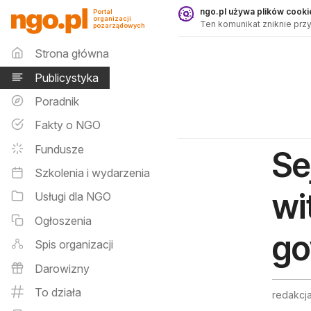
Publicystyka - ngo.pl
ngo.pl używa plików cookie
Portal
organizacji
Ten komunikat zniknie przy
pozarządowych
Menu główne
Strona główna
Publicystyka
Poradnik
Fakty o NGO
Fundusze
Se
Szkolenia i wydarzenia
wi
Usługi dla NGO
Ogłoszenia
go
Spis organizacji
Darowizny
To działa
redakcja