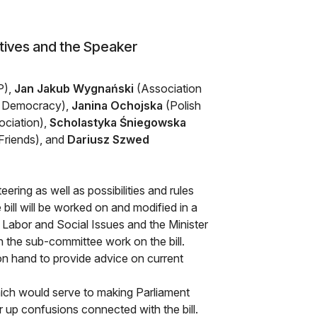
tives and the Speaker
P),
Jan Jakub Wygnański
(Association
l Democracy),
Janina Ochojska
(Polish
ociation),
Scholastyka Śniegowska
riends), and
Dariusz Szwed
ering as well as possibilities and rules
ill will be worked on and modified in a
 Labor and Social Issues and the Minister
n the sub-committee work on the bill.
 on hand to provide advice on current
hich would serve to making Parliament
 up confusions connected with the bill.