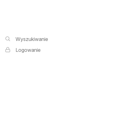
Wyszukiwarka i logowanie
Wyszukiwanie
Logowanie