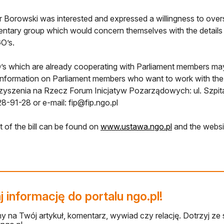
 Borowski was interested and expressed a willingness to overse
entary group which would concern themselves with the details o
O’s.
’s which are already cooperating with Parliament members may de
Information on Parliament members who want to work with the t
yszenia na Rzecz Forum Inicjatyw Pozarządowych: ul. Szpita
8-91-28 or e-mail:
fip@fip.ngo.pl
otwiera się w 
t of the bill can be found on
www.ustawa.ngo.pl
and the websi
 informację do portalu ngo.pl!
 na Twój artykuł, komentarz, wywiad czy relację. Dotrzyj ze 