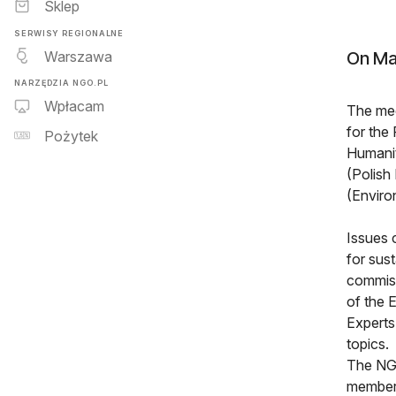
Sklep
SERWISY REGIONALNE
Warszawa
On Ma
NARZĘDZIA NGO.PL
Wpłacam
The me
for the
Pożytek
Humanit
(Polish
(Enviro
Issues 
for sus
commiss
of the 
Experts
topics.
The NGO
members