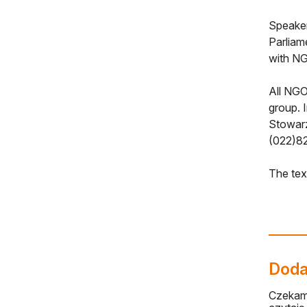
Speaker
Parliam
with NG
All NGO
group. 
Stowarz
(022)82
The tex
Dodaj
Czekamy