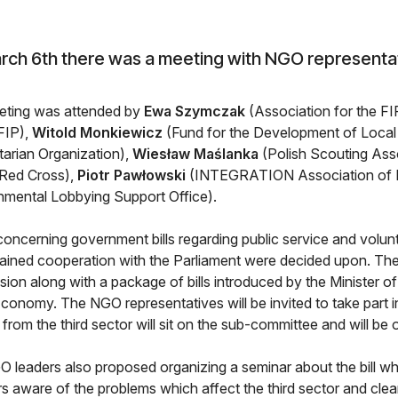
rch 6th there was a meeting with NGO representa
eting was attended by
Ewa Szymczak
(Association for the FI
 FIP),
Witold Monkiewicz
(Fund for the Development of Loca
arian Organization),
Wiesław Maślanka
(Polish Scouting Ass
 Red Cross),
Piotr Pawłowski
(INTEGRATION Association of F
nmental Lobbying Support Office).
concerning government bills regarding public service and volunte
tained cooperation with the Parliament were decided upon. The b
ion along with a package of bills introduced by the Minister of
Economy. The NGO representatives will be invited to take part i
 from the third sector will sit on the sub-committee and will be
 leaders also proposed organizing a seminar about the bill w
 aware of the problems which affect the third sector and clear