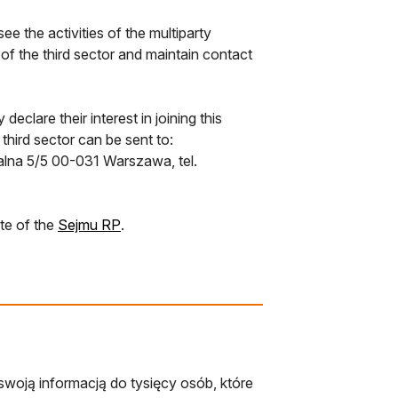
e the activities of the multiparty
f the third sector and maintain contact
clare their interest in joining this
hird sector can be sent to:
lna 5/5 00-031 Warszawa, tel.
nowej karcie
otwiera się w nowej karcie
te of the
Sejmu RP
.
swoją informacją do tysięcy osób, które