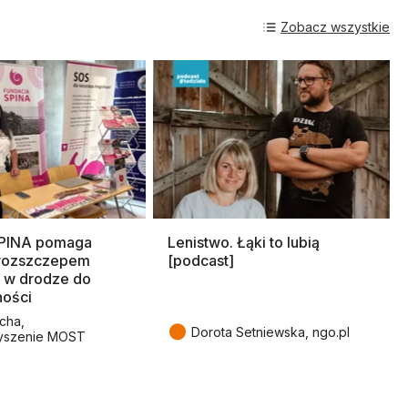
Zobacz wszystkie
SPINA pomaga
Lenistwo. Łąki to lubią
rozszczepem
[podcast]
 w drodze do
ności
cha,
●
Dorota Setniewska, ngo.pl
yszenie MOST