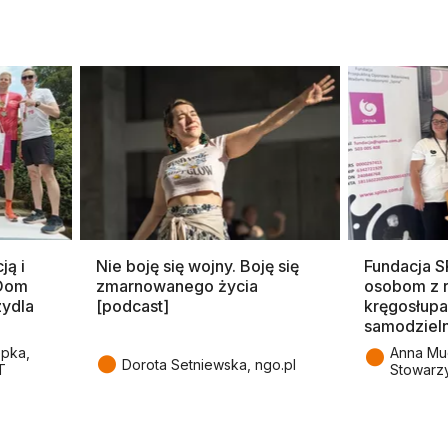
ją i
Nie boję się wojny. Boję się
Fundacja 
 Dom
zmarnowanego życia
osobom z 
zydla
[podcast]
kręgosłupa
samodziel
●
epka,
Anna Mu
●
Dorota Setniewska, ngo.pl
T
Stowarz