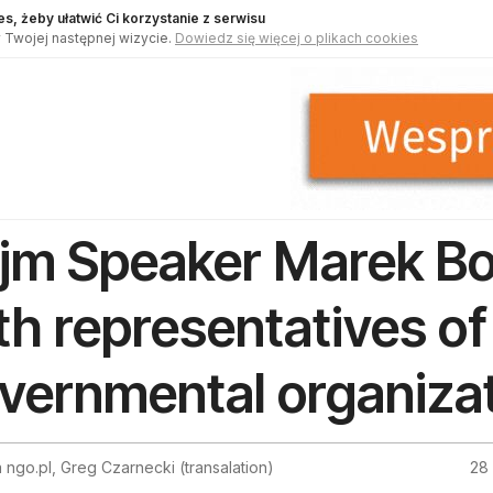
s, żeby ułatwić Ci korzystanie z serwisu
 Twojej następnej wizycie.
Dowiedz się więcej o plikach cookies
jm Speaker Marek Bo
th representatives of
vernmental organiza
 ngo.pl, Greg Czarnecki (transalation)
28