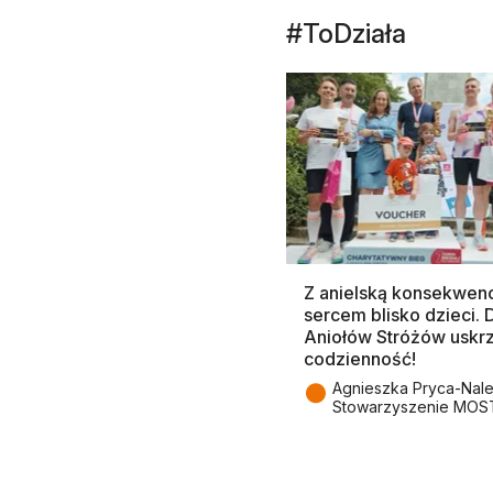
#ToDziała
Z anielską konsekwenc
sercem blisko dzieci.
Aniołów Stróżów uskr
codzienność!
●
Agnieszka Pryca-Nal
Stowarzyszenie MOS