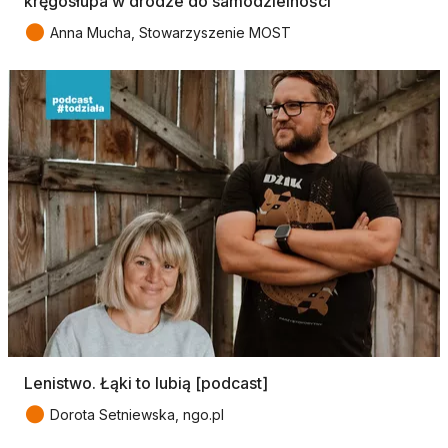
kręgosłupa w drodze do samodzielności
●
Anna Mucha, Stowarzyszenie MOST
Lenistwo. Łąki to lubią [podcast]
●
Dorota Setniewska, ngo.pl