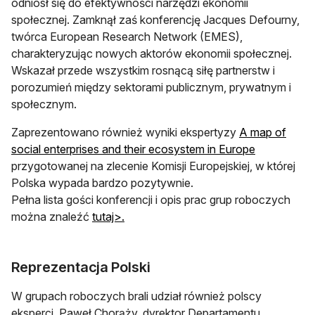
odniósł się do efektywności narzędzi ekonomii
społecznej. Zamknął zaś konferencję Jacques Defourny,
twórca European Research Network (EMES),
charakteryzując nowych aktorów ekonomii społecznej.
Wskazał przede wszystkim rosnącą siłę partnerstw i
porozumień między sektorami publicznym, prywatnym i
społecznym.
Zaprezentowano również wyniki ekspertyzy
A map of
social enterprises and their ecosystem in Europe
przygotowanej na zlecenie Komisji Europejskiej, w której
Polska wypada bardzo pozytywnie.
Pełna lista gości konferencji i opis prac grup roboczych
można znaleźć
tutaj>.
Reprezentacja Polski
W grupach roboczych brali udział również polscy
eksperci. Paweł Chorąży, dyrektor Departamentu