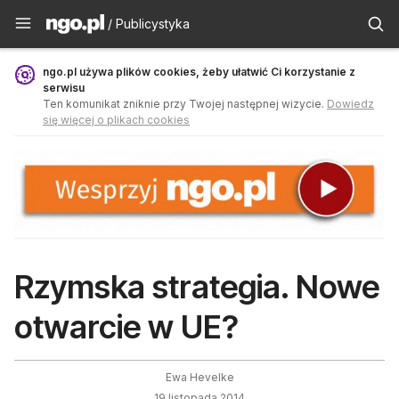
Publicystyka - ngo.pl
/ Publicystyka
ngo.pl używa plików cookies, żeby ułatwić Ci korzystanie z
serwisu
Ten komunikat zniknie przy Twojej następnej wizycie.
Dowiedz
się więcej o plikach cookies
Rzymska strategia. Nowe
otwarcie w UE?
Ewa Hevelke
19 listopada 2014