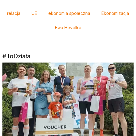
Tagi
relacja
UE
ekonomia społeczna
Ekonomizacja
Ewa Hevelke
#ToDziała