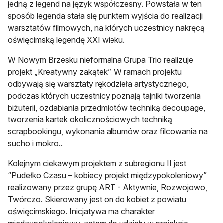
jedną z legend na język współczesny. Powstała w ten
sposób legenda stała się punktem wyjścia do realizacji
warsztatów filmowych, na których uczestnicy nakręcą
oświęcimską legendę XXI wieku.
W Nowym Brzesku nieformalna Grupa Trio realizuje
projekt „Kreatywny zakątek”. W ramach projektu
odbywają się warsztaty rękodzieła artystycznego,
podczas których uczestnicy poznają tajniki tworzenia
biżuterii, ozdabiania przedmiotów techniką decoupage,
tworzenia kartek okolicznościowych techniką
scrapbookingu, wykonania albumów oraz filcowania na
sucho i mokro..
Kolejnym ciekawym projektem z subregionu II jest
“Pudełko Czasu – kobiecy projekt międzypokoleniowy”
realizowany przez grupę ART - Aktywnie, Rozwojowo,
Twórczo. Skierowany jest on do kobiet z powiatu
oświęcimskiego. Inicjatywa ma charakter
międzypokoleniowy, zatem do udziału w projekcie