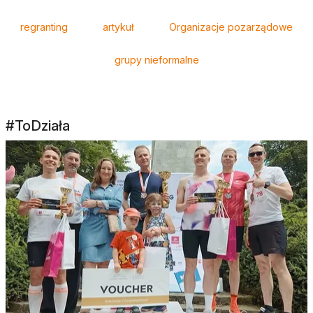
regranting
artykuł
Organizacje pozarządowe
grupy nieformalne
#ToDziała