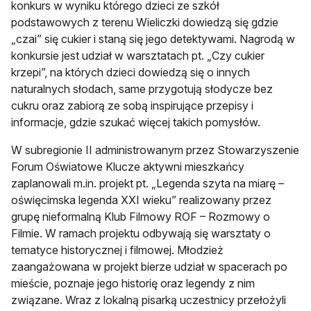
konkurs w wyniku którego dzieci ze szkół
podstawowych z terenu Wieliczki dowiedzą się gdzie
„czai” się cukier i staną się jego detektywami. Nagrodą w
konkursie jest udział w warsztatach pt. „Czy cukier
krzepi”, na których dzieci dowiedzą się o innych
naturalnych słodach, same przygotują słodycze bez
cukru oraz zabiorą ze sobą inspirujące przepisy i
informacje, gdzie szukać więcej takich pomysłów.
W subregionie II administrowanym przez Stowarzyszenie
Forum Oświatowe Klucze aktywni mieszkańcy
zaplanowali m.in. projekt pt. „Legenda szyta na miarę –
oświęcimska legenda XXI wieku” realizowany przez
grupę nieformalną Klub Filmowy ROF – Rozmowy o
Filmie. W ramach projektu odbywają się warsztaty o
tematyce historycznej i filmowej. Młodzież
zaangażowana w projekt bierze udział w spacerach po
mieście, poznaje jego historię oraz legendy z nim
związane. Wraz z lokalną pisarką uczestnicy przełożyli