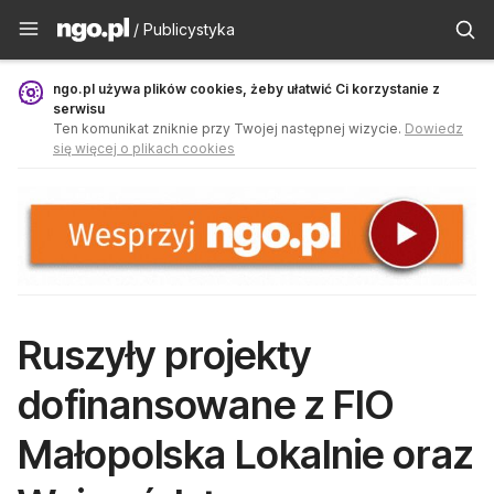
Publicystyka - ngo.pl
/ Publicystyka
ngo.pl używa plików cookies, żeby ułatwić Ci korzystanie z
serwisu
Ten komunikat zniknie przy Twojej następnej wizycie.
Dowiedz
się więcej o plikach cookies
Ruszyły projekty
dofinansowane z FIO
Małopolska Lokalnie oraz