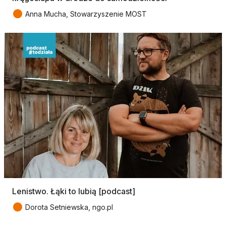
●
Anna Mucha, Stowarzyszenie MOST
Lenistwo. Łąki to lubią [podcast]
●
Dorota Setniewska, ngo.pl