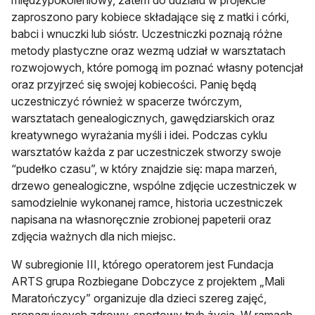
zaproszono pary kobiece składające się z matki i córki,
babci i wnuczki lub sióstr. Uczestniczki poznają różne
metody plastyczne oraz wezmą udział w warsztatach
rozwojowych, które pomogą im poznać własny potencjał
oraz przyjrzeć się swojej kobiecości. Panię będą
uczestniczyć również w spacerze twórczym,
warsztatach genealogicznych, gawędziarskich oraz
kreatywnego wyrażania myśli i idei. Podczas cyklu
warsztatów każda z par uczestniczek stworzy swoje
“pudełko czasu”, w który znajdzie się: mapa marzeń,
drzewo genealogiczne, wspólne zdjęcie uczestniczek w
samodzielnie wykonanej ramce, historia uczestniczek
napisana na własnoręcznie zrobionej papeterii oraz
zdjęcia ważnych dla nich miejsc.
W subregionie III, którego operatorem jest Fundacja
ARTS grupa Rozbiegane Dobczyce z projektem „Mali
Maratończycy” organizuje dla dzieci szereg zajęć,
propagujących zdrowy, sportowy tryb życia. W ramach