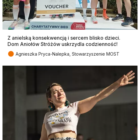
Z anielską konsekwencją i sercem blisko dzieci.
Dom Aniołów Stróżów uskrzydla codzienność!
●
Agnieszka Pryca-Nalepka, Stowarzyszenie MOST