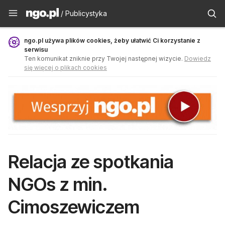
Publicystyka - ngo.pl
/ Publicystyka
ngo.pl używa plików cookies, żeby ułatwić Ci korzystanie z
serwisu
Ten komunikat zniknie przy Twojej następnej wizycie.
Dowiedz
się więcej o plikach cookies
Relacja ze spotkania
NGOs z min.
Cimoszewiczem