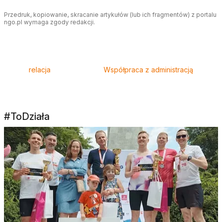
Przedruk, kopiowanie, skracanie artykułów (lub ich fragmentów) z portalu
ngo.pl wymaga zgody redakcji.
Tagi
relacja
Współpraca z administracją
#ToDziała