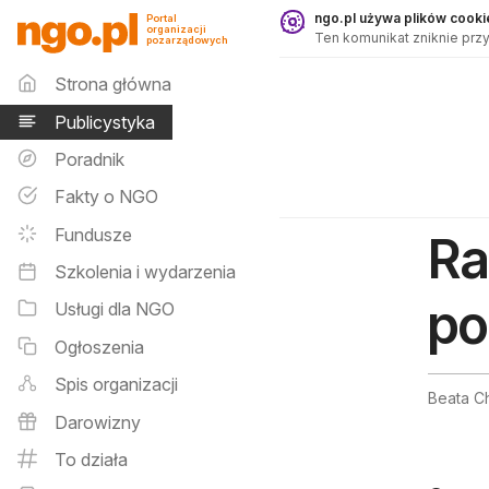
Publicystyka - ngo.pl
ngo.pl używa plików cookie
Portal
organizacji
Ten komunikat zniknie przy
pozarządowych
Menu główne
Strona główna
Publicystyka
Poradnik
Fakty o NGO
Fundusze
Ra
Szkolenia i wydarzenia
po
Usługi dla NGO
Ogłoszenia
Spis organizacji
Beata C
Darowizny
To działa