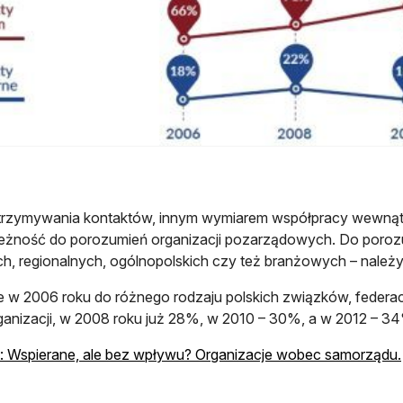
trzymywania kontaktów, innym wymiarem współpracy wewnątr
eżność do porozumień organizacji pozarządowych. Do poroz
ch, regionalnych, ogólnopolskich czy też branżowych – należy
 w 2006 roku do różnego rodzaju polskich związków, federac
anizacji, w 2008 roku już 28%, w 2010 – 30%, a w 2012 – 3
 Wspierane, ale bez wpływu? Organizacje wobec samorządu.