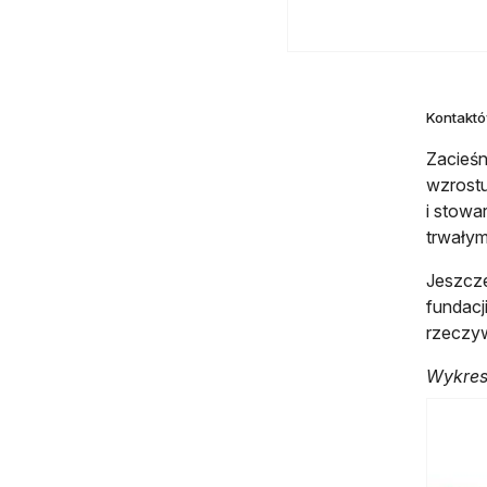
Kontaktó
Zacieśn
wzrostu
i stowa
trwałym
Jeszcze
fundacj
rzeczyw
Wykres 