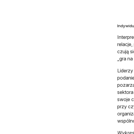
Indywidu
Interpr
relacje
czują s
„gra na 
Liderzy
podanie
pozarzą
sektora
swoje c
przy cz
organiz
wspólno
Wykres 