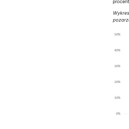
procent
Wykres
pozar