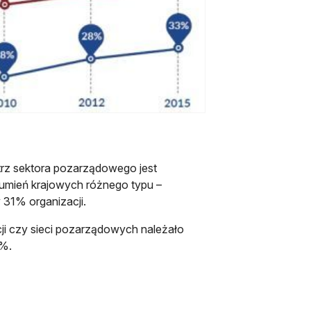
z sektora pozarządowego jest
umień krajowych różnego typu –
 31% organizacji.
ji czy sieci pozarządowych należało
4%.
otwiera się w nowej karcie