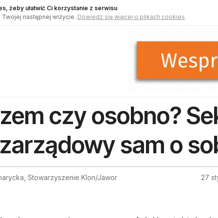
s, żeby ułatwić Ci korzystanie z serwisu
 Twojej następnej wizycie.
Dowiedz się więcej o plikach cookies
zem czy osobno? Se
zarządowy sam o so
harycka, Stowarzyszenie Klon/Jawor
27 st