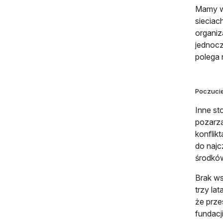
Mamy wi
sieciac
organiz
jednocz
polega 
Poczucie
Inne st
pozarzą
konflik
do najc
środków
Brak ws
trzy la
że prze
fundacji