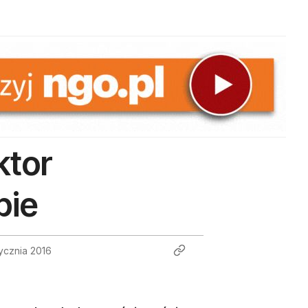
ktor
bie
ycznia 2016