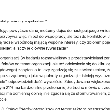
alistycznie czy wspólnotowo?
etując powyższe dane, możemy dojść do następującego wniosk
, przybywa więc im pól do współpracy, ale też i do konfliktów. J
ię raczej wspólnotą mającą wspólne interesy, czy zbiorem poj
siebie”, a łączy je głównie rywalizacja?
 organizacji (w badaniu rozmawialiśmy z przedstawicielami zarz
 faktów na temat organizacji, ale też odniesienie się do kilku 
dowego) zapytani o to, czy zgadzają się ze stwierdzeniem, że
 pozarządowego jako wspólnoty organizacji – istnieją wyłączn
ele”, odpowiedzieli dość wyraziście. Zdecydowana większość,
ym 21% ma bardzo silne przekonanie, że trudno mówić o trze
acji ma odmienną opinię i nie zgadza się ze sformułowaniem, 
cie.
3. Opinia liderów organizacji na temat sektora pozarządo