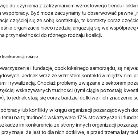
ęc do czynienia z zatrzymaniem wzrostowego trendu i lekkim
h współpracy. Być może zaczynamy tu obserwować pewne „nas
acje częściej się ze sobą kontaktują, te kontakty coraz częściej
eśnie organizacje nieco rzadziej angażują się we współpracę 
na przynależności do różnego rodzaju koalicji.
 konkurencji rośnie
owarzyszenia i fundacje, obok lokalnego samorządu, są najważn
dowych. Jednak wraz ze wzrostem kontaktów między nimi poja
tami i rywalizacją. Chociaż problemy związane z sektorem po
zęściej wskazywanych trudności (tymi ciągle pozostają kwesti
), to jednak stają się coraz bardziej dotkliwe i ich znaczenie 
półpracy lub konflikty w kręgu organizacji pozarządowych do
ta temu na tę trudność wskazywało 17% stowarzyszeń i fundacji
szkadza im konkurencja ze strony innych organizacji pozar
 przyznaje, że jest to dla nich dotkliwe, a przed trzema laty ta