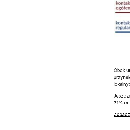
Obok u
przynal
lokalny
Jeszcze
21% org
Zobacz: