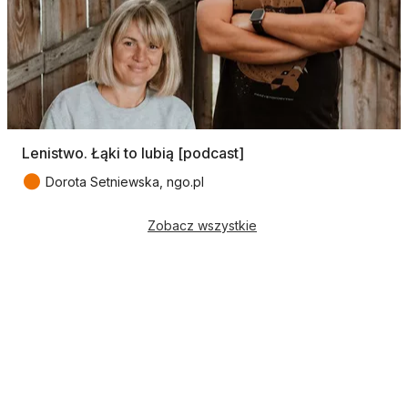
Lenistwo. Łąki to lubią [podcast]
●
Dorota Setniewska, ngo.pl
Zobacz wszystkie