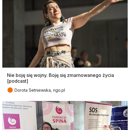
Nie boję się wojny. Boję się zmarnowanego życia
[podcast]
●
Dorota Setniewska, ngo.pl