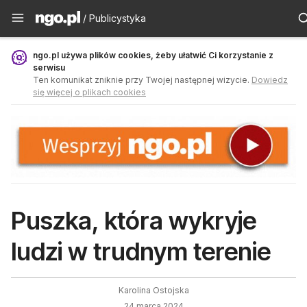
Publicystyka - ngo.pl
/ Publicystyka
ngo.pl używa plików cookies, żeby ułatwić Ci korzystanie z
serwisu
Ten komunikat zniknie przy Twojej następnej wizycie.
Dowiedz
się więcej o plikach cookies
Puszka, która wykryje
ludzi w trudnym terenie
Karolina Ostojska
24 marca 2024