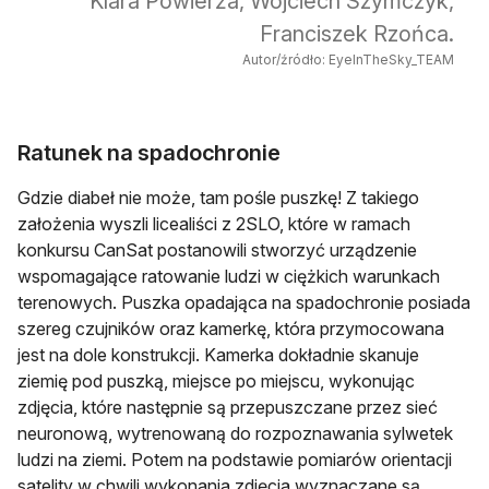
Klara Powierża, Wojciech Szymczyk,
Franciszek Rzońca.
Autor/źródło: EyeInTheSky_TEAM
Ratunek na spadochronie
Gdzie diabeł nie może, tam pośle puszkę! Z takiego
założenia wyszli licealiści z 2SLO, które w ramach
konkursu CanSat postanowili stworzyć urządzenie
wspomagające ratowanie ludzi w ciężkich warunkach
terenowych. Puszka opadająca na spadochronie posiada
szereg czujników oraz kamerkę, która przymocowana
jest na dole konstrukcji. Kamerka dokładnie skanuje
ziemię pod puszką, miejsce po miejscu, wykonując
zdjęcia, które następnie są przepuszczane przez sieć
neuronową, wytrenowaną do rozpoznawania sylwetek
ludzi na ziemi. Potem na podstawie pomiarów orientacji
satelity w chwili wykonania zdjęcia wyznaczane są