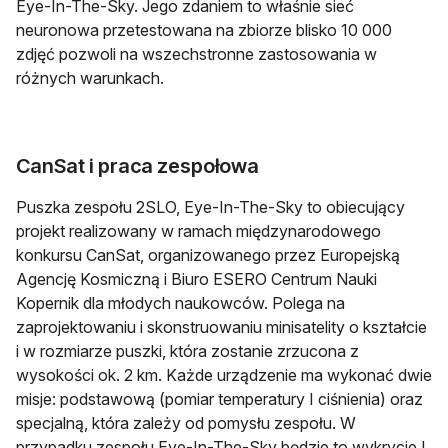
Eye-In-The-Sky. Jego zdaniem to właśnie sieć
neuronowa przetestowana na zbiorze blisko 10 000
zdjęć pozwoli na wszechstronne zastosowania w
różnych warunkach.
CanSat i praca zespołowa
Puszka zespołu 2SLO, Eye-In-The-Sky to obiecujący
projekt realizowany w ramach międzynarodowego
konkursu CanSat, organizowanego przez Europejską
Agencję Kosmiczną i Biuro ESERO Centrum Nauki
Kopernik dla młodych naukowców. Polega na
zaprojektowaniu i skonstruowaniu minisatelity o kształcie
i w rozmiarze puszki, która zostanie zrzucona z
wysokości ok. 2 km. Każde urządzenie ma wykonać dwie
misje: podstawową (pomiar temperatury I ciśnienia) oraz
specjalną, która zależy od pomysłu zespołu. W
przypadku zespołu Eye-In-The-Sky będzie to wykrycie I