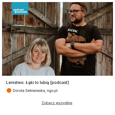
Lenistwo. Łąki to lubią [podcast]
●
Dorota Setniewska, ngo.pl
Zobacz wszystkie