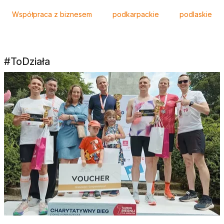
Współpraca z biznesem
podkarpackie
podlaskie
#ToDziała