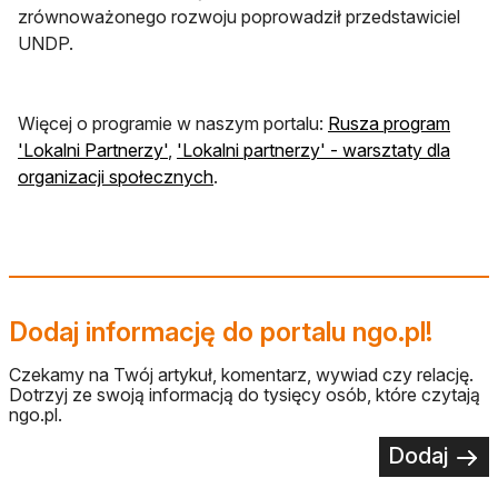
zrównoważonego rozwoju poprowadził przedstawiciel
UNDP.
Więcej o programie w naszym portalu:
Rusza program
otwiera się w nowej karcie
'Lokalni Partnerzy'
,
'Lokalni partnerzy' - warsztaty dla
otwiera się w nowej karcie
organizacji społecznych
.
Dodaj informację do portalu ngo.pl!
Czekamy na Twój artykuł, komentarz, wywiad czy relację.
Dotrzyj ze swoją informacją do tysięcy osób, które czytają
ngo.pl.
Dodaj