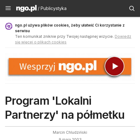
Publicystyka - ngo.pl
/ Publicystyka
ngo.pl używa plików cookies, żeby ułatwić Ci korzystanie z
serwisu
Ten komunikat zniknie przy Twojej następnej wizycie.
Dowiedz
się więcej o plikach cookies
Program 'Lokalni
Partnerzy' na półmetku
Marcin Chludziński
9 maja 2003