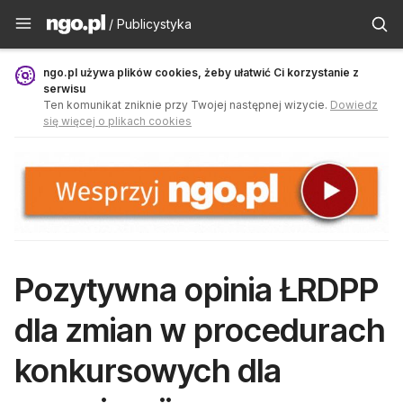
Publicystyka - ngo.pl
/ Publicystyka
ngo.pl używa plików cookies, żeby ułatwić Ci korzystanie z
serwisu
Ten komunikat zniknie przy Twojej następnej wizycie.
Dowiedz
się więcej o plikach cookies
Pozytywna opinia ŁRDPP
dla zmian w procedurach
konkursowych dla