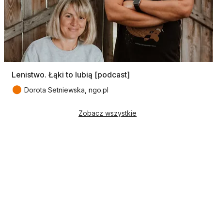
Lenistwo. Łąki to lubią [podcast]
●
Dorota Setniewska, ngo.pl
Zobacz wszystkie