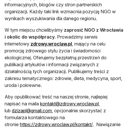
informacyjnych, blogów czy stron partnerskich
organizacji. Każdy taki link wzmacnia pozycję NGO w
wynikach wyszukiwania dla danego regionu.
W tym miejscu chcielibyśmy
zaprosić NGO z Wrocławia
i okolic do współpracy
. Prowadzimy serwis
otwiera się w nowej karcie
internetowy
zdrowy.wroclaw.pl
, mający na celu
promocję zdrowego stylu życia i świadomości
ekologicznej. Oferujemy bezpłatną przestrzeń do
publikacji artykułów i informacji związanych z
działalnością tych organizacji. Publikujemy treści z
zakresu tematycznego: zdrowie, dieta, medycyna, sport,
uroda i pokrewne.
Aby opublikować treść na naszej stronie, najlepiej
otwiera się w
napisać na maila
kontakt@zdrowy.wroclaw.pl
otwiera się w nowej karcie
lub
dzizapl@gmail.com
, opcjonalnie skorzystać z
formularza kontaktowego na
otwiera się w now
stronie
https://zdrowy.wroclaw.pl/kontakt/
. Nawiązanie