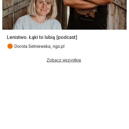
Lenistwo. Łąki to lubią [podcast]
●
Dorota Setniewska, ngo.pl
Zobacz wszystkie