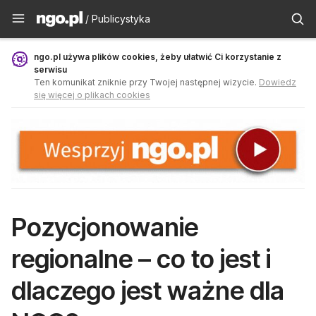
Publicystyka - ngo.pl
/ Publicystyka
ngo.pl używa plików cookies, żeby ułatwić Ci korzystanie z
serwisu
Ten komunikat zniknie przy Twojej następnej wizycie.
Dowiedz
się więcej o plikach cookies
Pozycjonowanie
regionalne – co to jest i
dlaczego jest ważne dla