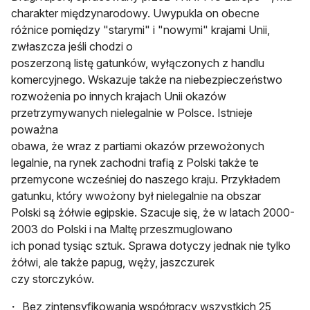
charakter międzynarodowy. Uwypukla on obecne
różnice pomiędzy "starymi" i "nowymi" krajami Unii,
zwłaszcza jeśli chodzi o
poszerzoną listę gatunków, wyłączonych z handlu
komercyjnego. Wskazuje także na niebezpieczeństwo
rozwożenia po innych krajach Unii okazów
przetrzymywanych nielegalnie w Polsce. Istnieje
poważna
obawa, że wraz z partiami okazów przewożonych
legalnie, na rynek zachodni trafią z Polski także te
przemycone wcześniej do naszego kraju. Przykładem
gatunku, który wwożony był nielegalnie na obszar
Polski są żółwie egipskie. Szacuje się, że w latach 2000-
2003 do Polski i na Maltę przeszmuglowano
ich ponad tysiąc sztuk. Sprawa dotyczy jednak nie tylko
żółwi, ale także papug, węży, jaszczurek
czy storczyków.
Bez zintensyfikowania współpracy wszystkich 25