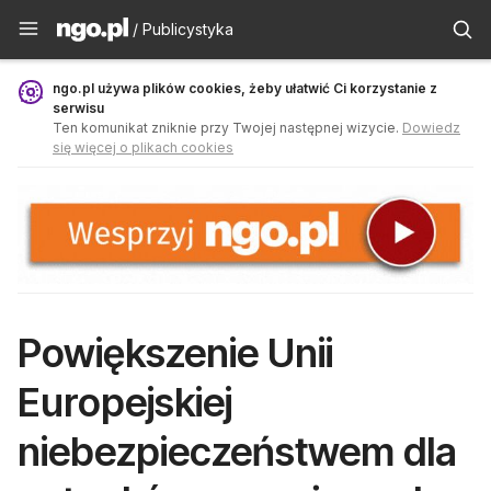
Publicystyka - ngo.pl
/ Publicystyka
ngo.pl używa plików cookies, żeby ułatwić Ci korzystanie z
serwisu
Ten komunikat zniknie przy Twojej następnej wizycie.
Dowiedz
się więcej o plikach cookies
Powiększenie Unii
Europejskiej
niebezpieczeństwem dla