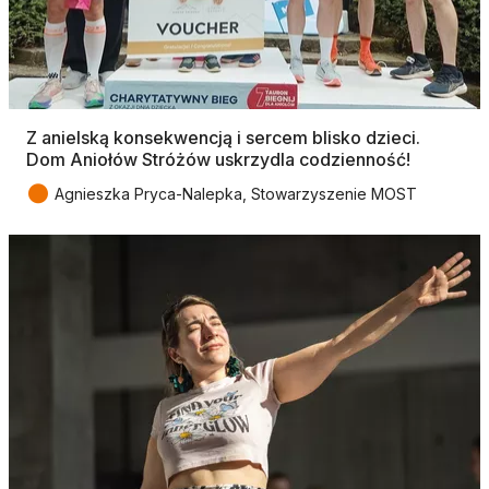
Z anielską konsekwencją i sercem blisko dzieci.
Dom Aniołów Stróżów uskrzydla codzienność!
●
Agnieszka Pryca-Nalepka, Stowarzyszenie MOST