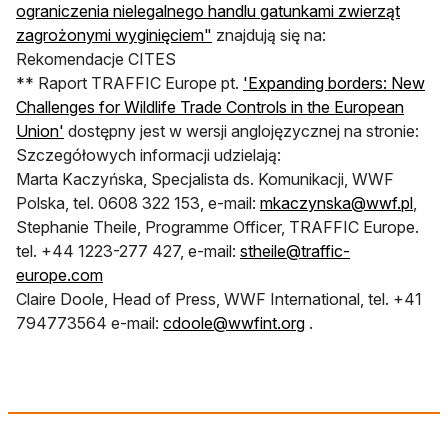
ograniczenia nielegalnego handlu gatunkami zwierząt
zagrożonymi wyginięciem"
znajdują się na:
Rekomendacje CITES
** Raport TRAFFIC Europe pt.
'Expanding borders: New
Challenges for Wildlife Trade Controls in the European
Union'
dostępny jest w wersji anglojęzycznej na stronie:
Szczegółowych informacji udzielają:
Marta Kaczyńska, Specjalista ds. Komunikacji, WWF
Polska, tel. 0608 322 153, e-mail:
mkaczynska@wwf.pl
,
Stephanie Theile, Programme Officer, TRAFFIC Europe.
tel. +44 1223-277 427, e-mail:
stheile@traffic-
europe.com
Claire Doole, Head of Press, WWF International, tel. +41
794773564 e-mail:
cdoole@wwfint.org
.