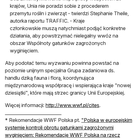
krajów, Unia nie poradzi sobie z procederem
przemytu roślin i zwierząt - twierdzi Stephanie Theile,
autorka raportu TRAFFIC. - Kraje
członkowskie muszą natychmiast podjąć konkretne
działania, aby powstrzymać nielegalny wwóz na
obszar Wspólnoty gatunków zagrożonych
wyginięciem.
Aby podołać temu wyzwaniu powinna powstać na
poziomie unijnym specjalna Grupa zadaniowa ds.
handlu dziką fauna i florą, koordynująca
międzynarodową współpracę i wspierająca kraje "nowej
dziesiątki", które mają strzec granicy Unii Europejskiej.
Więcej informacji:
http://www.wwf.pl/cites
.
__________________________
* Rekomendacje WWF Polska pt.
"Polska w europejskim
systemie kontroli obrotu gatunkami zagrożonymi
wyginięciem: Rekomendacje WWF Polska na rzecz