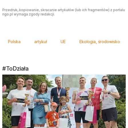
Przedruk, kopiowanie, skracanie artykułów (lub ich fragmentów) z portalu
ngo.pl wymaga zgody redakcji.
Tagi
Polska
artykuł
UE
Ekologia, środowisko
#ToDziała