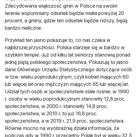
Zdecydowana większość gmin w Polsce na swoim
terenie wspomniany odsetek będzie miała powyżej 20
procent, a gminy, gdzie ten odsetek będzie niższy, będą
bardzo nieliczne.
Przykład ten jasno pokazuje to, co nas czeka w
najbliższej przyszłości. Polska starzeje się w bardzo w
szybkim tempie. Już od kilku lat seniorzy stanowią ponad
jedną piątą polskiego społeczeństwa. Pokazują to jasno
dane Głównego Urzędu Statystycznego dotyczące osób
w tzw. wieku poprodukcyjnym, czyli kobiet mających 60
lub więcej lat oraz mężczyzn mających 65 lub więcej lat.
Udział tych osób w społeczeństwie stale rośnie: w 1990
r. osoby w wieku poprodukcyjnym stanowiły 12,8 proc.
społeczeństwa, w 2000 r. stanowiły 14,8 proc.
społeczeństwa, w 2010 r. to już 16,8 proc.
społeczeństwa, a w 2019 r. 21,9 proc. społeczeństwa.
Równie mocno na wyobraźnię działa informacja, że
podczas gdy w 1990 r. przeciętny Polak był w wieku 32,3