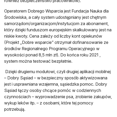
również bezpieczeństwo pracowników).
Operatorem Dobrego Wsparcia jest Fundacja Nauka dla
Środowiska, a cały system udostępniany jest chętnym
samorządom/organizacjom/instytucjom za abonament,
który dzięki funduszom europejskim skalkulowany jest na
niskie kwoty. Cena zależy od liczby kont opiekunów
(Projekt „Dobre wsparcie” otrzymał dofinansowanie ze
środków Regionalnego Programu Operacyjnego w
wysokości ponad 8,5 mln zł). Do końca roku 2021 ,
system można testować bezpłatnie.
Dzięki drugiemu modułowi, czyli drugiej aplikacji mobilnej
– Dobry Sąsiad – w bezpieczny sposób aktywizowana
jest i usprawniana wzajemna, sąsiedzka pomoc. Dobry
Sąsiad łączy osoby chcące pomóc w codziennych
czynnościach – wyprowadzenie psa, zrobienie zakupów,
wykup leków itp. – z osobami, które tej pomocy
potrzebują.