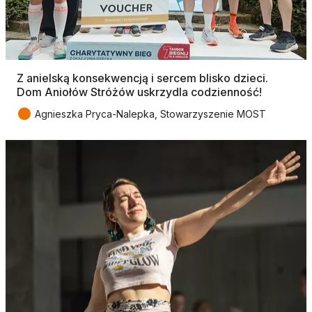
Z anielską konsekwencją i sercem blisko dzieci.
Dom Aniołów Stróżów uskrzydla codzienność!
●
Agnieszka Pryca-Nalepka, Stowarzyszenie MOST