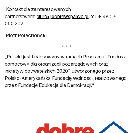
Kontakt dla zainteresowanych
otwiera się w nowej 
partnerstwem:
biuro@dobrewsparcie.pl
, tel. + 48 536
060 202.
Piotr Polechoński
„Projekt jest finansowany w ramach Programu „Fundusz
pomocowy dla organizacji pozarządowych oraz
inicjatyw obywatelskich 2020”, utworzonego przez
Polsko-Amerykańską Fundację Wolności, realizowanego
przez Fundację Edukacja dla Demokracji.”