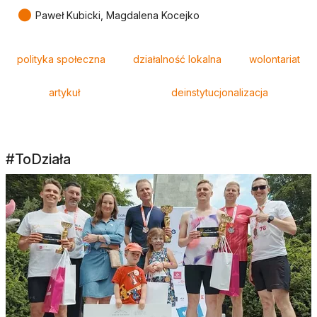
●
Paweł Kubicki, Magdalena Kocejko
Tagi
polityka społeczna
działalność lokalna
wolontariat
artykuł
deinstytucjonalizacja
#ToDziała