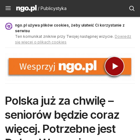
Publicystyka - ngo.pl
/ Publicystyka
ngo.pl używa plików cookies, żeby ułatwić Ci korzystanie z
serwisu
Ten komunikat zniknie przy Twojej następnej wizycie.
Dowiedz
się więcej o plikach cookies
Polska już za chwilę –
seniorów będzie coraz
więcej. Potrzebne jest