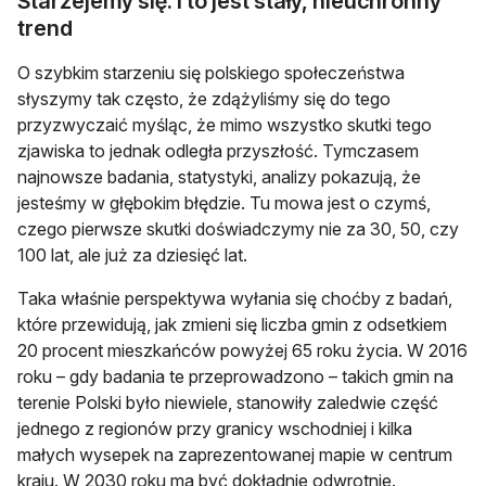
Starzejemy się. I to jest stały, nieuchronny
trend
O szybkim starzeniu się polskiego społeczeństwa
słyszymy tak często, że zdążyliśmy się do tego
przyzwyczaić myśląc, że mimo wszystko skutki tego
zjawiska to jednak odległa przyszłość. Tymczasem
najnowsze badania, statystyki, analizy pokazują, że
jesteśmy w głębokim błędzie. Tu mowa jest o czymś,
czego pierwsze skutki doświadczymy nie za 30, 50, czy
100 lat, ale już za dziesięć lat.
Taka właśnie perspektywa wyłania się choćby z badań,
które przewidują, jak zmieni się liczba gmin z odsetkiem
20 procent mieszkańców powyżej 65 roku życia. W 2016
roku – gdy badania te przeprowadzono – takich gmin na
terenie Polski było niewiele, stanowiły zaledwie część
jednego z regionów przy granicy wschodniej i kilka
małych wysepek na zaprezentowanej mapie w centrum
kraju. W 2030 roku ma być dokładnie odwrotnie.