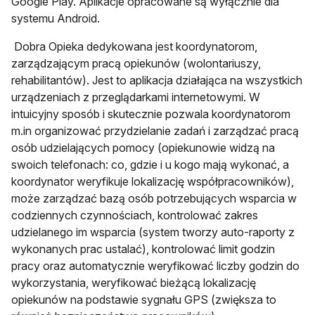
Google Play. Aplikacje opracowane są wyłącznie dla
systemu Android.
Dobra Opieka dedykowana jest koordynatorom,
zarządzającym pracą opiekunów (wolontariuszy,
rehabilitantów). Jest to aplikacja działająca na wszystkich
urządzeniach z przeglądarkami internetowymi. W
intuicyjny sposób i skutecznie pozwala koordynatorom
m.in organizować przydzielanie zadań i zarządzać pracą
osób udzielających pomocy (opiekunowie widzą na
swoich telefonach: co, gdzie i u kogo mają wykonać, a
koordynator weryfikuje lokalizację współpracowników),
może zarządzać bazą osób potrzebujących wsparcia w
codziennych czynnościach, kontrolować zakres
udzielanego im wsparcia (system tworzy auto-raporty z
wykonanych prac ustalać), kontrolować limit godzin
pracy oraz automatycznie weryfikować liczby godzin do
wykorzystania, weryfikować bieżącą lokalizację
opiekunów na podstawie sygnału GPS (zwiększa to