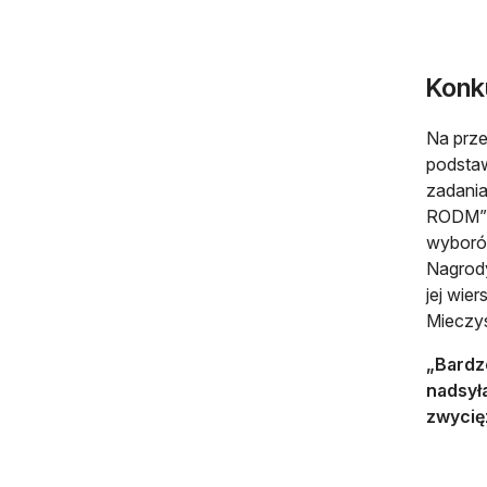
Konku
Na prze
podstaw
zadania
RODM”),
wyborów
Nagrody
jej wie
Mieczys
„Bardz
nadsył
zwycię