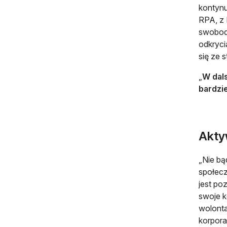
kontynu
RPA, z 
swobodn
odkryci
się ze 
„
W dals
bardzie
Akty
„Nie b
społecz
jest po
swoje k
wolonta
korpora