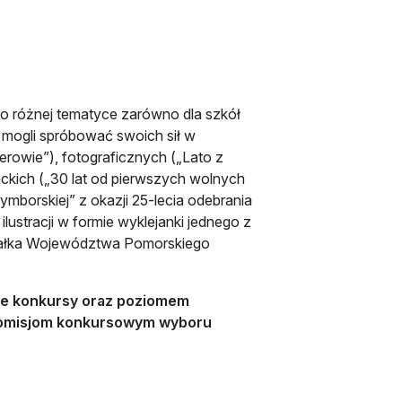
o różnej tematyce zarówno dla szkół
y mogli spróbować swoich sił w
rowie”), fotograficznych („Lato z
ackich („30 lat od pierwszych wolnych
borskiej” z okazji 25-lecia odebrania
lustracji w formie wyklejanki jednego z
szałka Województwa Pomorskiego
sze konkursy oraz poziomem
a komisjom konkursowym wyboru