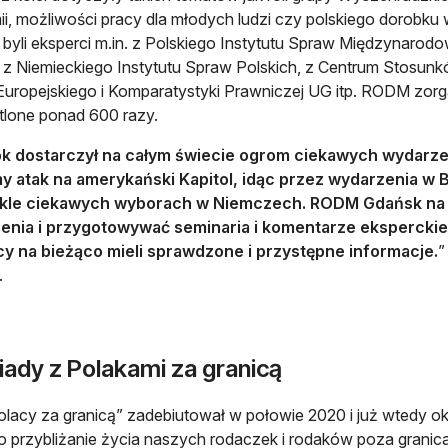
i, możliwości pracy dla młodych ludzi czy polskiego dorobk
byli eksperci m.in. z Polskiego Instytutu Spraw Międzynarodo
 z Niemieckiego Instytutu Spraw Polskich, z Centrum Stosu
uropejskiego i Komparatystyki Prawniczej UG itp. RODM zor
lone ponad 600 razy.
ok dostarczył na całym świecie ogrom ciekawych wydarzeń
y atak na amerykański Kapitol, idąc przez wydarzenia w B
kle ciekawych wyborach w Niemczech. RODM Gdańsk na b
enia i przygotowywać seminaria i komentarze eksperckie 
cy na bieżąco mieli sprawdzone i przystępne informacje.
”
.
ady z Polakami za granicą
olacy za granicą” zadebiutował w połowie 2020 i już wtedy okaz
o przybliżanie życia naszych rodaczek i rodaków poza granica