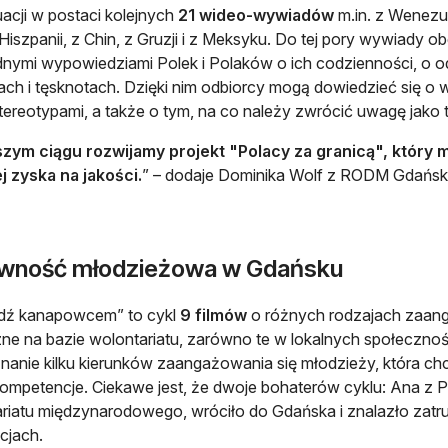
acji w postaci kolejnych
21 wideo-wywiadów
m.in. z Wenezuel
Hiszpanii, z Chin, z Gruzji i z Meksyku. Do tej pory wywiady ob
ymi wypowiedziami Polek i Polaków o ich codzienności, o od
ach i tęsknotach. Dzięki nim odbiorcy mogą dowiedzieć się o wi
stereotypami, a także o tym, na co należy zwrócić uwagę jako t
zym ciągu rozwijamy projekt "Polacy za granicą", który
j zyska na jakości.
” – dodaje Dominika Wolf z RODM Gdańsk
wność młodzieżowa w Gdańsku
ądź kanapowcem” to cykl
9 filmów
o różnych rodzajach zaan
ne na bazie wolontariatu, zarówno te w lokalnych społecznośc
znanie kilku kierunków zaangażowania się młodzieży, która chc
ompetencje. Ciekawe jest, że dwoje bohaterów cyklu: Ana z Port
riatu międzynarodowego, wróciło do Gdańska i znalazło zat
cjach.