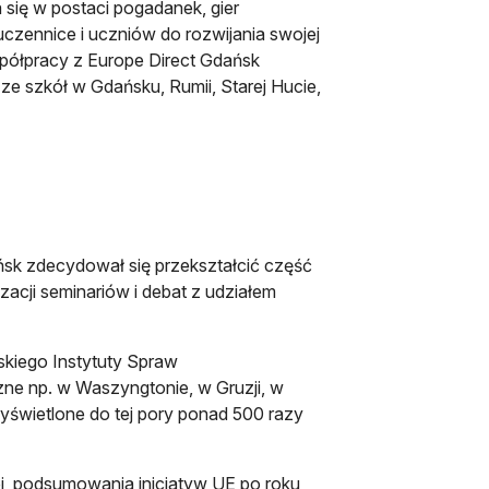
ię w postaci pogadanek, gier
czennice i uczniów do rozwijania swojej
półpracy z Europe Direct Gdańsk
 ze szkół w Gdańsku, Rumii, Starej Hucie,
sk zdecydował się przekształcić część
zacji seminariów i debat z udziałem
lskiego Instytuty Spraw
ne np. w Waszyngtonie, w Gruzji, w
yświetlone do tej pory ponad 500 razy
ej, podsumowania inicjatyw UE po roku