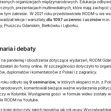
esnych organizacjach międzynarodowych. Edukacja odbywa s
cznych, prezentacjach multimedialnych, które mają zachęcić u
w tym zakresie. W 2021 roku przedstawiciele RODM-u we ws
wadzali lekcje i warsztaty
dla 1097 uczennic i uczniów
m.in.
y, Pruszczu Gdańskim, Biełkówku i Lęborku.
aria i debaty
 na pandemię i obostrzenia dotyczące wydarzeń, RODM Gdań
działań do formy online. W szczególności dotyczyło to organi
ów, dyplomatów i komentatorów z Polski i z zagranicy.
roku odbyło się
9 seminariów,
w których eksperci m.in. z Po
arodowych, komentowali bieżące ważne wydarzenia politycz
 czy w Kolumbii. Wystąpienia gości w formule wideo zostały w
ale RODM na Youtube.
z kolei dotyczyły takich tematów jak roli grupy Wyszehradzki