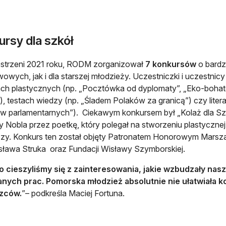
rsy dla szkół
strzeni 2021 roku, RODM zorganizował
7 konkursów
o bardz
owych, jak i dla starszej młodzieży. Uczestniczki i uczestnic
ch plastycznych (np. „Pocztówka od dyplomaty”, „Eko-bohate
 testach wiedzy (np. „Śladem Polaków za granicą”) czy liter
 parlamentarnych”). Ciekawym konkursem był „Kolaż dla Szym
 Nobla przez poetkę, który polegał na stworzeniu plastycznej i
rszy. Konkurs ten został objęty Patronatem Honorowym Mar
ława Struka oraz Fundacji Wisławy Szymborskiej.
o cieszyliśmy się z zainteresowania, jakie wzbudzały na
anych prac. Pomorska młodzież absolutnie nie ułatwiał
zców.
”– podkreśla Maciej Fortuna.