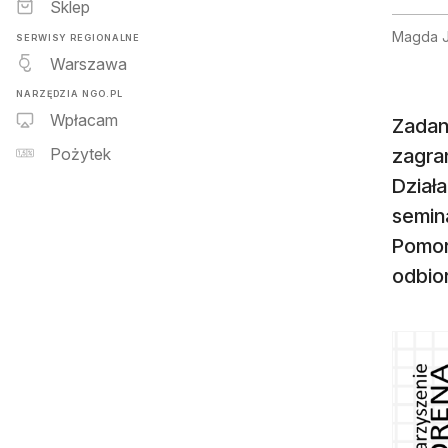
Sklep
Magda J
SERWISY REGIONALNE
Warszawa
NARZĘDZIA NGO.PL
Wpłacam
Zadani
zagra
Pożytek
Działa
semin
Pomor
odbio