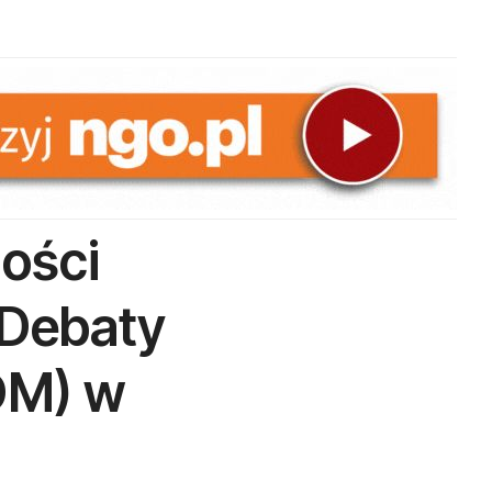
ości
 Debaty
DM) w