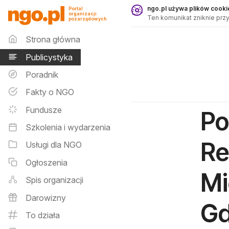
Publicystyka - ngo.pl
ngo.pl używa plików cookie
Portal
organizacji
Ten komunikat zniknie przy
pozarządowych
Menu główne
Strona główna
Publicystyka
Poradnik
Fakty o NGO
Fundusze
Po
Szkolenia i wydarzenia
Re
Usługi dla NGO
Ogłoszenia
Mi
Spis organizacji
Darowizny
Gd
To działa