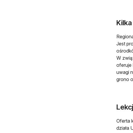
Kilk
Regiona
Jest p
ośrodkó
W związ
oferuje
uwagi n
grono o
Lekc
Oferta 
działa 