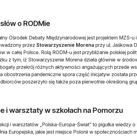
a słów o RODMie
lny Ośrodek Debaty Międzynarodowej jest projektem MZS-u i
rowadzony przez
Stowarzyszenie Morena
przy ul. Jaśkowa Do
w w całej Polsce. Rolą RODM-u jest przybliżanie polskiej polit
ku z tym, iż Stowarzyszenie Morena działa głównie w środ
 bogaty przekrój różnych aktywności angażujących przede wsz
a obostrzenia pandemiczne spora część inicjatyw została prz
dbiorców poszerzyło się także poza pierwotnie określoną gru
je i warsztaty w szkołach na Pomorzu
lekcji i warsztatów „Polska-Europa-Świat” to pigułka wiedzy o
Unia Europejska, jakie jest miejsce Polonii w społecznościa