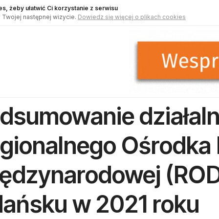
s, żeby ułatwić Ci korzystanie z serwisu
 Twojej następnej wizycie.
Dowiedz się więcej o plikach cookies
dsumowanie działaln
gionalnego Ośrodka
ędzynarodowej (RO
ańsku w 2021 roku