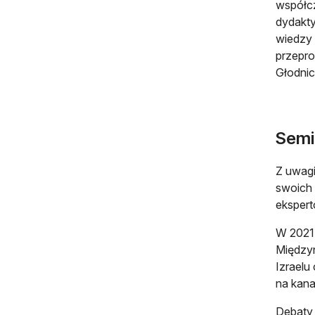
współcz
dydakty
wiedzy 
przepro
Głodnic
Semin
Z uwagi
swoich 
ekspert
W 2021 
Międzyn
Izraelu
na kan
Debaty 