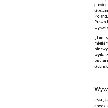
pandemi
Gośćmi 
Poland,
Prawa E
wyświet
„
Ten r
mieliśm
niezwy
wydarz
odbior
Gdańsk
Wywi
Cykl „P
chodzi 