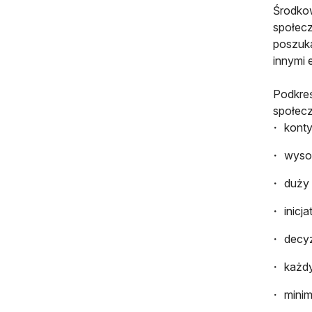
Środkow
społecz
poszuka
innymi 
Podkreś
społecz
konty
wysok
duży
inicj
decyz
każdy
minim