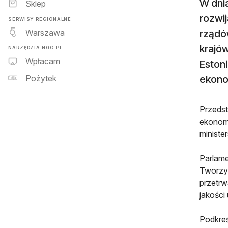
W dnia
Sklep
rozwij
SERWISY REGIONALNE
Warszawa
rządów
krajów
NARZĘDZIA NGO.PL
Wpłacam
Estoni
ekono
Pożytek
Przedst
ekonomi
ministe
Parlame
Tworzy 
przetrw
jakości
Podkre