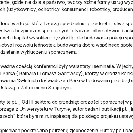
zenie, gdzie nie działa państwo, tworzy różne formy usług wyż
ch (użytkownicy, ochotnicy, konsumenci, robotnicy, producenci
lono wartość, którą tworzą spółdzielnie, przedsiębiorstwa sp
stwa ubezpieczeń społecznych, etyczne i alternatywne banki 
ych i kapitał wysokiego ryzyka itp. dla budowania pokoju s
ictwa i rozwoju jednostek, budowania dobra wspólnego społecz
działania wykluczeniu społecznemu.
ważną częścią konferencji były warsztaty i seminaria. W jedny
i Barka ( Barbara i Tomasz Sadowscy), którzy w drodze konk
awienia 13-letnich doświadczeń Barki w budowaniu przedsiębi
Ustawą o Zatrudnieniu Socjalnym.
ty te pt. „ Od III sektora do przedsiębiorczości społecznej w p
orzaga z Uniwersytetu w Turynie, autor badań i publikacji pt. 
zech”, która była m.in. inspiracją dla polskiego projektu ustaw
pieniach podkreślano potrzebę zjednoczenia Europy po upadk