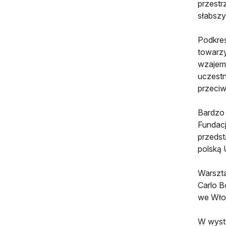
przestr
słabszy
Podkreś
towarzy
wzajemn
uczestn
przeciw
Bardzo 
Fundacj
przedst
polską 
Warszta
Carlo B
we Włos
W wystą