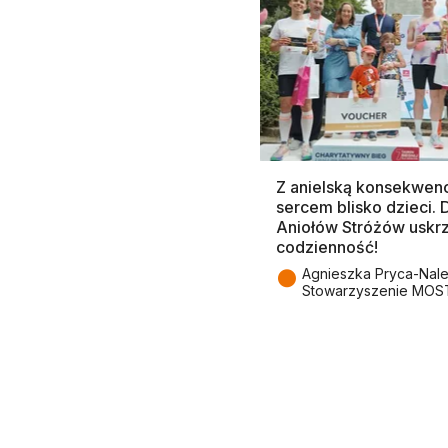
Z anielską konsekwenc
sercem blisko dzieci.
Aniołów Stróżów uskr
codzienność!
●
Agnieszka Pryca-Nal
Stowarzyszenie MOS