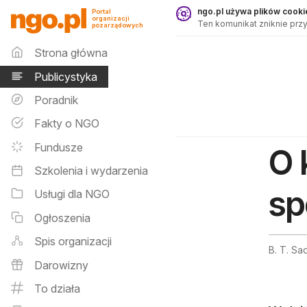
Publicystyka - ngo.pl
ngo.pl używa plików cookie
Portal
organizacji
Ten komunikat zniknie przy
pozarządowych
Menu główne
Strona główna
Publicystyka
Poradnik
Fakty o NGO
Fundusze
O 
Szkolenia i wydarzenia
sp
Usługi dla NGO
Ogłoszenia
Spis organizacji
B. T. S
Darowizny
To działa