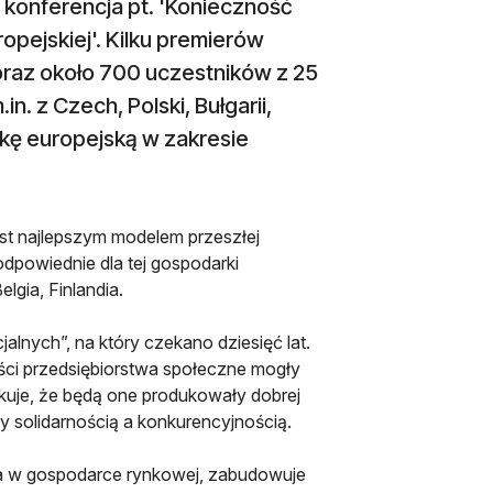
 konferencja pt. 'Konieczność
opejskiej'. Kilku premierów
j oraz około 700 uczestników z 25
n. z Czech, Polski, Bułgarii,
tykę europejską w zakresie
jest najlepszym modelem przeszłej
dpowiednie dla tej gospodarki
lgia, Finlandia.
jalnych”, na który czekano dziesięć lat.
ści przedsiębiorstwa społeczne mogły
ekuje, że będą one produkowały dobrej
y solidarnością a konkurencyjnością.
a w gospodarce rynkowej, zabudowuje