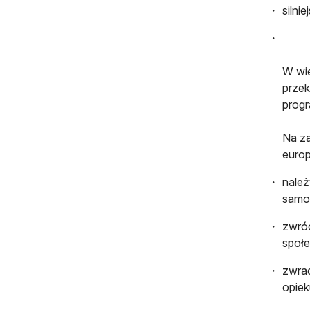
silni
W wie
przek
progr
Na za
europ
należ
samop
zwróc
społ
zwrac
opiek