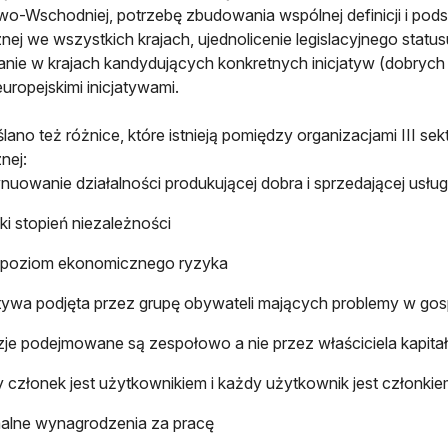
o-Wschodniej, potrzebę zbudowania wspólnej definicji i pod
nej we wszystkich krajach, ujednolicenie legislacyjnego statu
nie w krajach kandydujących konkretnych inicjatyw (dobrych p
europejskimi inicjatywami.
lano też różnice, które istnieją pomiędzy organizacjami III se
nej:
nuowanie działalności produkującej dobra i sprzedającej usług
i stopień niezależności
 poziom ekonomicznego ryzyka
atywa podjęta przez grupę obywateli mających problemy w go
je podejmowane są zespołowo a nie przez właściciela kapita
 członek jest użytkownikiem i każdy użytkownik jest członki
alne wynagrodzenia za pracę