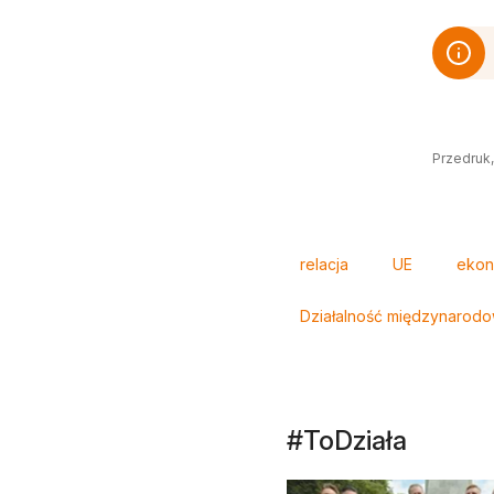
Przedruk,
Tagi
relacja
UE
ekon
Działalność międzynarod
#ToDziała