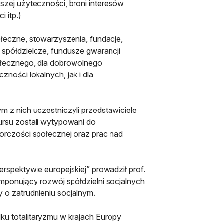
szej użyteczności, broni interesów
 itp.)
ołeczne, stowarzyszenia, fundacje,
spółdzielcze, fundusze gwarancji
połecznego, dla dobrowolnego
ności lokalnych, jak i dla
m z nich uczestniczyli przedstawiciele
ursu zostali wytypowani do
orczości społecznej oraz prac nad
erspektywie europejskiej” prowadził prof.
„Imponujący rozwój spółdzielni socjalnych
y o zatrudnieniu socjalnym.
u totalitaryzmu w krajach Europy