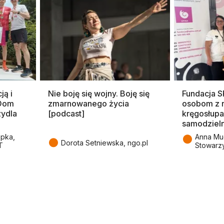
ją i
Nie boję się wojny. Boję się
Fundacja 
 Dom
zmarnowanego życia
osobom z 
zydla
[podcast]
kręgosłupa
samodziel
●
epka,
Anna Mu
●
Dorota Setniewska, ngo.pl
T
Stowarz