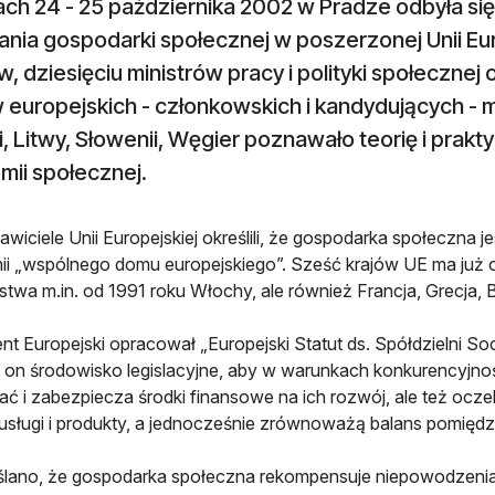
ch 24 - 25 października 2002 w Pradze odbyła się
ania gospodarki społecznej w poszerzonej Unii Eur
, dziesięciu ministrów pracy i polityki społeczne
 europejskich - członkowskich i kandydujących - m.i
i, Litwy, Słowenii, Węgier poznawało teorię i prak
mii społecznej.
awiciele Unii Europejskiej określili, że gospodarka społeczna 
i „wspólnego domu europejskiego”. Sześć krajów UE ma już o
rstwa m.in. od 1991 roku Włochy, ale również Francja, Grecja, Be
nt Europejski opracował „Europejski Statut ds. Spółdzielni Soc
on środowisko legislacyjne, aby w warunkach konkurencyjno
ać i zabezpiecza środki finansowe na ich rozwój, ale też ocz
 usługi i produkty, a jednocześnie zrównoważą balans pomiędz
ślano, że gospodarka społeczna rekompensuje niepowodzeni