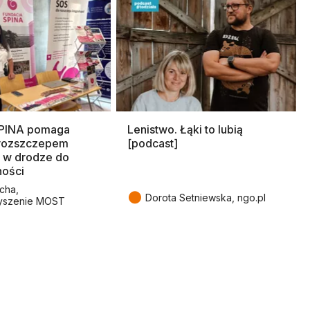
SPINA pomaga
Lenistwo. Łąki to lubią
rozszczepem
[podcast]
 w drodze do
ności
cha,
●
Dorota Setniewska, ngo.pl
yszenie MOST