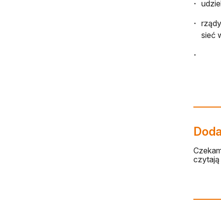
udzie
rządy
sieć 
Dodaj
Czekamy
czytają 