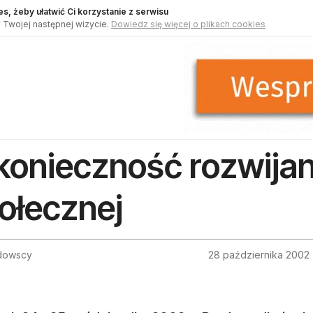
s, żeby ułatwić Ci korzystanie z serwisu
 Twojej następnej wizycie.
Dowiedz się więcej o plikach cookies
konieczność rozwijan
ołecznej
adowscy
28 października 2002