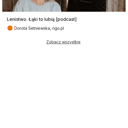
Lenistwo. Łąki to lubią [podcast]
●
Dorota Setniewska, ngo.pl
Zobacz wszystkie