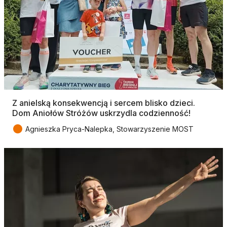
Z anielską konsekwencją i sercem blisko dzieci.
Dom Aniołów Stróżów uskrzydla codzienność!
●
Agnieszka Pryca-Nalepka, Stowarzyszenie MOST