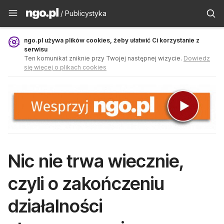
Publicystyka - ngo.pl
/ Publicystyka
ngo.pl używa plików cookies, żeby ułatwić Ci korzystanie z
serwisu
Ten komunikat zniknie przy Twojej następnej wizycie.
Dowiedz
się więcej o plikach cookies
Nic nie trwa wiecznie,
czyli o zakończeniu
działalności