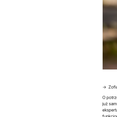
→ Zofi
O potrz
już sa
ekspert
funkcjo