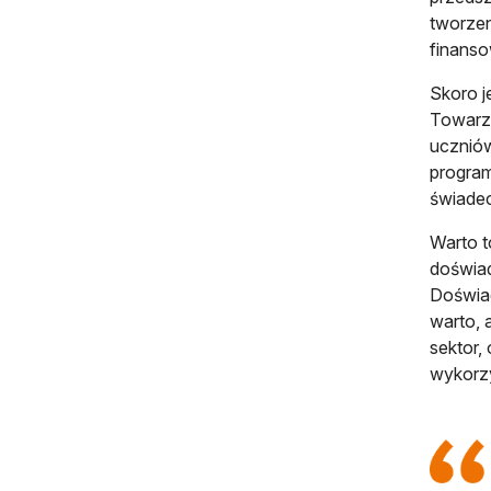
tworzen
finanso
Skoro j
Towarzy
uczniów
program
świadec
Warto t
doświad
Doświad
warto, 
sektor,
wykorzy