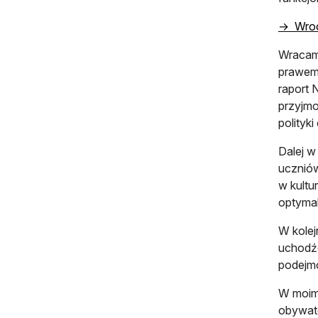
→ Wrocł
Wracam 
prawem 
raport 
przyjmo
polityk
Dalej w
uczniów
w kultur
optymal
W kolej
uchodźc
podejmo
W moim 
obywate