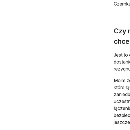
Czarnka
Czy 
chc
Jest to
dostani
rezygnu
Moim zd
które ł
zaniedb
uczestn
łączeni
bezpiec
jeszcze