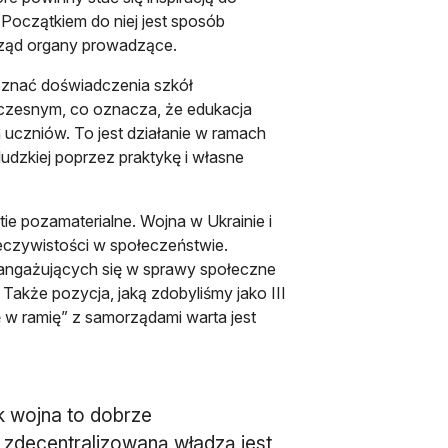
 Początkiem do niej jest sposób
rząd organy prowadzące.
oznać doświadczenia szkół
czesnym, co oznacza, że edukacja
uczniów. To jest działanie w ramach
dzkiej poprzez praktykę i własne
tie pozamaterialne. Wojna w Ukrainie i
czywistości w społeczeństwie.
 angażujących się w sprawy społeczne
Także pozycja, jaką zdobyliśmy jako III
ę w ramię” z samorządami warta jest
k wojna to dobrze
zdecentralizowaną władzą jest