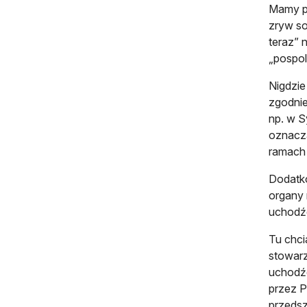
Mamy pr
zryw so
teraz” 
„pospol
Nigdzie
zgodnie
np. w S
oznacza
ramach 
Dodatko
organy 
uchodźc
Tu chci
stowarz
uchodźc
przez P
przedsz