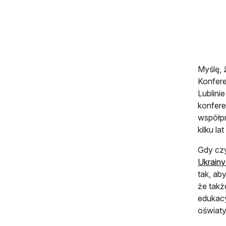
Myślę, 
Konfer
Lublini
konfere
współp
kilku l
Gdy cz
Ukrainy
tak, ab
że takż
edukacy
oświat