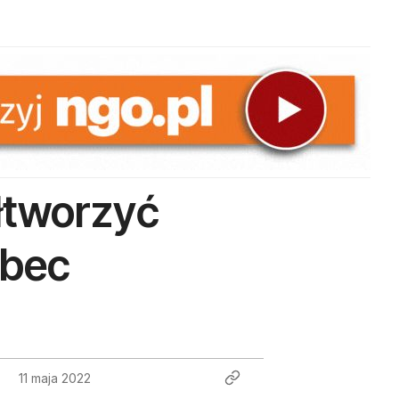
łtworzyć
obec
11 maja 2022