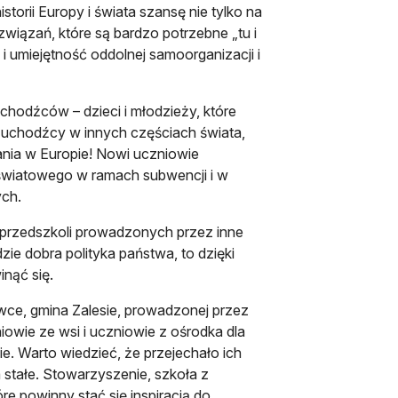
torii Europy i świata szansę nie tylko na
wiązań, które są bardzo potrzebne „tu i
 i umiejętność oddolnej samoorganizacji i
uchodźców – dzieci i młodzieży, które
i uchodźcy w innych częściach świata,
zkania w Europie! Nowi uczniowie
światowego w ramach subwencji i w
ych.
 przedszkoli prowadzonych przez inne
zie dobra polityka państwa, to dzięki
nąć się.
wce, gmina Zalesie, prowadzonej przez
niowie ze wsi i uczniowie z ośrodka dla
. Warto wiedzieć, że przejechało ich
a stałe. Stowarzyszenie, szkoła z
e powinny stać się inspiracją do