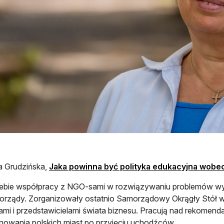
a Grudzińska,
Jaka powinna być polityka edukacyjna wob
ebie współpracy z NGO-sami w rozwiązywaniu problemów wyn
morządy. Zorganizowały ostatnio Samorządowy Okrągły Stół
ami i przedstawicielami świata biznesu. Pracują nad rekome
nowania polskich miast po przyjęciu uchodźców.