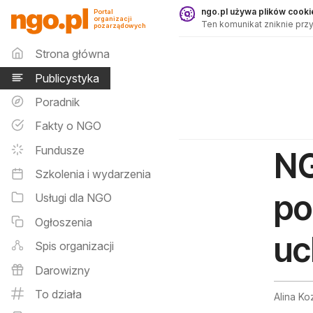
Publicystyka - ngo.pl
ngo.pl używa plików cookie
Portal
organizacji
Ten komunikat zniknie przy
pozarządowych
Menu główne
Strona główna
Publicystyka
Poradnik
Fakty o NGO
Fundusze
NG
Szkolenia i wydarzenia
po
Usługi dla NGO
Ogłoszenia
uc
Spis organizacji
Darowizny
To działa
Alina Ko