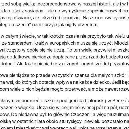
zed sobą wielką, bezprecedensową w naszej historii, ale i w his
lidarności z sąsiadami, ale na wymyślenie zupełnie nowych roz
naszej oświacie, ale także i gdzie indziej. Nasza innowacyjność
itego ruszenia” nam sprzyja jak nigdy przedtem.
 w całym świecie, w tak krótkim czasie nie przybyło tak wielu 
 ze standardami krajów europejskich muszą się uczyć. Młodz
yrii często w ogóle się nie uczą. To ten wielki przywilej mies
ją dodatkowe pieniądze dopłacane przez rząd do budżetu o
dotacji. Ale także pieniądze z różnych innych źródeł prywatn
we pieniądze to przede wszystkim szansa dla małych szkół i
na wsi, do których dotacja wpływa na każde dziecko. Jeśli będ
om wiele z nich będzie mogło przetrwać, a może nawet rozwi
ałabym wspomnieć o szkole pod granicą białoruską w Berezó
yszenie wiejskie. Uczą się w niej, mniej więcej pół na pół, ucz
ów. Do niedawna byli to głównie Czeczeni, a więc muzułmanie
olskę w ostatnich lata około stu tysięcy, niewielu pozostało n
kolem i mieszkańcy wsi wypracowali unikalne rozwiązania, któr