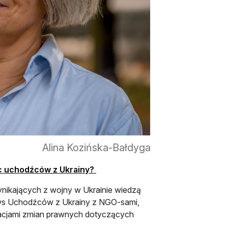
Alina Kozińska-Bałdyga
otwiera się w nowej karcie
ec uchodźców z Ukrainy?
ikających z wojny w Ukrainie wiedzą
 ws Uchodźców z Ukrainy z NGO-sami,
ndacjami zmian prawnych dotyczących