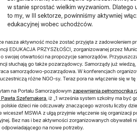
w stanie sprostać wielkim wyzwaniom. Dlatego 
to my, w III sektorze, powinniśmy aktywniej włąc
edukacyjnej wobec uchodźców.
że nasza aktywność może zostać przyjęta z zadowoleniem prz
encji EDUKACJA PRZYSZŁOŚCI, zorganizowanej przez Municip
e o swojej otwartości na propozycje samorządów. Przypuszczam,
ncji słuchają go także pozarządowcy. Samorządy już wiedzą, 
raca samorządowo-pozarządowa. W konferencjach organizowa
at uczestniczą różne NGO-sy. Teraz pora na włączenie się w t
ytam na Portalu Samorządowym
zapewnienia pełnomocnika 
otwiera się w nowej karcie
 Pawła Szefernakera
, iż „1 września system szkolny ma być 
y polskie dzieci nie odczuwały znaczącego wzrostu liczby dzie
e wiceszef MSWiA z ulgą przyjmie włączenie się organizacji 
jnej. Bez nas i bez aktywności zorganizowanych obywateli ni
y odpowiadającego na nowe potrzeby.