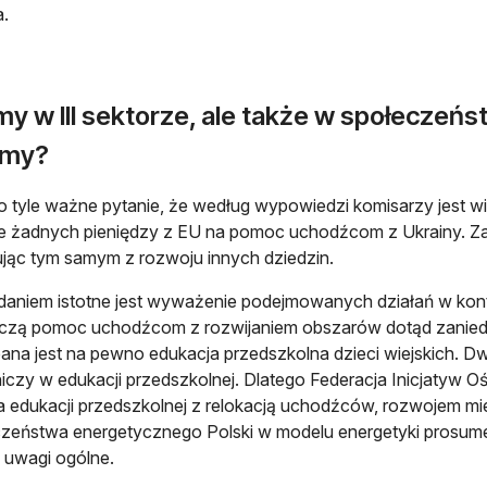
.
my w III sektorze, ale także w społeczeń
emy?
 o tyle ważne pytanie, że według wypowiedzi komisarzy jest 
e żadnych pieniędzy z EU na pomoc uchodźcom z Ukrainy. Za 
jąc tym samym z rozwoju innych dziedzin.
aniem istotne jest wyważenie podejmowanych działań w kontek
ączą pomoc uchodźcom z rozwijaniem obszarów dotąd zaniedb
ana jest na pewno edukacja przedszkolna dzieci wiejskich. Dwie
iczy w edukacji przedszkolnej. Dlatego Federacja Inicjatyw
a edukacji przedszkolnej z relokacją uchodźców, rozwojem m
zeństwa energetycznego Polski w modelu energetyki prosumenc
 uwagi ogólne.