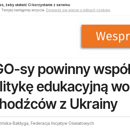
s, żeby ułatwić Ci korzystanie z serwisu
 Twojej następnej wizycie.
Dowiedz się więcej o plikach cookies
O-sy powinny wspó
litykę edukacyjną w
hodźców z Ukrainy
zińska-Bałdyga, Federacja Inicjatyw Oświatowych