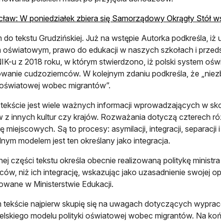
aw: W poniedziałek zbiera się Samorządowy Okrągły Stół w
do tekstu Grudzińskiej. Już na wstępie Autorka podkreśla, iż u
oświatowym, prawo do edukacji w naszych szkołach i przed
NIK-u z 2018 roku, w którym stwierdzono, iż polski system ośw
wanie cudzoziemców. W kolejnym zdaniu podkreśla, że „niez
i oświatowej wobec migrantów”.
 tekście jest wiele ważnych informacji wprowadzających w s
 z innych kultur czy krajów. Rozważania dotyczą czterech 
ę miejscowych. Są to procesy: asymilacji, integracji, separacji 
nym modelem jest ten określany jako integracja.
nej części tekstu określa obecnie realizowaną politykę ministra
ów, niż ich integrację, wskazując jako uzasadnienie swojej o
wane w Ministerstwie Edukacji.
tekście najpierw skupię się na uwagach dotyczących wypra
lskiego modelu polityki oświatowej wobec migrantów. Na końc