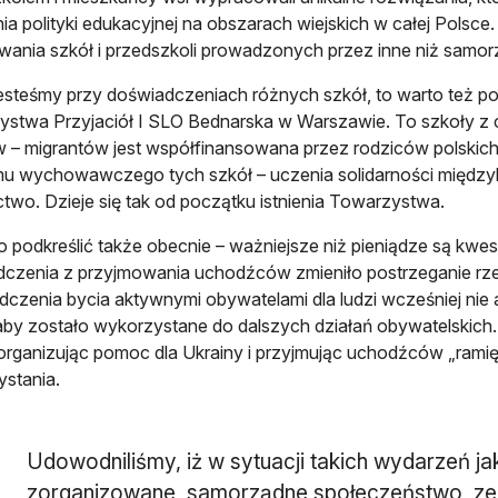
ia polityki edukacyjnej na obszarach wiejskich w całej Polsce.
wania szkół i przedszkoli prowadzonych przez inne niż samo
esteśmy przy doświadczeniach różnych szkół, to warto też p
stwa Przyjaciół I SLO Bednarska w Warszawie. To szkoły z 
 – migrantów jest współfinansowana przez rodziców polskich 
u wychowawczego tych szkół – uczenia solidarności międzylu
two. Dzieje się tak od początku istnienia Towarzystwa.
o podkreślić także obecnie – ważniejsze niż pieniądze są kwes
czenia z przyjmowania uchodźców zmieniło postrzeganie rze
czenia bycia aktywnymi obywatelami dla ludzi wcześniej nie
aby zostało wykorzystane do dalszych działań obywatelskich. 
 organizując pomoc dla Ukrainy i przyjmując uchodźców „rami
stania.
Udowodniliśmy, iż w sytuacji takich wydarzeń ja
zorganizowane, samorządne społeczeństwo, ze 