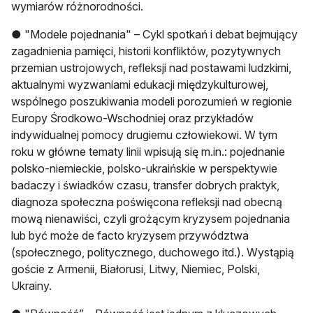
wymiarów różnorodności.
● "Modele pojednania" – Cykl spotkań i debat bejmujący
zagadnienia pamięci, historii konfliktów, pozytywnych
przemian ustrojowych, refleksji nad postawami ludzkimi,
aktualnymi wyzwaniami edukacji międzykulturowej,
wspólnego poszukiwania modeli porozumień w regionie
Europy Środkowo-Wschodniej oraz przykładów
indywidualnej pomocy drugiemu człowiekowi. W tym
roku w główne tematy linii wpisują się m.in.: pojednanie
polsko-niemieckie, polsko-ukraińskie w perspektywie
badaczy i świadków czasu, transfer dobrych praktyk,
diagnoza społeczna poświęcona refleksji nad obecną
mową nienawiści, czyli grożącym kryzysem pojednania
lub być może de facto kryzysem przywództwa
(społecznego, politycznego, duchowego itd.). Wystąpią
goście z Armenii, Białorusi, Litwy, Niemiec, Polski,
Ukrainy.