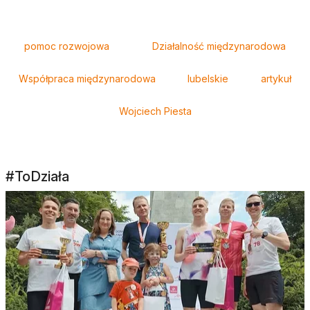
Tagi
pomoc rozwojowa
Działalność międzynarodowa
Współpraca międzynarodowa
lubelskie
artykuł
Wojciech Piesta
#ToDziała