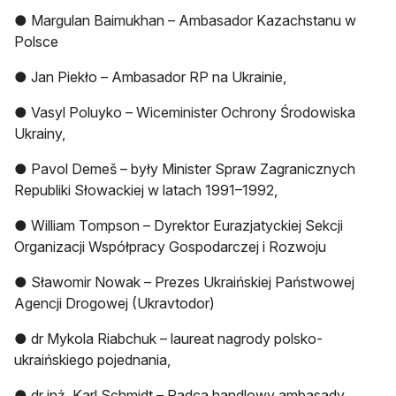
● Margulan Baimukhan – Ambasador Kazachstanu w
Polsce
● Jan Piekło – Ambasador RP na Ukrainie,
● Vasyl Poluyko – Wiceminister Ochrony Środowiska
Ukrainy,
● Pavol Demeš – były Minister Spraw Zagranicznych
Republiki Słowackiej w latach 1991–1992,
● William Tompson – Dyrektor Eurazjatyckiej Sekcji
Organizacji Współpracy Gospodarczej i Rozwoju
● Sławomir Nowak – Prezes Ukraińskiej Państwowej
Agencji Drogowej (Ukravtodor)
● dr Mykola Riabchuk – laureat nagrody polsko-
ukraińskiego pojednania,
● dr inż. Karl Schmidt – Radca handlowy ambasady