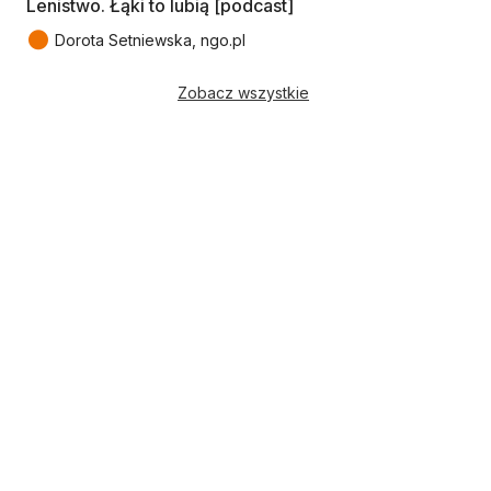
Lenistwo. Łąki to lubią [podcast]
●
Dorota Setniewska, ngo.pl
Zobacz wszystkie