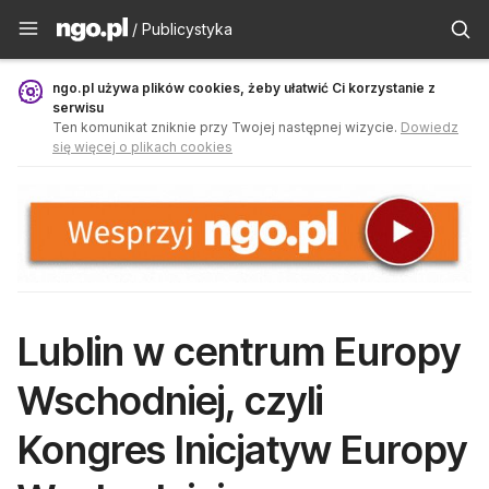
Publicystyka - ngo.pl
/ Publicystyka
ngo.pl używa plików cookies, żeby ułatwić Ci korzystanie z
serwisu
Ten komunikat zniknie przy Twojej następnej wizycie.
Dowiedz
się więcej o plikach cookies
Lublin w centrum Europy
Wschodniej, czyli
Kongres Inicjatyw Europy