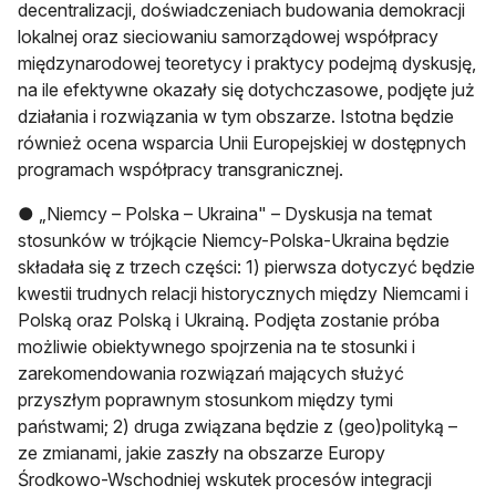
decentralizacji, doświadczeniach budowania demokracji
lokalnej oraz sieciowaniu samorządowej współpracy
międzynarodowej teoretycy i praktycy podejmą dyskusję,
na ile efektywne okazały się dotychczasowe, podjęte już
działania i rozwiązania w tym obszarze. Istotna będzie
również ocena wsparcia Unii Europejskiej w dostępnych
programach współpracy transgranicznej.
● „Niemcy – Polska – Ukraina" – Dyskusja na temat
stosunków w trójkącie Niemcy-Polska-Ukraina będzie
składała się z trzech części: 1) pierwsza dotyczyć będzie
kwestii trudnych relacji historycznych między Niemcami i
Polską oraz Polską i Ukrainą. Podjęta zostanie próba
możliwie obiektywnego spojrzenia na te stosunki i
zarekomendowania rozwiązań mających służyć
przyszłym poprawnym stosunkom między tymi
państwami; 2) druga związana będzie z (geo)polityką –
ze zmianami, jakie zaszły na obszarze Europy
Środkowo-Wschodniej wskutek procesów integracji