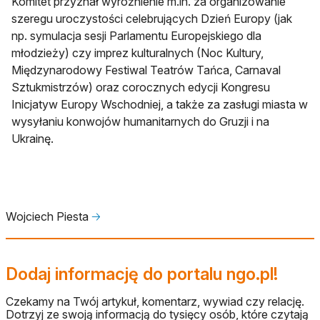
Komitet przyznał wyróżnienie m.in. za organizowanie
szeregu uroczystości celebrujących Dzień Europy (jak
np. symulacja sesji Parlamentu Europejskiego dla
młodzieży) czy imprez kulturalnych (Noc Kultury,
Międzynarodowy Festiwal Teatrów Tańca, Carnaval
Sztukmistrzów) oraz corocznych edycji Kongresu
Inicjatyw Europy Wschodniej, a także za zasługi miasta w
wysyłaniu konwojów humanitarnych do Gruzji i na
Ukrainę.
Wojciech Piesta
🡢
Dodaj informację do portalu ngo.pl!
Czekamy na Twój artykuł, komentarz, wywiad czy relację.
Dotrzyj ze swoją informacją do tysięcy osób, które czytają