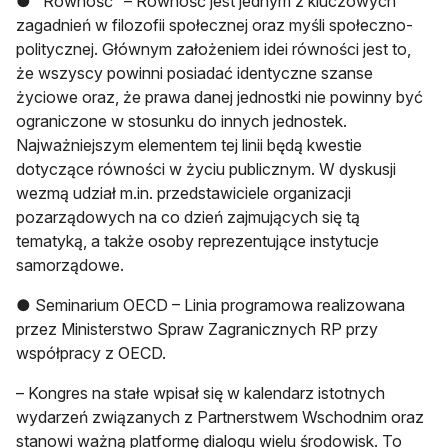
● "Równość” – Równość jest jednym z kluczowych
zagadnień w filozofii społecznej oraz myśli społeczno-
politycznej. Głównym założeniem idei równości jest to,
że wszyscy powinni posiadać identyczne szanse
życiowe oraz, że prawa danej jednostki nie powinny być
ograniczone w stosunku do innych jednostek.
Najważniejszym elementem tej linii będą kwestie
dotyczące równości w życiu publicznym. W dyskusji
wezmą udział m.in. przedstawiciele organizacji
pozarządowych na co dzień zajmujących się tą
tematyką, a także osoby reprezentujące instytucje
samorządowe.
● Seminarium OECD – Linia programowa realizowana
przez Ministerstwo Spraw Zagranicznych RP przy
współpracy z OECD.
– Kongres na stałe wpisał się w kalendarz istotnych
wydarzeń związanych z Partnerstwem Wschodnim oraz
stanowi ważną platformę dialogu wielu środowisk. To