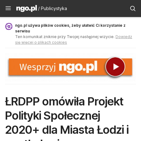
Publicystyka - ngo.pl
/ Publicystyka
ngo.pl używa plików cookies, żeby ułatwić Ci korzystanie z
serwisu
Ten komunikat zniknie przy Twojej następnej wizycie.
Dowiedz
się więcej o plikach cookies
ŁRDPP omówiła Projekt
Polityki Społecznej
2020+ dla Miasta Łodzi i