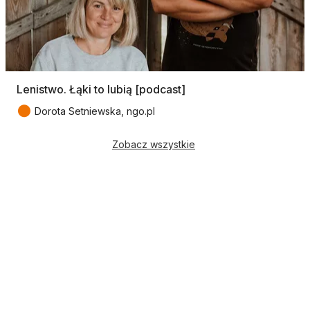
Lenistwo. Łąki to lubią [podcast]
●
Dorota Setniewska, ngo.pl
Zobacz wszystkie