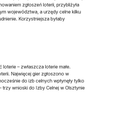
owaniem zgłoszeń loterii, przybliżyła
lnym województwa, a urzędy celne kilku
udnienie. Korzystniejsza byłaby
 loterie – zwłaszcza loterie małe.
erii. Najwięcej gier zgłoszono w
cześnie do izb celnych wpłynęły tylko
– trzy wnioski do Izby Celnej w Olsztynie