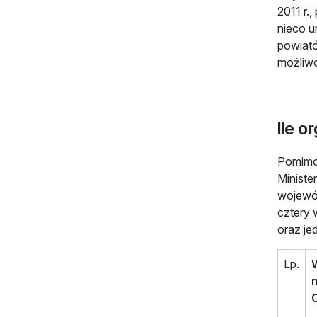
2011 r.
nieco u
powiató
możliwo
Ile o
Pomimo 
Ministe
wojewód
cztery 
oraz je
Lp.