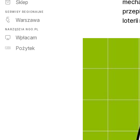
mecha
Sklep
przep
SERWISY REGIONALNE
Warszawa
loteri
NARZĘDZIA NGO.PL
Wpłacam
Pożytek