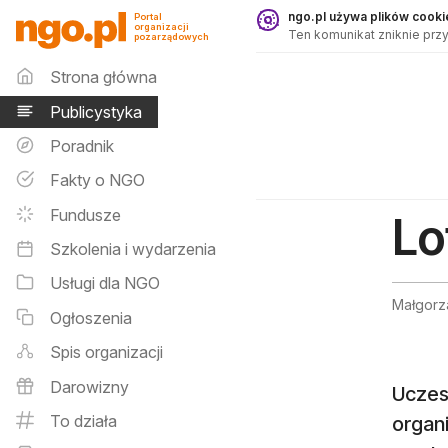
Publicystyka - ngo.pl
ngo.pl używa plików cookie
Portal
organizacji
Ten komunikat zniknie przy
pozarządowych
Menu główne
Strona główna
Publicystyka
Poradnik
Fakty o NGO
Fundusze
Lo
Szkolenia i wydarzenia
Usługi dla NGO
Małgorz
Ogłoszenia
Spis organizacji
Darowizny
Uczest
To działa
organ