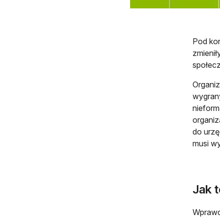
Pod kon
zmienił
społecz
Organiza
wygrany
nieform
organiz
do urzęd
musi wy
Jak t
Wprawdz