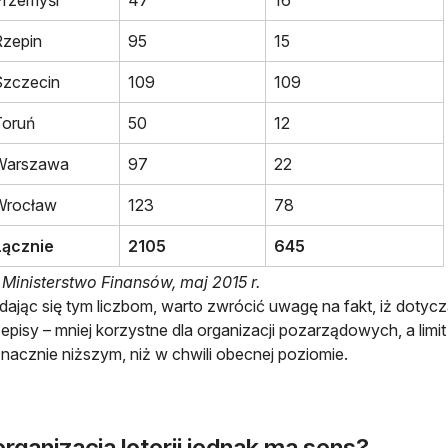
Rzepin
95
15
Szczecin
109
109
Toruń
50
12
Warszawa
97
22
Wrocław
123
78
Łącznie
2105
645
 Ministerstwo Finansów, maj 2015 r.
dając się tym liczbom, warto zwrócić uwagę na fakt, iż doty
zepisy – mniej korzystne dla organizacji pozarządowych, a limit
znacznie niższym, niż w chwili obecnej poziomie.
rganizacja loterii jednak ma sens?