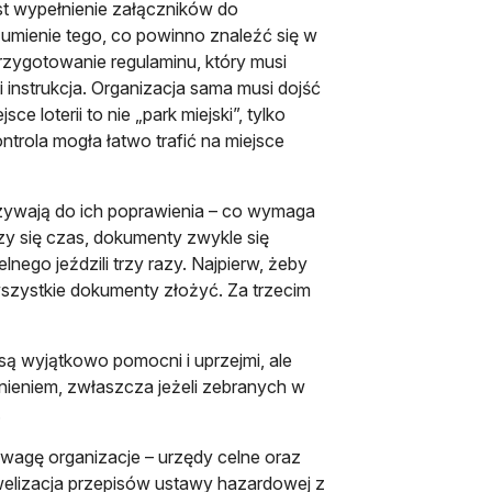
st wypełnienie załączników do
ozumienie tego, co powinno znaleźć się w
rzygotowanie regulaminu, który musi
 instrukcja. Organizacja sama musi dojść
e loterii to nie „park miejski”, tylko
ntrola mogła łatwo trafić na miejsce
wzywają do ich poprawienia – co wymaga
zy się czas, dokumenty zwykle się
ego jeździli trzy razy. Najpierw, żeby
wszystkie dokumenty złożyć. Za trzecim
są wyjątkowo pomocni i uprzejmi, ale
nieniem, zwłaszcza jeżeli zebranych w
.
uwagę organizacje – urzędy celne oraz
welizacja przepisów ustawy hazardowej z