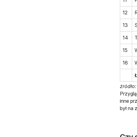
12
13
14
15
16
źródło:
Przyglą
inne pr
był na 
Czy o