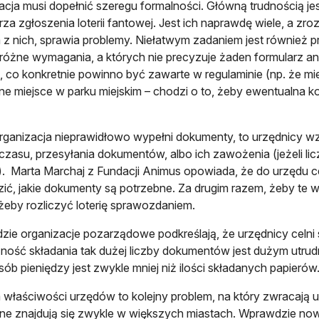
acja musi dopełnić szeregu formalności. Główną trudnością je
rza zgłoszenia loterii fantowej. Jest ich naprawdę wiele, a zr
z nich, sprawia problemy. Niełatwym zadaniem jest również p
 różne wymagania, a których nie precyzuje żaden formularz ani
, co konkretnie powinno być zawarte w regulaminie (np. że miejsc
ne miejsce w parku miejskim – chodzi o to, żeby ewentualna ko
organizacja nieprawidłowo wypełni dokumenty, to urzędnicy 
zasu, przesyłania dokumentów, albo ich zawożenia (jeżeli lic
. Marta Marchaj z Fundacji Animus opowiada, że do urzędu celn
ić, jakie dokumenty są potrzebne. Za drugim razem, żeby te 
żeby rozliczyć loterię sprawozdaniem.
ie organizacje pozarządowe podkreślają, że urzędnicy celni 
ność składania tak dużej liczby dokumentów jest dużym utrud
sób pieniędzy jest zwykle mniej niż ilości składanych papierów
 właściwości urzędów to kolejny problem, na który zwracają 
lne znajdują się zwykle w większych miastach. Wprawdzie no