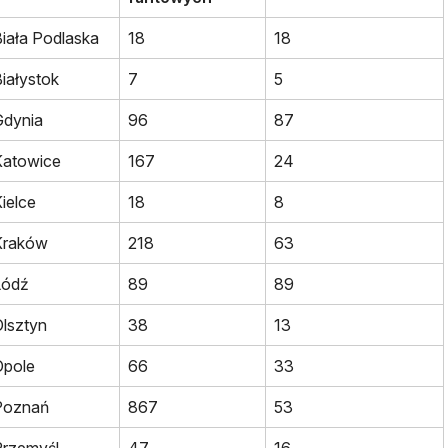
iała Podlaska
18
18
iałystok
7
5
Gdynia
96
87
Katowice
167
24
ielce
18
8
Kraków
218
63
Łódź
89
89
lsztyn
38
13
Opole
66
33
Poznań
867
53
Przemyśl
47
16