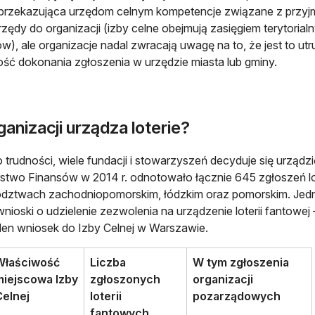
, przekazująca urzędom celnym kompetencje związane z przyjm
rzędy do organizacji (izby celne obejmują zasięgiem terytoria
w), ale organizacje nadal zwracają uwagę na to, że jest to utr
ść dokonania zgłoszenia w urzędzie miasta lub gminy.
rganizacji urządza loterie?
trudności, wiele fundacji i stowarzyszeń decyduje się urządzić
rstwo Finansów w 2014 r. odnotowało łącznie 645 zgłoszeń lot
ztwach zachodniopomorskim, łódzkim oraz pomorskim. Jedno
wnioski o udzielenie zezwolenia na urządzenie loterii fantowej 
den wniosek do Izby Celnej w Warszawie.
Właściwość
Liczba
W tym zgłoszenia
miejscowa Izby
zgłoszonych
organizacji
Celnej
loterii
pozarządowych
fantowych