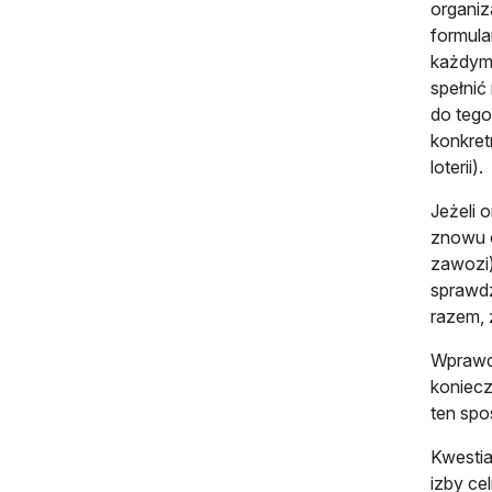
organiz
formula
każdym 
spełnić
do tego
konkret
loterii).
Jeżeli 
znowu c
zawozi)
sprawdz
razem, 
Wprawdz
koniecz
ten spo
Kwestia
izby ce