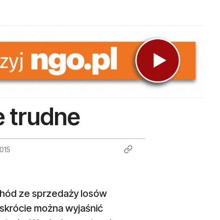
e trudne
2015
ochód ze sprzedaży losów
 skrócie można wyjaśnić