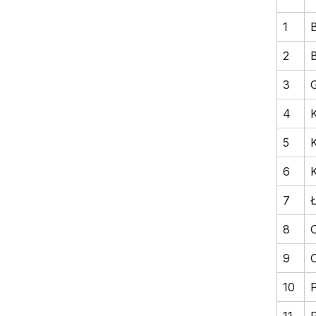
1
B
2
B
3
4
5
K
6
7
8
O
9
10
11