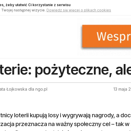
s, żeby ułatwić Ci korzystanie z serwisu
 Twojej następnej wizycie.
Dowiedz się więcej o plikach cookies
terie: pożyteczne, al
ata Łojkowska dla ngo.pl
13 maja 
nicy loterii kupują losy i wygrywają nagrody, a d
izacja przeznacza na ważny społeczny cel – tak w