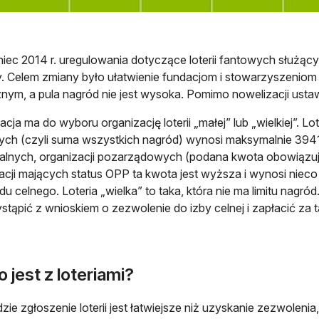
iec 2014 r. uregulowania dotyczące loterii fantowych służą
y. Celem zmiany było ułatwienie fundacjom i stowarzyszeniom 
nym, a pula nagród nie jest wysoka. Pomimo nowelizacji ustawy
cja ma do wyboru organizację loterii „małej” lub „wielkiej”. Lot
ch (czyli suma wszystkich nagród) wynosi maksymalnie 3941,
alnych, organizacji pozarządowych (podana kwota obowiązuje w
acji mających status OPP ta kwota jest wyższa i wynosi nieco p
u celnego. Loteria „wielka” to taka, która nie ma limitu nagród.
stąpić z wnioskiem o zezwolenie do izby celnej i zapłacić za 
o jest z loteriami?
ie zgłoszenie loterii jest łatwiejsze niż uzyskanie zezwoleni