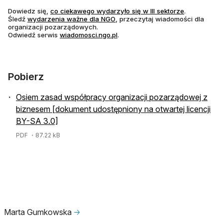
otwiera się 
Dowiedz się,
co ciekawego wydarzyło się w III sektorze
.
otwiera się w nowej karcie
Śledź
wydarzenia ważne dla NGO
, przeczytaj wiadomości dla
organizacji pozarządowych.
otwiera się w nowej karcie
Odwiedź serwis
wiadomosci.ngo.pl
.
Pobierz
Osiem zasad współpracy organizacji pozarządowej z
biznesem [dokument udostępniony na otwartej licencji
BY-SA 3.0]
PDF
・87.22 kB
Marta Gumkowska
🡢