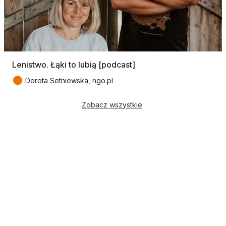
Lenistwo. Łąki to lubią [podcast]
●
Dorota Setniewska, ngo.pl
Zobacz wszystkie