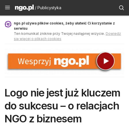
Publicystyka - ngo.pl
/ Publicystyka
ngo.pl używa plików cookies, żeby ułatwić Ci korzystanie z
serwisu
Ten komunikat zniknie przy Twojej następnej wizycie.
Dowiedz
się więcej o plikach cookies
Logo nie jest już kluczem
do sukcesu – o relacjach
NGO z biznesem