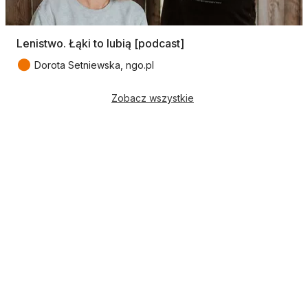
Lenistwo. Łąki to lubią [podcast]
●
Dorota Setniewska, ngo.pl
Zobacz wszystkie