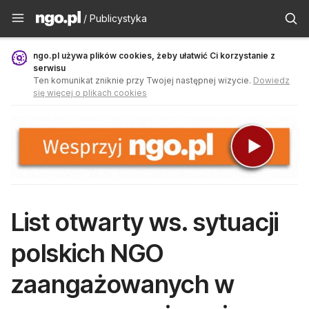
Publicystyka - ngo.pl
/ Publicystyka
ngo.pl używa plików cookies, żeby ułatwić Ci korzystanie z
serwisu
Ten komunikat zniknie przy Twojej następnej wizycie.
Dowiedz
się więcej o plikach cookies
List otwarty ws. sytuacji
polskich NGO
zaangażowanych w