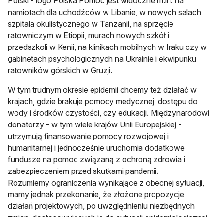
Polski - logo Polska Pomoc jest widoczne m.in. na
namiotach dla uchodźców w Libanie, w nowych salach
szpitala okulistycznego w Tanzanii, na sprzęcie
ratowniczym w Etiopii, murach nowych szkół i
przedszkoli w Kenii, na klinikach mobilnych w Iraku czy w
gabinetach psychologicznych na Ukrainie i ekwipunku
ratowników górskich w Gruzji.
W tym trudnym okresie epidemii chcemy też działać w
krajach, gdzie brakuje pomocy medycznej, dostępu do
wody i środków czystości, czy edukacji. Międzynarodowi
donatorzy - w tym wiele krajów Unii Europejskiej -
utrzymują finansowanie pomocy rozwojowej i
humanitarnej i jednocześnie uruchomia dodatkowe
fundusze na pomoc związaną z ochroną zdrowia i
zabezpieczeniem przed skutkami pandemii.
Rozumiemy ograniczenia wynikające z obecnej sytuacji,
mamy jednak przekonanie, że złożone propozycje
działań projektowych, po uwzględnieniu niezbędnych