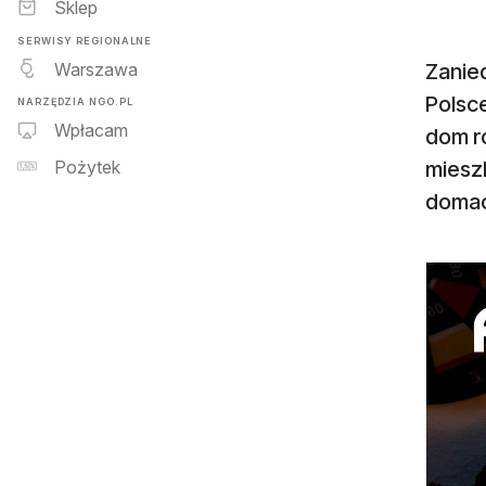
Sklep
SERWISY REGIONALNE
Warszawa
Zanie
Polsc
NARZĘDZIA NGO.PL
Wpłacam
dom r
mieszk
Pożytek
domac