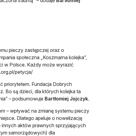
znaczona traumą” – dodaje
Bartłomiej
emu pieczy zastępczej oraz o
kampania społeczna „Koszmarna kolejka”,
zieci w Polsce. Każdy może wyrazić
org.pl/petycja/
yć priorytetem. Fundacja Dobrych
 Bo są dzieci, dla których kolejka ta
cenia” – podsumowuje
Bartłomiej Jojczyk
.
lem – wpływać na zmianę systemu pieczy
iejsce. Dlatego apeluje o nowelizację
ie innych aktów prawnych sprzyjających
w tym samorządowych) dla