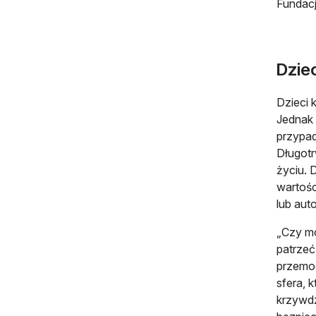
Fundacj
Dzie
Dzieci 
Jednak 
przypad
Długotr
życiu. 
wartośc
lub aut
„Czy mo
patrzeć
przemoc
sfera, 
krzywdz