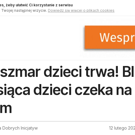
s, żeby ułatwić Ci korzystanie z serwisu
 Twojej następnej wizycie.
Dowiedz się więcej o plikach cookies
szmar dzieci trwa! Bl
siąca dzieci czeka n
om
 Dobrych Inicjatyw
12 lutego 20