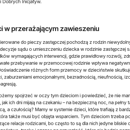
i Dobrych Inicjatyw.
ci w przerażającym zawieszeniu
kierowane do pieczy zastępczej pochodzą z rodzin niewydo
decyzje sądu o umieszczeniu dziecka w rodzinie zastępczej s
ków wymagających interwencji, gdzie prawidłowy rozwój, zdro
wałe przebywanie w przemocowej rodzinie wpływa negatywni
Doświadczenie różnych form przemocy w dzieciństwie skutku
i, zaburzeniami emocjonalnymi, bezradnością, nieufnością, iz
oagresją.
żemy spojrzeć w oczy tym dzieciom i powiedzieć, że nie mam
, jak ich dni mijają na czekaniu – na bezpieczną noc, na pełny t
ą, a czułością? Mamy w systemie dzieci, które trafiają z bardzo
która także musi być objęta wsparciem. Tym dzieciom trzeba 
ące relacje rodzicami, bo często to są dla nich jedyne bliski