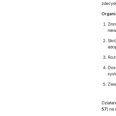
zdecydo
Organiz
Zmni
nie
Skró
adop
Rozw
Dost
sys
Zwię
Działan
57
) na