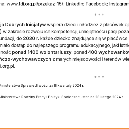
otwiera się w nowej karcie
otwiera się w nowej k
otwiera si
 na: www.
fdi.org.pl/przekaz-15/
;
LinkedIn
;
Facebook
;
Instagra
ja Dobrych Inicjatyw
wspiera dzieci i młodzież z placówe
) w zakresie rozwoju ich kompetencji, umiejętności i pasji poz
undacji, do
2030 r.
każde dziecko znajdujące się w placówc
miało dostęp do najlepszego programu edukacyjnego, jaki istn
zność
ponad 1400 wolontariuszy
, ponad
400 wychowankó
uńczo-wychowawczych
z małych miejscowości i terenów wiej
otwiera się w nowej karcie
.org.pl
.
nisterstwa Sprawiedliwości za III kwartały 2024 r.
a się w nowej karcie
inisterstwa Rodziny Pracy i Polityki Społecznej, stan na 28 lutego 2024 r.
ra się w nowej karcie