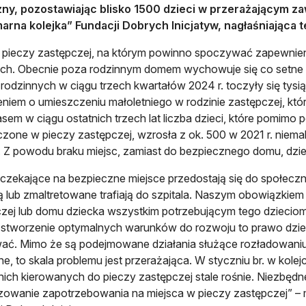
zny, pozostawiając blisko 1500 dzieci w przerażającym z
arna kolejka” Fundacji Dobrych Inicjatyw, nagłaśniająca 
pieczy zastępczej, na którym powinno spoczywać zapewnieni
h. Obecnie poza rodzinnym domem wychowuje się co setne dz
rodzinnych w ciągu trzech kwartałów 2024 r. toczyły się tysi
niem o umieszczeniu małoletniego w rodzinie zastępczej, któ
em w ciągu ostatnich trzech lat liczba dzieci, które pomimo 
zone w pieczy zastępczej, wzrosła z ok. 500 w 2021 r. niemal
otwiera się w nowej karcie
. Z powodu braku miejsc, zamiast do bezpiecznego domu, dziec
 czekające na bezpieczne miejsce przedostają się do społeczne
ą lub zmaltretowane trafiają do szpitala. Naszym obowiązkiem 
zej lub domu dziecka wszystkim potrzebującym tego dziecio
 stworzenie optymalnych warunków do rozwoju to prawo dziec
ać. Mimo że są podejmowane działania służące rozładowaniu tej
e, to skala problemu jest przerażająca. W styczniu br. w kolej
nich kierowanych do pieczy zastępczej stale rośnie. Niezbędne
owanie zapotrzebowania na miejsca w pieczy zastępczej” –