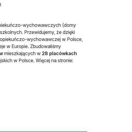
arcie
ę w nowej karcie
otwiera się w nowej karcie
m
k opiekuńczo-wychowawczych (domy
aszkolnych. Przewidujemy, że dzięki
e opiekuńczo-wychowawczej w Polsce,
ieje w Europie. Zbudowaliśmy
w
mieszkających w
28 placówkach
skich w Polsce. Więcej na stronie: