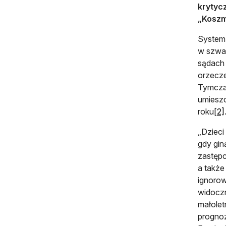
krytyc
„Koszm
System 
w szwac
sądach 
orzecze
Tymczas
umieszc
roku
[2]
„Dzieci
gdy gin
zastępc
a także
ignorow
widoczn
małolet
prognoz