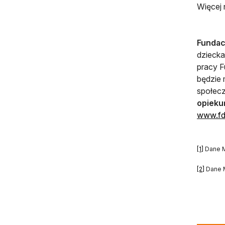
Więcej
Fundac
dziecka
pracy F
będzie 
społec
opiek
www.fdi
[1]
Dane Mi
otwier
[2]
Dane M
otwie