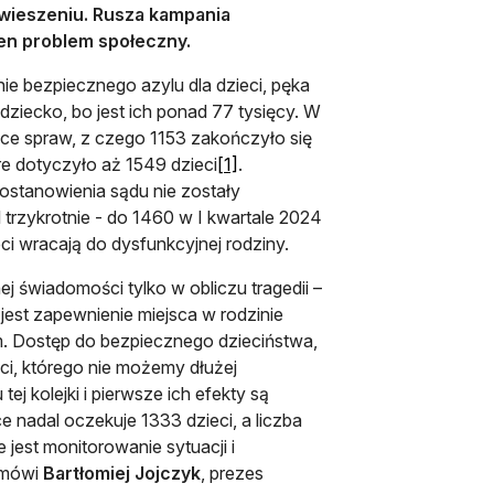
awieszeniu. Rusza kampania
ten problem społeczny.
e bezpiecznego azylu dla dzieci, pęka
iecko, bo jest ich ponad 77 tysięcy. W
ące spraw, z czego 1153 zakończyło się
otwiera się w nowej karcie
re dotyczyło aż 1549 dzieci
[1]
.
postanowienia sądu nie zostały
 trzykrotnie - do 1460 w I kwartale 2024
i wracają do dysfunkcyjnej rodziny.
j świadomości tylko w obliczu tragedii –
jest zapewnienie miejsca w rodzinie
m. Dostęp do bezpiecznego dzieciństwa,
i, którego nie możemy dłużej
 kolejki i pierwsze ich efekty są
ce nadal oczekuje 1333 dzieci, a liczba
 jest monitorowanie sytuacji i
 mówi
Bartłomiej Jojczyk
, prezes