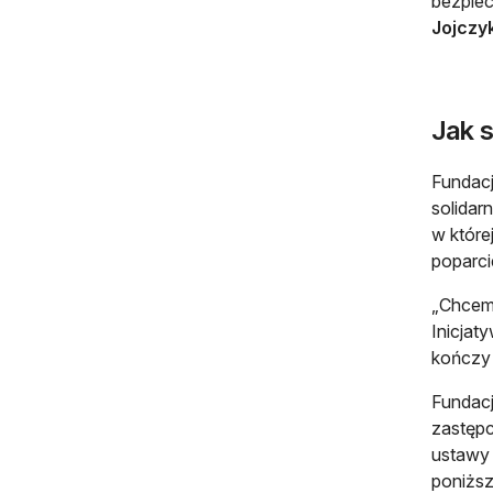
bezpiec
Jojczy
Jak 
Fundacj
solidar
w które
poparci
„Chcemy
Inicjat
kończy 
Fundacj
zastępc
ustawy 
poniższ