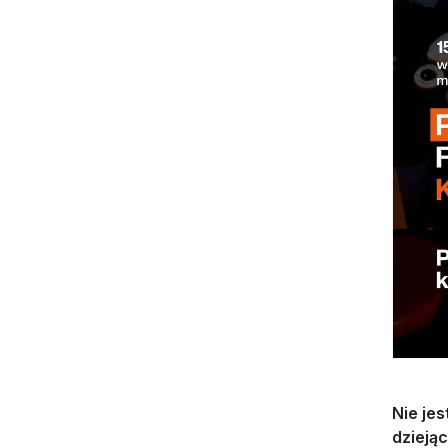
Nie jes
dzieją