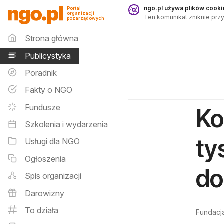
Publicystyka - ngo.pl
ngo.pl używa plików cookie
Portal
organizacji
Ten komunikat zniknie przy
pozarządowych
Menu główne
Strona główna
Publicystyka
Poradnik
Fakty o NGO
Fundusze
Ko
Szkolenia i wydarzenia
ty
Usługi dla NGO
Ogłoszenia
d
Spis organizacji
Darowizny
To działa
Fundacja