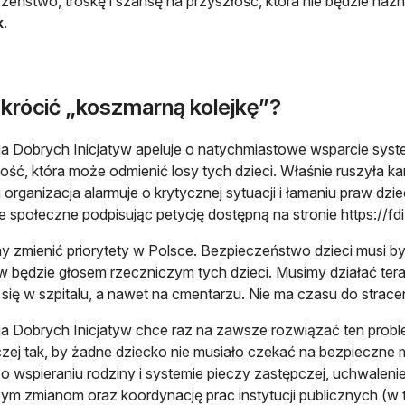
zeństwo, troskę i szansę na przyszłość, która nie będzie na
k
.
skrócić „koszmarną kolejkę”?
a Dobrych Inicjatyw apeluje o natychmiastowe wsparcie syst
ność, która może odmienić losy tych dzieci. Właśnie ruszyła 
j organizacja alarmuje o krytycznej sytuacji i łamaniu praw d
e społeczne podpisując petycję dostępną na stronie https://fdi.
 zmienić priorytety w Polsce. Bezpieczeństwo dzieci musi b
yw będzie głosem rzeczniczym tych dzieci. Musimy działać teraz.
się w szpitalu, a nawet na cmentarzu. Nie ma czasu do stra
a Dobrych Inicjatyw chce raz na zawsze rozwiązać ten prob
zej tak, by żadne dziecko nie musiało czekać na bezpieczne m
o wspieraniu rodziny i systemie pieczy zastępczej, uchwalen
ym zmianom oraz koordynację prac instytucji publicznych (