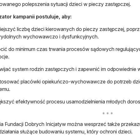
wanego polepszenia sytuacji dzieci w pieczy zastępczej.
ator kampanii postuluje, aby:
ejszyć liczbę dzieci kierowanych do pieczy zastępczej, popr
wydolnych wychowawczo i dysfunkcyjnych.
cić do minimum czas trwania procesów sądowych regulujących
cje.
ijać system rodzin zastępczych i zapewnić im odpowiednie w
osować placówki opiekuńczo-wychowawcze do potrzeb dzieci
temu.
kszyć efektywność procesu usamodzielnienia młodych doros
ia Fundacji Dobrych Inicjatyw można wesprzeć także przekaz
 działania służące budowaniu systemu, który ochroni dzieci.