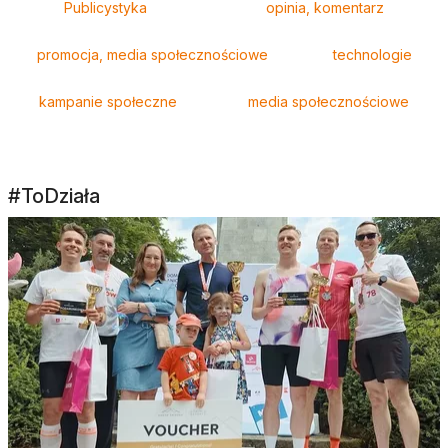
Publicystyka
opinia, komentarz
promocja, media społecznościowe
technologie
kampanie społeczne
media społecznościowe
#ToDziała