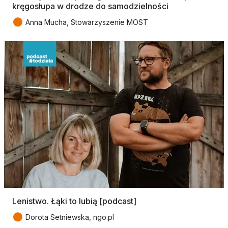
kręgosłupa w drodze do samodzielności
●
Anna Mucha, Stowarzyszenie MOST
Lenistwo. Łąki to lubią [podcast]
●
Dorota Setniewska, ngo.pl