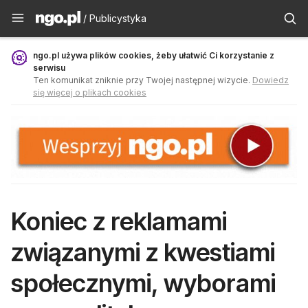
Publicystyka - ngo.pl
/ Publicystyka
ngo.pl używa plików cookies, żeby ułatwić Ci korzystanie z
serwisu
Ten komunikat zniknie przy Twojej następnej wizycie.
Dowiedz
się więcej o plikach cookies
Koniec z reklamami
związanymi z kwestiami
społecznymi, wyborami