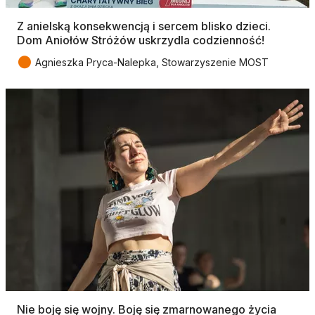
Z anielską konsekwencją i sercem blisko dzieci.
Dom Aniołów Stróżów uskrzydla codzienność!
●
Agnieszka Pryca-Nalepka, Stowarzyszenie MOST
Nie boję się wojny. Boję się zmarnowanego życia