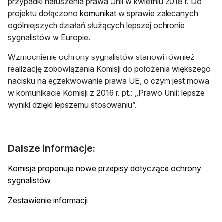
przypadki naruszenia prawa Unii w kwietniu 2018 r. Do
otwiera się w nowej karcie
projektu dołączono
komunikat
w sprawie zalecanych
ogólniejszych działań służących lepszej ochronie
sygnalistów w Europie.
Wzmocnienie ochrony sygnalistów stanowi również
realizację zobowiązania Komisji do położenia większego
nacisku na egzekwowanie prawa UE, o czym jest mowa
w komunikacie Komisji z 2016 r. pt.: „Prawo Unii: lepsze
wyniki dzięki lepszemu stosowaniu”.
Dalsze informacje:
Komisja proponuje nowe przepisy dotyczące ochrony
otwiera się w nowej karcie
sygnalistów
otwiera się w nowej karcie
Zestawienie informacji