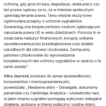
ochronę, gdy grozi im kara, degradacja, utrata pracy czy
też pozew sądowy za to, że w interesie społecznym
ujawniają łamanie prawa. Temu właśnie służą nowe
ogólnounijne przepisy o ochronie sygnalistów.
Gwarantują one bezpieczeństwo osobom zgłaszającym
naruszenia prawa UE w wielu dziedzinach. Pomoże to w
zwalczaniu nadużyć finansowych, korupcji, unikania
opodatkowania przez przedsiębiorstwa oraz działań
szkodliwych dla zdrowia i środowiska. Zachęcamy
państwa członkowskie do wprowadzenia
kompleksowych ram ochrony sygnalistów w oparciu o te
same zasady”.
Věra Jourová
, komisarz do spraw sprawiedliwości,
konsumentów i równouprawnienia płci,
powiedziała: „Niedawne afery – Dieselgate, dokumenty
panamskie czy Cambridge Analytica – uświadomiły nam,
w jakim stopniu sygnaliści pomagają wykrywać nielegalne
działania, godzące w interes publiczny i ogólne dobro