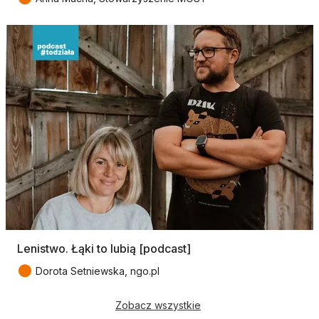
Lenistwo. Łąki to lubią [podcast]
●
Dorota Setniewska, ngo.pl
Zobacz wszystkie