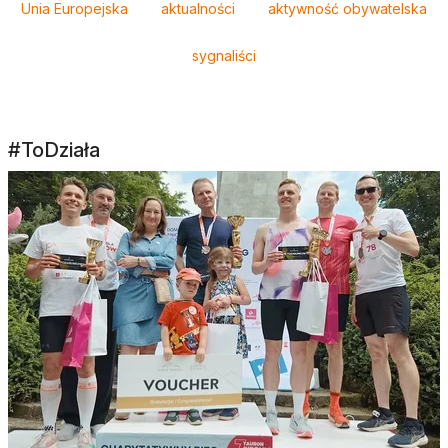
Unia Europejska
aktualności
aktywność obywatelska
sygnaliści
#ToDziała