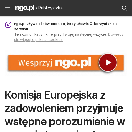
Publicystyka - ngo.pl
/ Publicystyka
ngo.pl używa plików cookies, żeby ułatwić Ci korzystanie z
serwisu
Ten komunikat zniknie przy Twojej następnej wizycie.
Dowiedz
się więcej o plikach cookies
Komisja Europejska z
zadowoleniem przyjmuje
wstępne porozumienie w