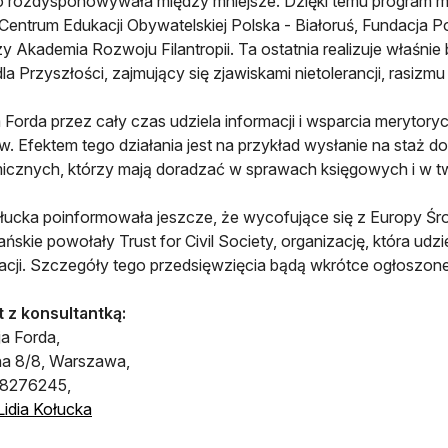
o rozdysponowywała między mniejsze. Dzięki temu program 
 Centrum Edukacji Obywatelskiej Polska - Białoruś, Fundacja
y Akademia Rozwoju Filantropii. Ta ostatnia realizuje właśni
la Przyszłości, zajmujący się zjawiskami nietolerancji, rasizmu 
 Forda przez cały czas udziela informacji i wsparcia merytory
w. Efektem tego działania jest na przykład wysłanie na staż d
cznych, którzy mają doradzać w sprawach księgowych i w t
łucka poinformowała jeszcze, że wycofujące się z Europy Ś
ńskie powołały Trust for Civil Society, organizację, która udzi
acji. Szczegóły tego przedsięwzięcia bądą wkrótce ogłoszone
 z konsultantką:
a Forda,
na 8/8, Warszawa,
2)8276245,
Lidia Kołucka