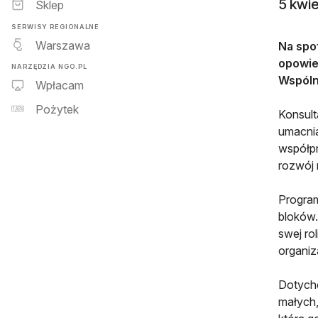
5 kwie
Sklep
SERWISY REGIONALNE
Warszawa
Na spo
opowied
NARZĘDZIA NGO.PL
Wspóln
Wpłacam
Pożytek
Konsult
umacnia
współpr
rozwój 
Program
bloków.
swej ro
organiz
Dotychc
małych,