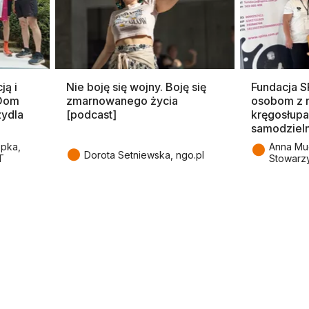
ją i
Nie boję się wojny. Boję się
Fundacja 
 Dom
zmarnowanego życia
osobom z 
zydla
[podcast]
kręgosłupa
samodziel
●
epka,
Anna Mu
●
Dorota Setniewska, ngo.pl
T
Stowarz