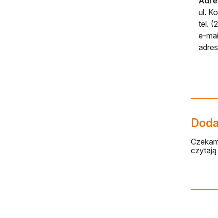
Adres
ul. K
tel. 
e-mai
adres
Dodaj
Czekamy
czytają 