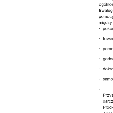
ogólnoś
trwałeg
pomocy 
między 
poko
towar
pomo
godne
dożyw
samo
Przyz
darc
Płock