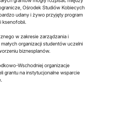
małych grantów mogły rozpisać między
 Pogranicze, Ośrodek Studiów Kobiecych
e bardzo udany i żywo przyjęty program
i ksenofobii.
cznego w zakresie zarządzania i
o małych organizacji studentów uczelni
worzeniu biznesplanów.
rodkowo-Wschodniej organizacje
eli grantu na instytucjonalne wsparcie
.