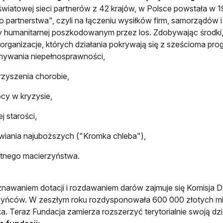
wiatowej sieci partnerów z 42 krajów, w Polsce powstała w 199
o partnerstwa", czyli na łączeniu wysiłków firm, samorządów i 
humanitarnej poszkodowanym przez los. Zdobywając środki, us
organizacje, których działania pokrywają się z sześcioma pro
nywania niepełnosprawności,
zyszenia chorobie,
cy w kryzysie,
j starości,
iania najuboższych ("Kromka chleba"),
tnego macierzyństwa.
nawaniem dotacji i rozdawaniem darów zajmuje się Komisja Dy
zyńców. W zeszłym roku rozdysponowała 600 000 złotych mi
a. Teraz Fundacja zamierza rozszerzyć terytorialnie swoją dzi