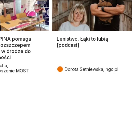
SPINA pomaga
Lenistwo. Łąki to lubią
rozszczepem
[podcast]
 w drodze do
ności
cha,
●
Dorota Setniewska, ngo.pl
yszenie MOST