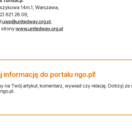
 fundacji:
oszykowa 14m.1, Warszawa,
(22) 621 28 09,
l:
uwp@unitedway.org.pl
,
 strony:
www.unitedway.org.pl
 informację do portalu ngo.pl!
 na Twój artykuł, komentarz, wywiad czy relację. Dotrzyj ze 
ngo.pl.