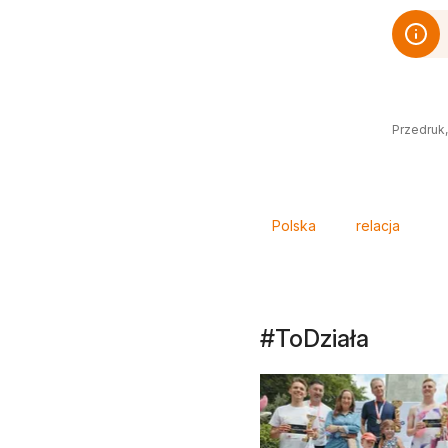
Przedruk,
Tagi
Polska
relacja
#ToDziała