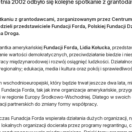
tnia 2002 odbyło się kolejne spotkanie z grantod
tkaniu z grantodawcami, zorganizowanym przez Centrum 
zieli przedstawiciele Fundacji Forda, Polskiej Fundacji Dz
a Droga.
antka amerykańskiej
Fundacji Forda, Lidia Kołucka
, przedsta
nie wartości demokratycznych, przeciwdziałanie biedzie i ni
acy międzynarodowej i rozwój osiągnięć ludzkości. Działalność
regionalny; edukacja, media i kultura oraz pokój i sprawiedliw
 wschodnioeuropejski, który będzie trwał jeszcze dwa lata, mi
 Fundacja Forda, tak jak inne organizacje amerykańskie, przygo
li w regionie Europy Środkowo-Wschodniej. Dlatego w swoich 
acji partnerskich do zmiany formy współpracy.
zas Funadcja Forda wspierała działania dużych organizacji, np
 lokalnych organizacji docierała przez programy regrantingu, c