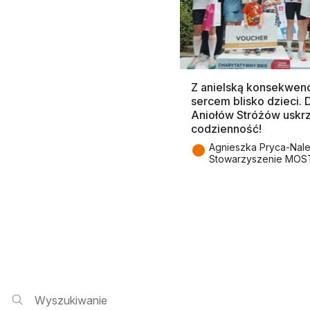
Z anielską konsekwenc
sercem blisko dzieci.
Aniołów Stróżów uskr
codzienność!
●
Agnieszka Pryca-Nal
Stowarzyszenie MOS
Wyszukiwarka i logowanie
Wyszukiwanie