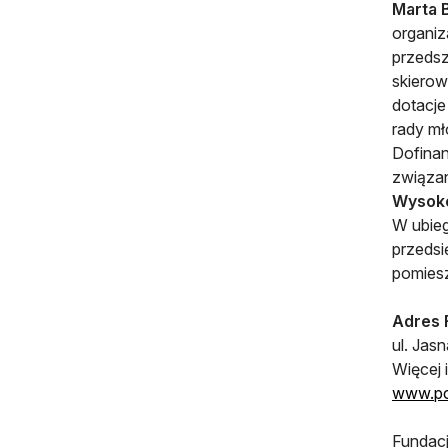
Marta B
organiz
przedsz
skierow
dotacj
rady m
Dofinan
związan
Wysoko
W ubieg
przedsi
pomies
Adres 
ul. Jas
Więcej 
www.pcy
Fundac