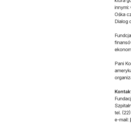
która g
innymi:
Ośka cz
Dialog d
Fundcja
finansó
ekonomi
Pani Ko
ameryka
organiz
Kontakt
Fundacj
Szpital
tel. (2
e-mail: