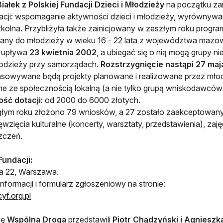
iałek z Polskiej Fundacji Dzieci i Młodzieży
na początku zar
acji: wspomaganie aktywności dzieci i młodzieży, wyrównywa
kolna. Przybliżyła także zainicjowany w zeszłym roku progra
any do młodzieży w wieku 16 - 22 lata z województwa mazow
e upływa
23 kwietnia 2002
, a ubiegać się o nią mogą grupy n
łodzieży przy samorządach.
Rozstrzygnięcie nastąpi 27 maj
sowywane będą projekty planowane i realizowane przez młod
e ze społecznością lokalną (a nie tylko grupą wniskodawców
ść dotacji:
od 2000 do 6000 złotych.
łym roku złożono 79 wniosków, a 27 zostało zaakceptowanyc
ęwzięcia kulturalne (koncerty, warsztaty, przedstawienia), za
zczeń.
Fundacji:
na 22, Warszawa.
informacji i formularz zgłoszeniowy na stronie:
f.org.pl
ję
Wspólna Droga
przedstawili
Piotr Chądzyński i Agnieszk