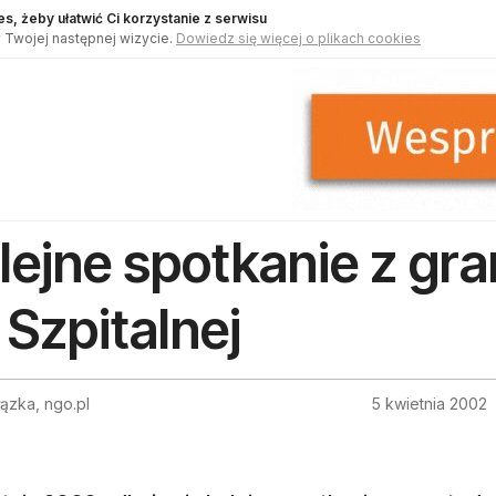
s, żeby ułatwić Ci korzystanie z serwisu
 Twojej następnej wizycie.
Dowiedz się więcej o plikach cookies
lejne spotkanie z g
 Szpitalnej
łązka, ngo.pl
5 kwietnia 2002