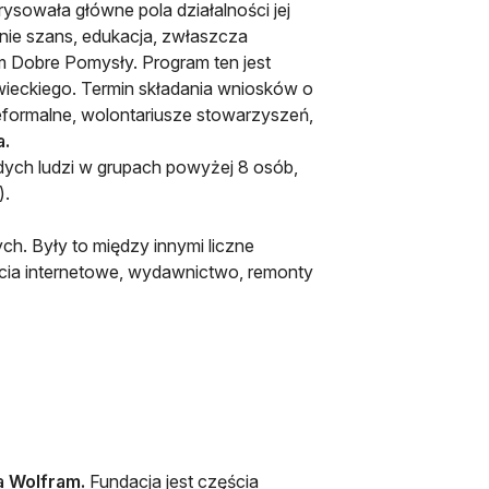
ysowała główne pola działalności jej
nie szans, edukacja, zwłaszcza
m Dobre Pomysły. Program ten jest
ieckiego. Termin składania wniosków o
ieformalne, wolontariusze stowarzyszeń,
a.
ych ludzi w grupach powyżej 8 osób,
).
h. Były to między innymi liczne
jęcia internetowe, wydawnictwo, remonty
a Wolfram.
Fundacja jest częścia