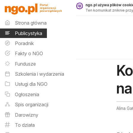
Publicystyka - ngo.pl
ngo.pl używa plików cookie
Portal
organizacji
Ten komunikat zniknie przy
pozarządowych
Menu główne
Strona główna
Publicystyka
Poradnik
Fakty o NGO
Fundusze
Ko
Szkolenia i wydarzenia
na
Usługi dla NGO
Ogłoszenia
Spis organizacji
Alina Ga
Darowizny
To działa