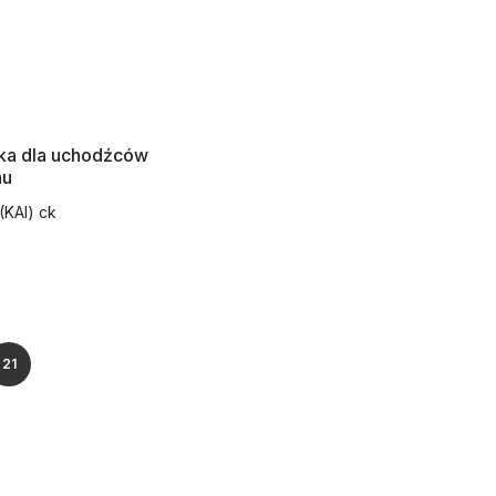
ska dla uchodźców
nu
(KAI) ck
21