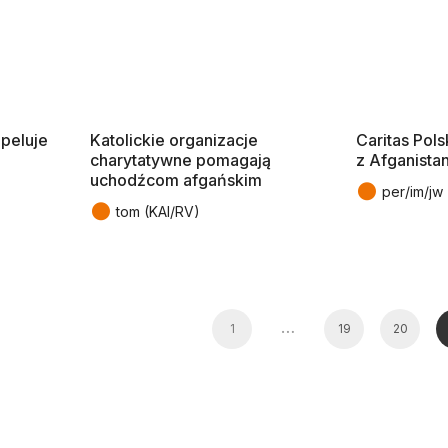
apeluje
Katolickie organizacje
Caritas Pol
charytatywne pomagają
z Afganista
uchodźcom afgańskim
●
per/im/jw 
●
tom (KAI/RV)
…
1
19
20