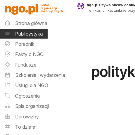
Publicystyka - ngo.pl
ngo.pl używa plików cookie
Portal
organizacji
Ten komunikat zniknie przy
pozarządowych
Menu główne
Strona główna
Publicystyka
Poradnik
Fakty o NGO
Fundusze
polity
Szkolenia i wydarzenia
Usługi dla NGO
Ogłoszenia
Spis organizacji
Darowizny
To działa