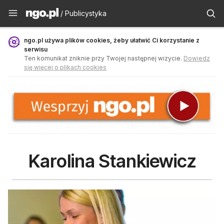
Publicystyka - ngo.pl
/ Publicystyka
ngo.pl używa plików cookies, żeby ułatwić Ci korzystanie z
serwisu
Ten komunikat zniknie przy Twojej następnej wizycie.
Dowiedz
się więcej o plikach cookies
Karolina Stankiewicz