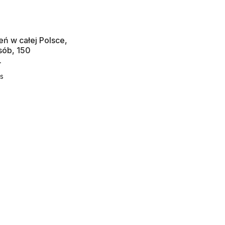
ń w całej Polsce,
sób, 150
.
s