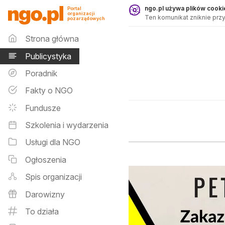
Publicystyka - ngo.pl
ngo.pl używa plików cookie
Portal
organizacji
Ten komunikat zniknie przy
pozarządowych
Menu główne
Strona główna
Publicystyka
Poradnik
Fakty o NGO
Fundusze
Szkolenia i wydarzenia
Usługi dla NGO
Ogłoszenia
Spis organizacji
Darowizny
To działa