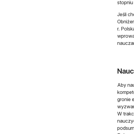
stopniu
Jeśli c
Obniżen
r. Pols
wprowad
nauczan
Nauc
Aby nau
kompete
gronie 
wyzwani
W trakc
nauczyc
podsum