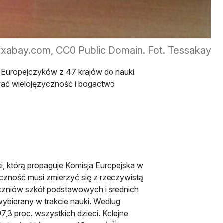
ixabay.com, CC0 Public Domain. Fot. Tessakay
Europejczyków z 47 krajów do nauki
wać wielojęzyczność i bogactwo
i, którą propaguje Komisja Europejska w
yczność musi zmierzyć się z rzeczywistą
 uczniów szkół podstawowych i średnich
 wybierany w trakcie nauki. Według
,3 proc. wszystkich dzieci. Kolejne
[1]