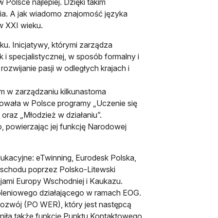
Polsce najlepiej. Dzięki takim
ia. A jak wiadomo znajomość języka
w XXI wieku.
ku. Inicjatywy, którymi zarządza
i specjalistycznej, w sposób formalny i
ozwijanie pasji w odległych krajach i
em w zarządzaniu kilkunastoma
owała w Polsce programy „Uczenie się
 oraz „Młodzież w działaniu”.
o, powierzając jej funkcję Narodowej
dukacyjne: eTwinning, Eurodesk Polska,
Wschodu poprzez Polsko-Litewski
ami Europy Wschodniej i Kaukazu.
koleniowego działającego w ramach EOG.
Rozwój (PO WER), który jest następcą
niła także funkcję Punktu Kontaktowego