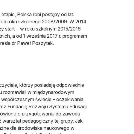
tapie, Polska robi postępy od lat.
już od roku szkolnego 2008/2009. W 2014
zy start ‒ w roku szkolnym 2015/2016
ich, a od 1 września 2017 r. programem
reśla dr Paweł Poszytek.
zyciele, którzy posiadają odpowiednie
eku rozmawiali w międzynarodowym
e współczesnym świecie – oczekiwania,
zez Fundację Rozwoju Systemu Edukacji.
 mówiono o przygotowaniu do zawodu
 warsztat pedagogiczny tej grupy. Jak
ważne dla środowiska naukowego w