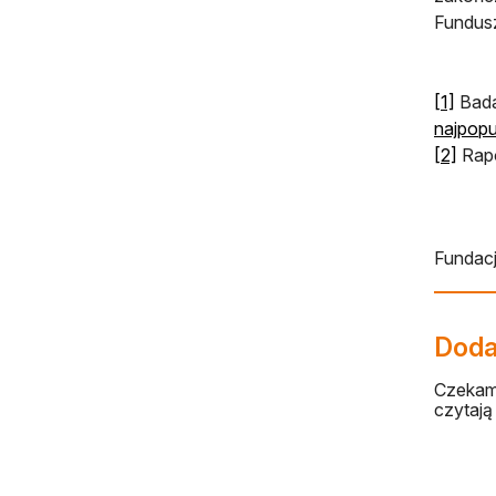
Fundus
[1]
Bada
najpop
[2]
Rapo
Fundac
Dodaj
Czekamy
czytają 