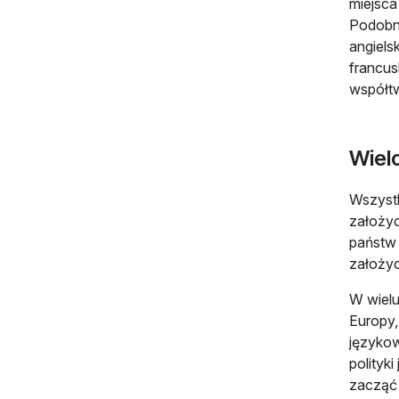
miejsca
Podobni
angiels
francus
współt
Wiel
Wszystk
założyc
państw 
założyc
W wielu
Europy,
językow
polityk
zacząć 