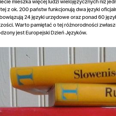
ecie mieszka więcej ludzi wielojęzycznych niż je
ej z ok. 200 państw funkcjonują dwa języki oficjaln
obowiązują 24 języki urzędowe oraz ponad 60 języ
zości. Warto pamiętać o tej różnorodności zwłasz
dzony jest Europejski Dzień Języków.