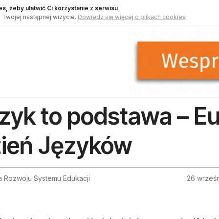
s, żeby ułatwić Ci korzystanie z serwisu
 Twojej następnej wizycie.
Dowiedz się więcej o plikach cookies
zyk to podstawa – Eu
ień Języków
a Rozwoju Systemu Edukacji
26 wrześn