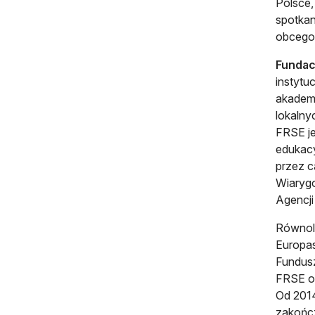
Polsce,
spotkan
obcego 
Fundac
instytu
akademi
lokalny
FRSE je
edukacy
przez c
Wiarygo
Agencji
Równole
Europas
Fundus
FRSE od
Od 2014
zakończ