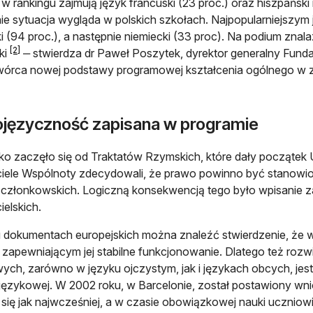
 w rankingu zajmują język francuski (23 proc.) oraz hiszpański 
e sytuacja wygląda w polskich szkołach. Najpopularniejszym 
ki (94 proc.), a następnie niemiecki (33 proc). Na podium znalaz
[2]
ki
‒ stwierdza dr Paweł Poszytek, dyrektor generalny Funda
wórca nowej podstawy programowej kształcenia ogólnego w 
ojęzyczność zapisana w programie
o zaczęło się od Traktatów Rzymskich, które dały początek Uni
iele Wspólnoty zdecydowali, że prawo powinno być stanowi
członkowskich. Logiczną konsekwencją tego było wpisanie z
ielskich.
 dokumentach europejskich można znaleźć stwierdzenie, że wi
 zapewniającym jej stabilne funkcjonowanie. Dlatego też rozw
ych, zarówno w języku ojczystym, jak i językach obcych, jest
i językowej. W 2002 roku, w Barcelonie, został postawiony w
się jak najwcześniej, a w czasie obowiązkowej nauki uczniow