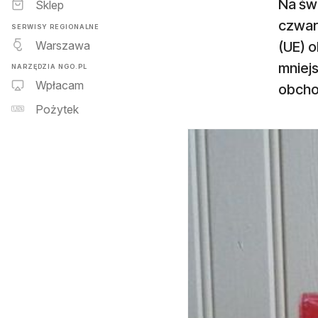
Na świ
Sklep
czwart
SERWISY REGIONALNE
Warszawa
(UE) 
mniejs
NARZĘDZIA NGO.PL
Wpłacam
obcho
Pożytek