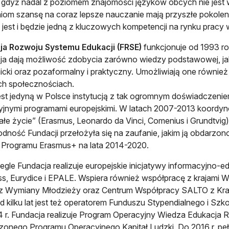
 gdyż nadal z poziomem znajomości języków obcych nie jest w 
iom szansę na coraz lepsze nauczanie mają przyszłe pokolen
jest i będzie jedną z kluczowych kompetencji na rynku pracy 
ja Rozwoju Systemu Edukacji (FRSE)
funkcjonuje od 1993 ro
cja dają możliwość zdobycia zarówno wiedzy podstawowej, jak 
cki oraz pozaformalny i praktyczny. Umożliwiają one również r
ch społecznościach.
st jedyną w Polsce instytucją z tak ogromnym doświadczeni
jnymi programami europejskimi. W latach 2007-2013 koordyn
ałe życie” (Erasmus, Leonardo da Vinci, Comenius i Grundtvig)
dność Fundacji przełożyła się na zaufanie, jakim ją obdarzon
 Programu Erasmus+ na lata 2014-2020.
gle Fundacja realizuje europejskie inicjatywy informacyjno-e
s, Eurydice i EPALE. Wspiera również współpracę z krajami 
z Wymiany Młodzieży oraz Centrum Współpracy SALTO z Kraj
 kilku lat jest też operatorem Funduszu Stypendialnego i Sz
 r. Fundacja realizuje Program Operacyjny Wiedza Edukacja 
onego Programu Operacyjnego Kapitał Ludzki. Do 2016 r. peł