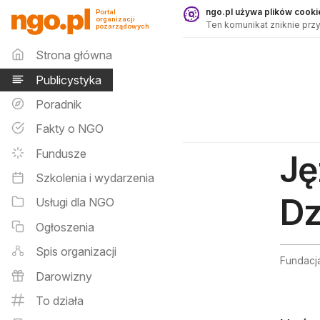
Publicystyka - ngo.pl
ngo.pl używa plików cookie
Portal
organizacji
Ten komunikat zniknie przy
pozarządowych
Menu główne
Strona główna
Publicystyka
Poradnik
Fakty o NGO
Fundusze
Ję
Szkolenia i wydarzenia
Dz
Usługi dla NGO
Ogłoszenia
Spis organizacji
Fundacj
Darowizny
To działa