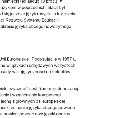
i niemiecki (ex aequo 19 proc.).
językiem w poprzednich latach był
ł się jeszcze język rosyjski, a tuż za nim
cji Rozwoju Systemu Edukacji i
zakresie języka obcego nowożytnego.
i Europejskiej. Podpisując je w 1957 r.,
one w językach urzędowych wszystkich
asady wielojęzyczności do traktatów
elojęzyczność jest filarem zjednoczonej
ijanie i wzmacnianie kompetencji
 jedną z głównych osi europejskiej
niosek, że nauka języka obcego powinna
ie powinni poznać dwa języki obce w