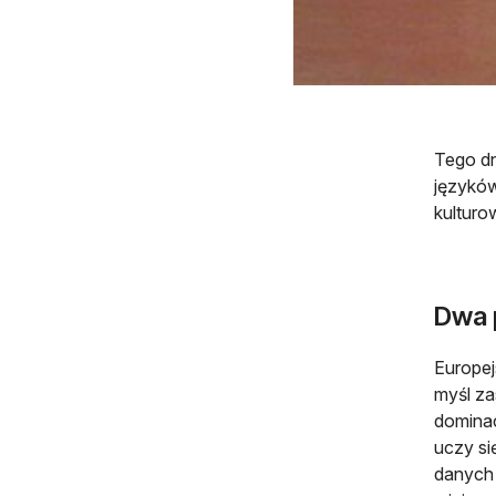
Tego dn
języków
kulturo
Dwa 
Europej
myśl za
dominac
uczy si
danych 