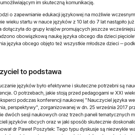
 umożliwiającym im skuteczną komunikację.
hodzi o zapewnianie edukacji językowej na możliwie wczesnym e
ie wieku startu w nauce języków z 10 lat do 7 lat nastąpiło 
ka dołączyła do grupy krajów promujących jeszcze wcześniejs
zono obowiązkową naukę języka obcego dla dzieci pięcioletn
ia języka obcego objęto też wszystkie młodsze dzieci ‒ podk
zyciel to podstawa
czanie języków było efektywne i skuteczne potrzebni są nauc
ncje. O potrzebach, jakie stoją przed pedagogami w XXI wi
eksperci podczas konferencji naukowej "Nauczyciel języka w
a, perspektywy", zorganizowanej w dn. 25 września 2017 pr
ie dwóch sesji naukowych oraz trzech paneli tematycznych
ieli języków obcych oraz w jaki sposób skutecznie doskonalić
ował dr Paweł Poszytek: Tego typu dyskusje są niezwykle 