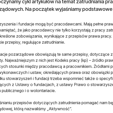
czynamy cykl artykułów na temat zatrudniania pr
ządowych. Na początek wyjaśniamy podstawowe 
yszenia i fundacje mogą być pracodawcami. Mają pełne pra
pamiętać, że jako pracodawcy nie tylko korzystają z pracy zat
określone zobowiązania, wynikające z przepisów prawa prac
ie przepisy, regulujące zatrudnianie.
acje pozarządowe obowiązują te same przepisy, dotyczące za
y. Najważniejszym z nich jest Kodeks pracy (kp) – źródło pra
cych stosunki między pracodawcą a pracownikiem. Źródłami p
wykonawczych i ustaw, określających prawa oraz obowiązki
ku stowarzyszeń i fundacji trzeba wspomnieć także o specyf
ących z Ustawy o fundacjach, z ustawy Prawo o stowarzysze
 publicznego i o wolontariacie.
nianiu przepisów dotyczących zatrudnienia pomagać nam będzi
dowej, którą nazwaliśmy „Aktywność”.