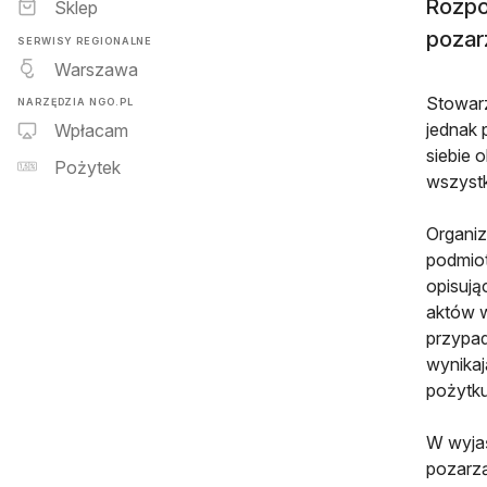
Rozpo
Sklep
pozar
SERWISY REGIONALNE
Warszawa
Stowarz
NARZĘDZIA NGO.PL
jednak 
Wpłacam
siebie 
Pożytek
wszystk
Organiz
podmiot
opisują
aktów 
przypad
wynikaj
pożytku
W wyjaś
pozarzą