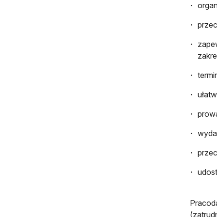
organ
przec
zapew
zakre
termi
ułatw
prowa
wyda
przec
udost
Pracod
(zatrud