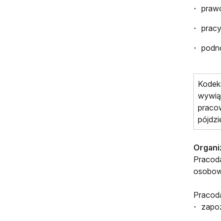
praw
pracy
podno
Kodeks
wywią
pracow
pójdzi
Organi
Pracoda
osobowo
Pracoda
zapo