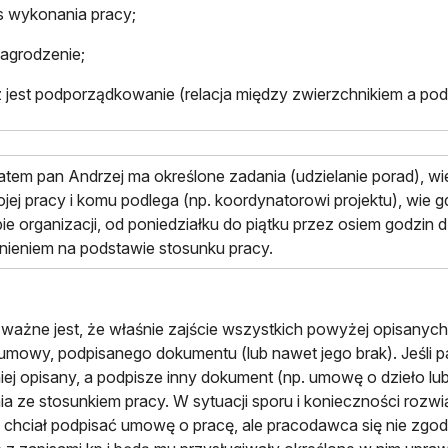
s wykonania pracy;
agrodzenie;
 jest podporządkowanie (relacja między zwierzchnikiem a po
zatem pan Andrzej ma określone zadania (udzielanie porad), wie
jej pracy i komu podlega (np. koordynatorowi projektu), wie gd
bie organizacji, od poniedziałku do piątku przez osiem godzin 
nieniem na podstawie stosunku pracy.
ważne jest, że właśnie zajście wszystkich powyżej opisanych pr
mowy, podpisanego dokumentu (lub nawet jego brak). Jeśli 
ej opisany, a podpisze inny dokument (np. umowę o dzieło lu
ia ze stosunkiem pracy. W sytuacji sporu i konieczności rozw
 chciał podpisać umowę o pracę, ale pracodawca się nie zgodz