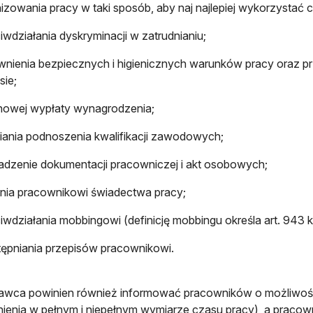
izowania pracy w taki sposób, aby naj najlepiej wykorzystać c
iwdziałania dyskryminacji w zatrudnianiu;
nienia bezpiecznych i higienicznych warunków pracy oraz p
sie;
nowej wypłaty wynagrodzenia;
iania podnoszenia kwalifikacji zawodowych;
dzenie dokumentacji pracowniczej i akt osobowych;
nia pracownikowi świadectwa pracy;
iwdziałania mobbingowi (definicję mobbingu określa art. 943 k
ępniania przepisów pracownikowi.
awca powinien również informować pracowników o możliwośc
nienia w pełnym i niepełnym wymiarze czasu pracy), a praco