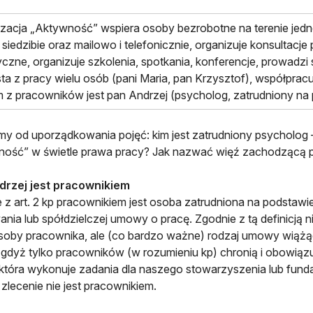
zacja „Aktywność” wspiera osoby bezrobotne na terenie jedn
 siedzibie oraz mailowo i telefonicznie, organizuje konsultac
czne, organizuje szkolenia, spotkania, konferencje, prowadzi 
ta z pracy wielu osób (pani Maria, pan Krzysztof), współpracuj
 z pracowników jest pan Andrzej (psycholog, zatrudniony na
my od uporządkowania pojęć: kim jest zatrudniony psycholog 
ność” w świetle prawa pracy? Jak nazwać więź zachodzącą 
drzej jest pracownikiem
 z art. 2 kp pracownikiem jest osoba zatrudniona na podstaw
nia lub spółdzielczej umowy o pracę. Zgodnie z tą definicją 
soby pracownika, ale (co bardzo ważne) rodzaj umowy wiążące
gdyż tylko pracowników (w rozumieniu kp) chronią i obowiązu
która wykonuje zadania dla naszego stowarzyszenia lub funda
lecenie nie jest pracownikiem.