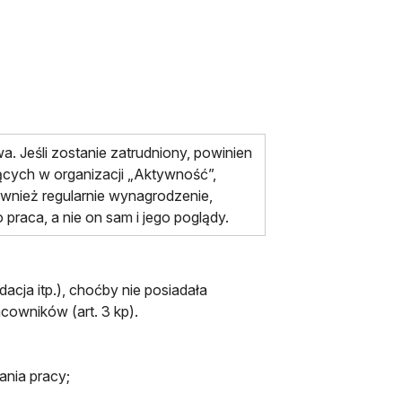
wa. Jeśli zostanie zatrudniony, powinien
cych w organizacji „Aktywność”,
ównież regularnie wynagrodzenie,
o praca, a nie on sam i jego poglądy.
acja itp.), choćby nie posiadała
acowników (art. 3 kp).
nia pracy;