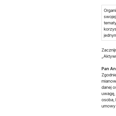
Organi
swojej
tematy
korzys
jednym
Zacznij
„Aktyw
Pan An
Zgodnie
mianowa
danej o
uwagę, 
osoba, 
umowy z