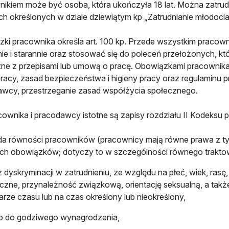
ikiem może być osoba, która ukończyła 18 lat. Można zatrudni
h określonych w dziale dziewiątym kp „Zatrudnianie młodoci
ki pracownika określa art. 100 kp. Przede wszystkim praco
ie i starannie oraz stosować się do poleceń przełożonych, któr
ne z przepisami lub umową o pracę. Obowiązkami pracownika 
racy, zasad bezpieczeństwa i higieny pracy oraz regulaminu pr
wcy, przestrzeganie zasad współżycia społecznego.
cownika i pracodawcy istotne są zapisy rozdziału II Kodeks
a równości pracowników (pracownicy mają równe prawa z ty
h obowiązków; dotyczy to w szczególności równego traktowa
 dyskryminacji w zatrudnieniu, ze względu na płeć, wiek, rasę,
yczne, przynależność związkową, orientację seksualną, a takż
rze czasu lub na czas określony lub nieokreślony,
o do godziwego wynagrodzenia,