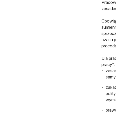
Pracown
zasadac
Obowiąz
sumienn
sprzecz
czasu p
pracoda
Dla pra
pracy”:
zasad
samyc
zakaz
polit
wymia
praw