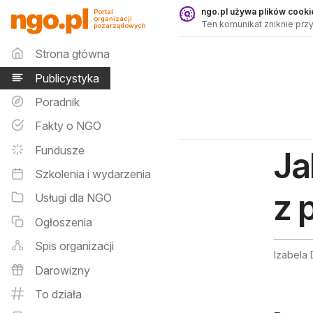
Publicystyka - ngo.pl
ngo.pl używa plików cookie
Portal
organizacji
Ten komunikat zniknie przy
pozarządowych
Menu główne
Strona główna
Publicystyka
Poradnik
Fakty o NGO
Fundusze
Ja
Szkolenia i wydarzenia
z 
Usługi dla NGO
Ogłoszenia
Spis organizacji
Izabela
Darowizny
To działa