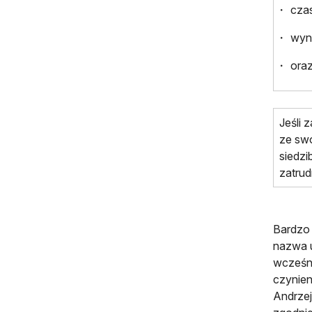
cza
wyn
oraz
Jeśli 
ze swo
siedzi
zatrud
Bardzo 
nazwa u
wcześni
czynien
Andrzej