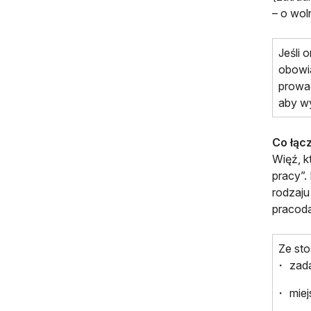
– o wol
Jeśli 
obowi
prowad
aby wy
Co łąc
Więź, k
pracy”.
rodzaju
pracoda
Ze sto
zad
miej