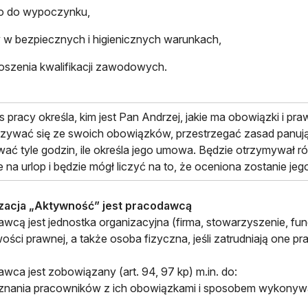
o do wypoczynku,
 w bezpiecznych i higienicznych warunkach,
szenia kwalifikacji zawodowych.
 pracy określa, kim jest Pan Andrzej, jakie ma obowiązki i pra
zywać się ze swoich obowiązków, przestrzegać zasad panują
ać tyle godzin, ile określa jego umowa. Będzie otrzymywał r
e na urlop i będzie mógł liczyć na to, że oceniona zostanie jeg
zacja „Aktywność” jest pracodawcą
wcą jest jednostka organizacyjna (firma, stowarzyszenie, fund
ści prawnej, a także osoba fizyczna, jeśli zatrudniają one pr
wca jest zobowiązany (art. 94, 97 kp) m.in. do:
znania pracowników z ich obowiązkami i sposobem wykonywa