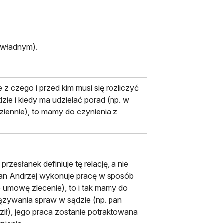
dwładnym).
 z czego i przed kim musi się rozliczyć
zie i kiedy ma udzielać porad (np. w
dziennie), to mamy do czynienia z
zesłanek definiuje tę relację, a nie
pan Andrzej wykonuje pracę w sposób
b umowę zlecenie), to i tak mamy do
iązywania spraw w sądzie (np. pan
ił), jego praca zostanie potraktowana