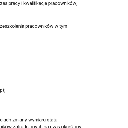
zas pracy i kwalifikacje pracowników;
rzeszkolenia pracowników w tym
p);
iach zmiany wymiaru etatu
wników zatrudnionych na czas określony