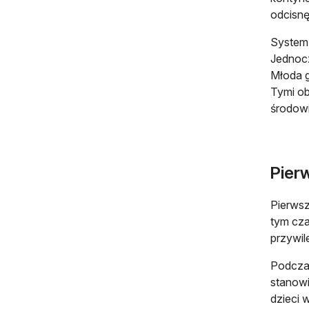
odcisnęł
System 
Jednocz
Młoda 
Tymi ob
środowi
Pier
Pierwsz
tym cza
przywil
Podczas
stanowi
dzieci 