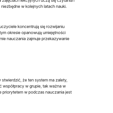
zajęciach lekcyjnych uczą się czytania i
ą niezbędne w kolejnych latach nauki.
yciele koncentrują się rozwijaniu
 tym okresie opanowują umiejętności
amie nauczania zajmuje przekazywanie
stwierdzić, że ten system ma zalety,
ść współpracy w grupie, tak ważna w
e priorytetem w podczas nauczania jest