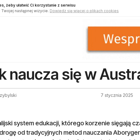
s, żeby ułatwić Ci korzystanie z serwisu
 Twojej następnej wizycie.
Dowiedz się więcej o plikach cookies
k naucza się w Austra
zybylski
7 stycznia 2025
lijski system edukacji, którego korzenie sięgają c
 drogę od tradycyjnych metod nauczania Aborygen