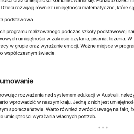
ności oraz umiejętności komunikowania się. Ponadto dzieci na 
. Dzieci rozwijają również umiejętności matematyczne, które s
ła podstawowa
h programu realizowanego podczas szkoły podstawowej naucz
owych umiejętności w zakresie czytania, pisania, liczenia. W
acy w grupie oraz wyrażanie emocji. Ważne miejsce w progr
 o współczesnym świecie.
umowanie
wując rozważania nad systemem edukacji w Australii, należy 
arto wprowadzić w naszym kraju. Jedną z nich jest umiejętno
szym społeczeństwie. Warto również zwrócić uwagę na fakt, ż
e umiejętności wyrażania własnych potrzeb.