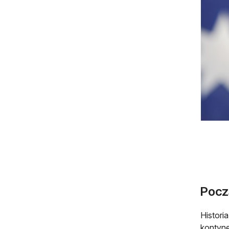
Pocz
Histori
kontyne