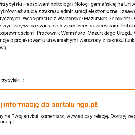
rzybylski
– absolwent politologii i filologii germańskiej na 
ł również studia z zakresu administracji elektronicznej i za
atycznych. Współpracuje z Warmińsko-Mazurskim Sejmikiem 
e wyrównywania szans osób z niepełnosprawnościami. Publiku
nosprawnościami. Pracownik Warmińsko-Mazurskiego Urzędu
ncje o projektowaniu uniwersalnym i warsztaty z zakresu fu
wą.
rzybylski
🡢
 informację do portalu ngo.pl!
 na Twój artykuł, komentarz, wywiad czy relację. Dotrzyj ze 
ngo.pl.