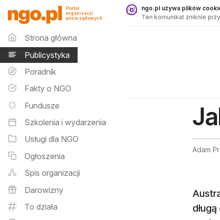
Publicystyka - ngo.pl
ngo.pl używa plików cookie
Portal
organizacji
Ten komunikat zniknie przy
pozarządowych
Menu główne
Strona główna
Publicystyka
Poradnik
Fakty o NGO
Fundusze
Ja
Szkolenia i wydarzenia
Usługi dla NGO
Adam Pr
Ogłoszenia
Spis organizacji
Darowizny
Austra
To działa
długą