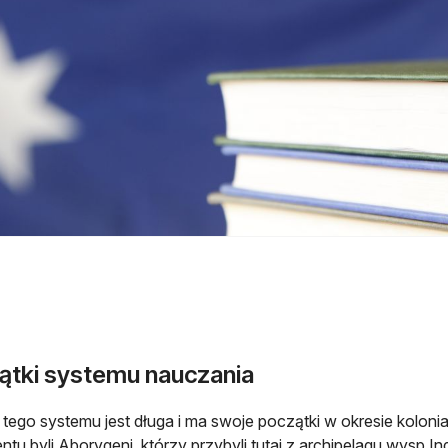
ątki systemu nauczania
a tego systemu jest długa i ma swoje początki w okresie kolo
ntu byli Aborygeni, którzy przybyli tutaj z archipelagu wysp 