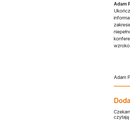
Adam P
Ukończy
inform
zakresi
niepeł
konfere
wzroko
Adam P
Dodaj
Czekamy
czytają 