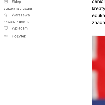
cenion
Sklep
kreat
SERWISY REGIONALNE
Warszawa
edukac
zaada
NARZĘDZIA NGO.PL
Wpłacam
Pożytek