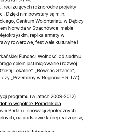
ki, realizujących różnorodne projekty
. Dzięki nim powstały są m.in.
ckiego, Centrum Wolontariatu w Dębicy,
unkiem Norwida w Strachówce, meble
ętokrzyskim, replika armaty w
wy rowerowe, festiwale kulturalne i
kańskiej Fundacji Wolności od siedmiu
rego celem jest inicjowanie i rozwój
iałaj Lokalnie”, „Równać Szanse”,
k czy „Przemiany w Regionie – RITA”)
dycji programu (w latach 2009-2012)
 dobro wspólne? Poradnik dla
owni Badań i Innowacji Społecznych
nych, na podstawie której realizuje się
wołuje się do tej metody.