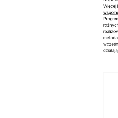
Więcej 
wspoln
Program
rożnych
realizo
metoda 
wcześni
działaj