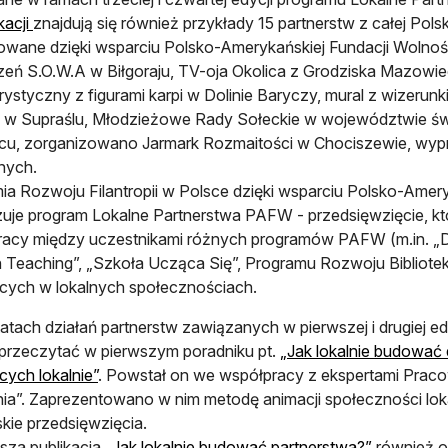
kacji
znajdują się również przykłady 15 partnerstw z całej Pols
owane dzięki wsparciu Polsko-Amerykańskiej Fundacji Wolności
zeń S.O.W.A w Biłgoraju, TV-oja Okolica z Grodziska Mazowie
urystyczny z figurami karpi w Dolinie Baryczy, mural z wizer
e w Supraślu, Młodzieżowe Rady Sołeckie w województwie świ
cu, zorganizowano Jarmark Rozmaitości w Chociszewie, wypra
nnych.
a Rozwoju Filantropii w Polsce dzięki wsparciu Polsko-Amery
lizuje program Lokalne Partnerstwa PAFW - przedsięwzięcie, któ
acy między uczestnikami różnych programów PAFW (m.in. „Dz
h Teaching”, „Szkoła Ucząca Się”, Programu Rozwoju Bibliote
ących w lokalnych społecznościach.
tatach działań partnerstw zawiązanych w pierwszej i drugiej e
rzeczytać w pierwszym poradniku pt.
„Jak lokalnie budować
cych lokalnie”
. Powstał on we współpracy z ekspertami Prac
ia”. Zaprezentowano w nim metodę animacji społeczności lokal
skie przedsięwzięcia.
sza publikacja
„Jak lokalnie budować partnerstwa?”
również od