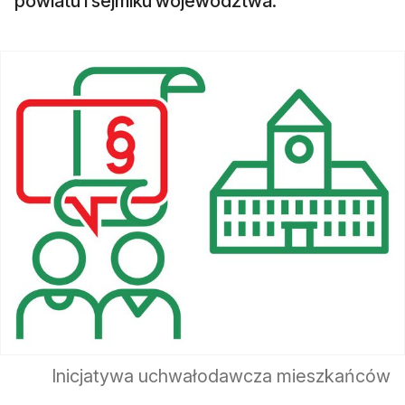
powiatu i sejmiku województwa.
Inicjatywa uchwałodawcza mieszkańców