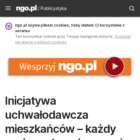
Publicystyka - ngo.pl
/ Publicystyka
ngo.pl używa plików cookies, żeby ułatwić Ci korzystanie z
serwisu
Ten komunikat zniknie przy Twojej następnej wizycie.
Dowiedz
się więcej o plikach cookies
Inicjatywa
uchwałodawcza
mieszkańców – każdy