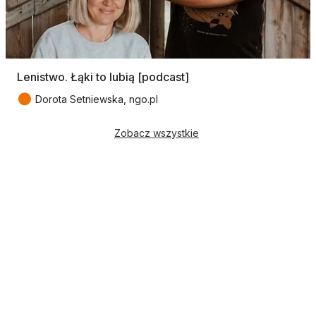
Lenistwo. Łąki to lubią [podcast]
●
Dorota Setniewska, ngo.pl
Zobacz wszystkie